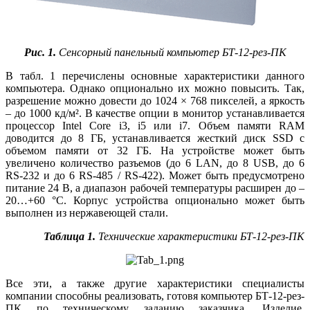
Рис. 1.
Сенсорный панельный компьютер БТ‑12-рез-ПК
В табл. 1 перечислены основные характеристики данного
компьютера. Однако опционально их можно повысить. Так,
разрешение можно довести до 1024 × 768 пикселей, а яркость
– до 1000 кд/м². В качестве опции в монитор устанавливается
процессор Intel Core i3, i5 или i7. Объем памяти RAM
доводится до 8 ГБ, устанавливается жесткий диск SSD с
объемом памяти от 32 ГБ. На устройстве может быть
увеличено количество разъемов (до 6 LAN, до 8 USB, до 6
RS‑232 и до 6 RS‑485 / RS‑422). Может быть предусмот­рено
питание 24 В, а диапазон рабочей температуры расширен до –
20…+60 °C. Корпус устройства опционально может быть
выполнен из нержавеющей стали.
Таблица 1.
Технические характеристики БТ‑12-рез-ПК
Все эти, а также другие характеристики специалисты
компании способны реализовать, готовя компьютер БТ‑12-рез-
ПК по техническому заданию заказчика. Изделие,