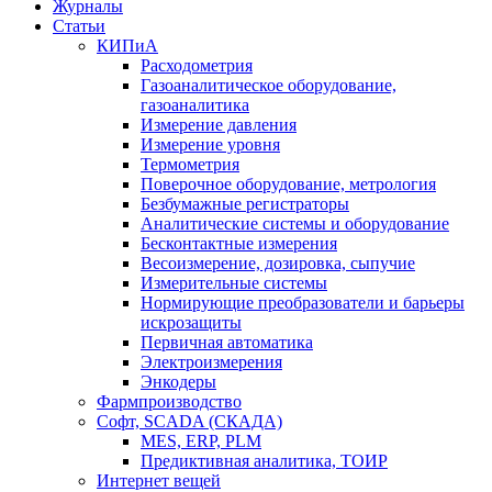
Журналы
Статьи
КИПиА
Расходометрия
Газоаналитическое оборудование,
газоаналитика
Измерение давления
Измерение уровня
Термометрия
Поверочное оборудование, метрология
Безбумажные регистраторы
Аналитические системы и оборудование
Бесконтактные измерения
Весоизмерение, дозировка, сыпучие
Измерительные системы
Нормирующие преобразователи и барьеры
искрозащиты
Первичная автоматика
Электроизмерения
Энкодеры
Фармпроизводство
Софт, SCADA (СКАДА)
MES, ERP, PLM
Предиктивная аналитика, ТОИР
Интернет вещей