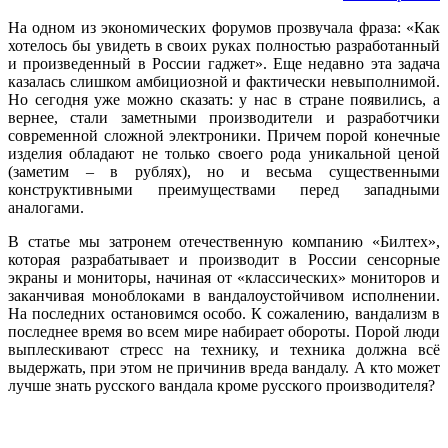
На одном из экономических форумов прозвучала фраза: «Как
хотелось бы увидеть в своих руках полностью разработанный
и произ­веденный в России гаджет». Еще недавно эта задача
казалась слишком амбициозной и фактически невыполнимой.
Но сегодня уже можно сказать: у нас в стране появились, а
вернее, стали заметными производители и разработчики
современной сложной электроники. Причем порой конечные
изделия обладают не только своего рода уникальной ценой
(заметим – в рублях), но и весьма существенными
конструктивными преимуществами перед западными
аналогами.
В статье мы затронем отечественную компанию «Билтех»,
которая разрабатывает и производит в России сенсорные
экраны и мониторы, начиная от «классических» мониторов и
заканчивая моноблоками в вандалоустойчивом исполнении.
На последних остановимся особо. К сожалению, вандализм в
последнее время во всем мире набирает обороты. Порой люди
выплескивают стресс на технику, и техника должна всё
выдержать, при этом не причинив вреда вандалу. А кто может
лучше знать русского вандала кроме русского производителя?