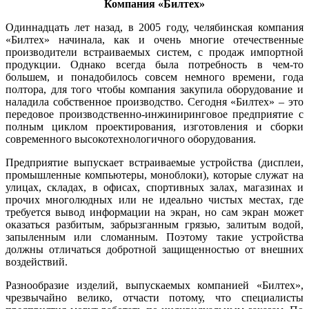
Компания «Билтех»
Одиннадцать лет назад, в 2005 го­ду, челябинская компания
«Билтех» начинала, как и очень многие отечественные
производители встраиваемых систем, с продаж импортной
продукции. Однако всегда была потребность в чем-то
большем, и понадобилось совсем немного времени, года
полтора, для того чтобы компания закупила оборудование и
наладила собственное производство. Сегодня «Билтех» – это
передовое производственно-инжиниринговое предприятие с
полным циклом проектирования, изготовления и сборки
современного высокотехнологичного оборудования.
Предприятие выпускает встраиваемые устройства (дисплеи,
промышленные компьютеры, моноблоки), которые служат на
улицах, складах, в офисах, спортивных залах, магазинах и
прочих многолюдных или не идеально чистых местах, где
требуется вывод информации на экран, но сам экран может
оказаться разбитым, забрызганным грязью, залитым водой,
запыленным или сломанным. Поэтому такие устройства
должны отличаться добротной защищенностью от внешних
воздействий.
Разнообразие изделий, выпускаемых компанией «Билтех»,
чрезвычайно велико, отчасти потому, что специалисты