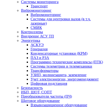
Системы мониторинга
Транспорт
Вибромониторинг
Вибромониторинг
Системы для центровки валов (в т.ч.
лазерные)
СМИК
Контроллеры
Внедрение АСУ ТП
Энергетика
АСКУЭ
Генерация
Конденсаторные установки (КРМ)
ПАЗ и РЗА
Программно технические комплексы (ПТК)
Системы телеметрии и телемеханики
Трансформаторы
УЗИП, молниезащита, заземление
Учет электроэнергии, энергоменеджмент
Цифровая подстанция
Безопасность
ИБП, ШОТ, СОПТ
Преобразователи частоты (ПЧ)
Щитовое оборудование
Взрывозащищенное оборудование