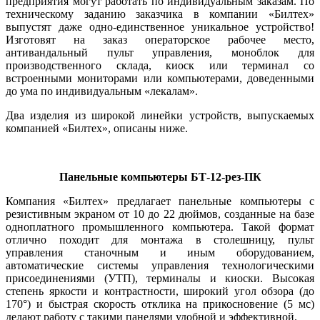
предприятия могут работать по индивидуальным заказам. По
техническому заданию заказчика в компании «Билтех»
выпустят даже одно-единственное уникальное устройство!
Изготовят на заказ операторское рабочее место,
антивандальный пульт управления, моноблок для
производственного склада, киоск или терминал со
встроенными мониторами или компьютерами, доведенными
до ума по индивидуальным «лекалам».
Два изделия из широкой линейки устройств, выпускаемых
компанией «Билтех», описаны ниже.
Панельные компьютеры БТ‑12-рез-ПК
Компания «Билтех» предлагает панельные компьютеры с
резистивным экраном от 10 до 22 дюймов, созданные на базе
одноплатного промышленного компьютера. Такой формат
отлично походит для монтажа в столешницу, пульт
управления станочным и иным оборудованием,
автоматические системы управления технологическими
присоединениями (УТП), терминалы и киоски. Высокая
степень яркости и контрастности, широкий угол обзора (до
170°) и быстрая скорость отклика на прикосновение (5 мс)
делают работу с такими панелями удобной и эффективной.