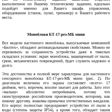
выполненное по Вашему техническому заданию, идеально
подойдет именно для Вашего шкафа управления,
оборудования (станок, пульт, тренажер) и Вашего рабочего
места.
Моноблоки БТ‑17-рез-МБ мини
Все модели настенного моноблока, выпускаемые компанией
«Билтех», обладают антивандальными свойствами. Можно не
переживать за сохранность устройства даже в тяжелых
складских условиях: экран моноблока, защищенный от пыли,
грязи, механических повреждений, будет служить надежно и
долго.
Эти достоинства в полной мере характерны для настенного
сенсорного моноблока БТ‑17-рез-МБ мини (рис. 2). По
диагонали величина его экрана составляет «всего» 17
дюймов, чего, впрочем, вполне хватает для работы. Зато этот
«малыш» абсолютно непробиваем, потому что
сконструирован российским производителем, которому, как
никому другому, знакомы привычки отечественных вандалов.
Его корпус полностью предохраняет устройство от пыли и
воды (степень защиты IP54), а кроме того, обладает таким