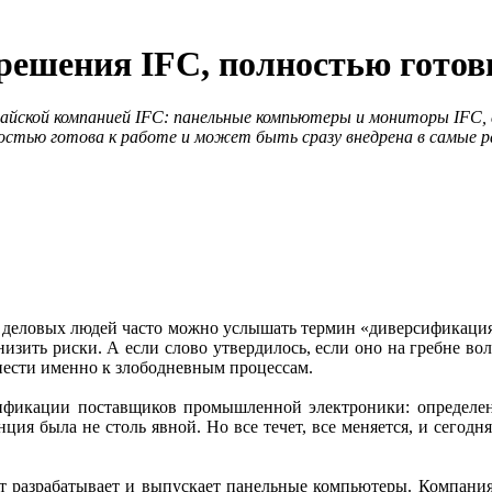
решения IFC, полностью гото
айской компанией IFC: панельные компьютеры и мониторы IFC,
остью готова к работе и может быть сразу внедрена в самые 
ечи деловых людей часто можно услышать термин «диверсификаци
зить риски. А если слово утвердилось, если оно на гребне вол
нести именно к злободневным процессам.
сификации поставщиков промышленной электроники: определе
нция была не столь явной. Но все течет, все меняется, и сегод
ет разрабатывает и выпускает панельные компьютеры. Компани