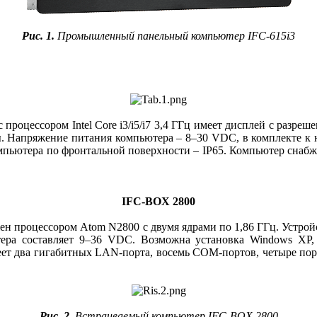
Рис. 1.
Промышленный панельный компьютер IFC‑615i3
цессором Intel Core i3/i5/i7 3,4 ГГц имеет дисплей с разреше
ны. Напряжение питания компьютера – 8–30 VDC, в комплекте к
компьютера по фронтальной поверхности – IP65. Компьютер сна
IFC-BOX 2800
жен процессором Atom N2800 с двумя ядрами по 1,86 ГГц. Устрой
ра составляет 9–36 VDC. Возможна установка Windows XP, 
ет два гигабитных LAN-порта, восемь COM-портов, четыре порт
Рис. 2.
Встраиваемый компьютер IFC-BOX 2800