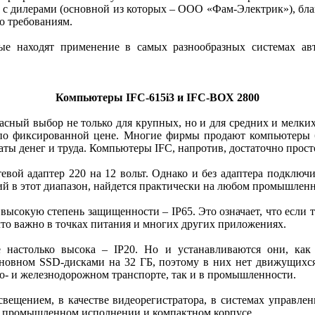
 с дилерами (основной из которых – ООО «Фам-Электрик»), благ
о требованиям.
ые находят применение в самых разнообразных системах а
Компьютеры IFC‑615i3 и IFC-BOX 2800
ный выбор не только для крупных, но и для средних и мелких
о, по фиксированной цене. Многие фирмы продают компьютеры бе
ты денег и труда. Компьютеры IFC, напротив, достаточно просто
евой адаптер 220 на 12 вольт. Однако и без адаптера подключ
й в этот диапазон, найдется практически на любом промышленн
ысокую степень защищенности – IP65. Это означает, что если т
что важно в точках питания и многих других приложениях.
настолько высока – IP20. Но и устанавливаются они, ка
сновном SSD-дисками на 32 ГБ, поэтому в них нет движущих
вто- и железнодорожном транспорте, так и в промышленности.
вещением, в качестве видеорегистратора, в системах управлен
 в промышленном исполнении и компактном корпусе.