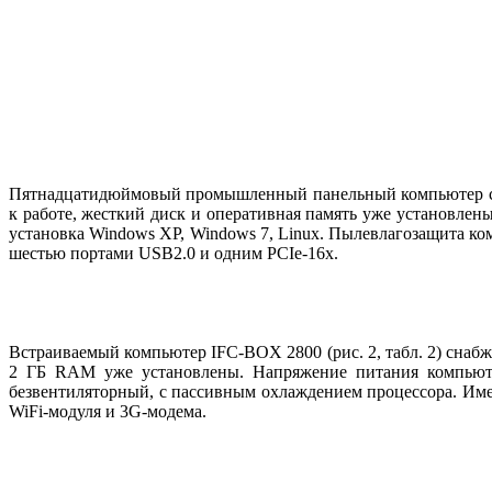
Пятнадцатидюймовый промышленный панельный компьютер с про
к работе, жесткий диск и оперативная память уже установле
установка Windows XP, Windows 7, Linux. Пылевлагозащита 
шестью портами USB2.0 и одним PCIe‑16x.
Встраиваемый компьютер IFC-BOX 2800 (рис. 2, табл. 2) снаб
2 ГБ RAM уже установлены. Hапряжение питания компьюте
безвентиляторный, с пассивным охлаждением процессора. Име
WiFi-модуля и 3G-модема.