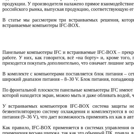
продукции. У производителя налажено прямое взаимодействие
российского рынка, выпуская продукцию, соответствующую ег
В статье мы рассмотрим три встраиваемых решения, котор
встраиваемые компьютеры IFC-BOX.
Панельные компьютеры IFC и встраиваемые IFC-BOX – прекрас
работе. У них, как говорится, всё «на борту» и, кроме тог
приходится покупать дополнительно, что означает лишние затра
В комплекте с компьютерами поставляется блок питания – сет
широкий диапазон питания – 8–30 V. Блок питания, попадающи
По фронтальной плоскости панельные компьютеры IFC имеют в
которой находится экран, можно мыть и даже обливать водой, 
У встраиваемых компьютеров IFC-BOX система защиты не 
безвентиляторную систему охлаждения и комплектуются в о
питания (9–36 V), что дает возможность применять их как в а
Как правило, IFC-BOX применяется в системах управления ос
применения весьма широка, так как это обычный ПК, правда,