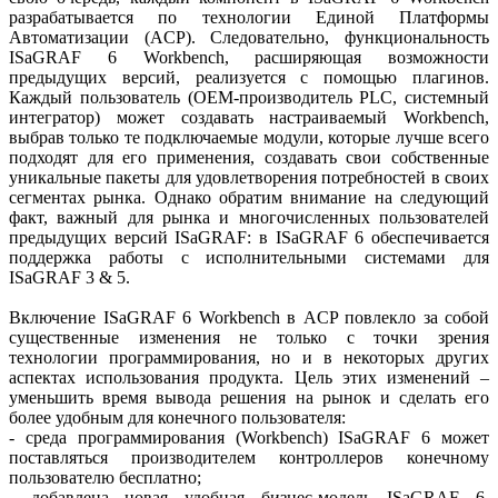
разрабатывается по технологии Единой Платформы
Автоматизации (ACP). Следовательно, функциональность
ISaGRAF 6 Workbench, расширяющая возможности
предыдущих версий, реализуется с помощью плагинов.
Каждый пользователь (OEM-производитель PLC, системный
интегратор) может создавать настраиваемый Workbench,
выбрав только те подключаемые модули, которые лучше всего
подходят для его применения, создавать свои собственные
уникальные пакеты для удовлетворения потребностей в своих
сегментах рынка. Однако обратим внимание на следующий
факт, важный для рынка и многочисленных пользователей
предыдущих версий ISaGRAF: в ISaGRAF 6 обеспечивается
поддержка работы с исполнительными системами для
ISaGRAF 3 & 5.
Включение ISaGRAF 6 Workbench в ACP повлекло за собой
существенные изменения не только с точки зрения
технологии программирования, но и в некоторых других
аспектах использования продукта. Цель этих изменений –
уменьшить время вывода решения на рынок и сделать его
более удобным для конечного пользователя:
- среда программирования (Workbench) ISaGRAF 6 может
поставляться производителем контроллеров конечному
пользователю бесплатно;
- добавлена новая удобная бизнес-модель ISaGRAF 6.