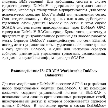
сложных BMS-решений. Для небольших систем и систем
среднего размера DoMooV поддерживает централизованное
решение, используя стандартные маршрутизаторы. Для этого
используется средство MooV’n’Build для управления сетью.
Оно создает локальную базу данных или взаимодействует с
удаленной базой данных DoMooV по сети. В этом случае
SCADA-система может присоединяться через DoMooV OPC-
сервер или DoMooV BACnet-сервер. Кроме того, архитектура
предлагает децентрализованное решение для любого рабочего
места. Серверы DoMooV взаимодействуют по сети Ethernet:
инструменты управления сетью удаленно поставляют данные
в базу данных DoMooV, и один или несколько серверов
собирают данные для управления тревогами, расписаниями,
трендами и служебной информацией для SCADA.
Взаимодействие ISaGRAF 6 Workbench c DoMoov
Dataserver
Для взаимодействия с DoMooV в составе ACP был разработан
набор подключаемых модулей ISaDoMooV. С их помощью
возможно создание управляющей логики в ISaGRAF с
использованием сложно организованных разнородных сетей,
низкоуровневый доступ к которым обеспечивается сервером
данных DoMoov. В настоящее время в состав ISaDoMoov