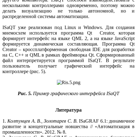
несколькими контроллерами одновременно, поэтому можно
делать визуализацию не только автономной, но и
распределенной системы автоматизации.
ISaQT уже реализован под Linux и Windows. Для создания
мнемосхем используется программа Qt Creator, которая
формирует интерфейс на языке QML 2, а на языке JavaScript
формируется динамическая составляющая. Программа Qt
Creator – кроссплатформенная свободная IDE для разработки
на С, С++ и QML в рамках фреймворка Qt. Сформированный
файл интерпретируется программой ISaQT. В результате
пользователь получает графический интерфейс на
контроллере (рис. 5).
Рис. 5.
Пример графического интерфейса ISaQT
Литература
1.
Колтунцев А. В., Золотарев С. В.
ISaGRAF 6.1: динамичное
развитие и концептуальные новшества // «Автоматизация в
промышленности». 2012. № 8.