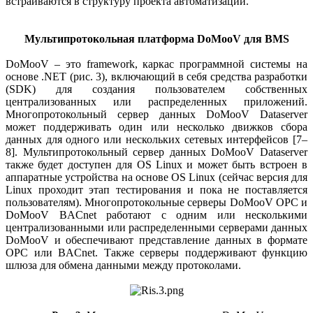
встраиваются в структуру проекта автоматизации.
Мультипротокольная платформа DoMooV для BMS
DoMooV – это framework, каркас программной системы на
основе .NET (рис. 3), включающий в себя средства разработки
(SDK) для создания пользователем собственных
централизованных или распределенных приложений.
Многопротокольный сервер данных DoMooV Dataserver
может поддерживать один или несколько движков сбора
данных для одного или нескольких сетевых интерфейсов [7–
8]. Мультипротокольный сервер данных DoMooV Dataserver
также будет доступен для OS Linux и может быть встроен в
аппаратные устройства на основе OS Linux (сейчас версия для
Linux проходит этап тестирования и пока не поставляется
пользователям). Многопротокольные серверы DoMooV OPC и
DoMooV BACnet работают с одним или несколькими
централизованными или распределенными серверами данных
DoMooV и обеспечивают представление данных в формате
OPC или BACnet. Также серверы поддерживают функцию
шлюза для обмена данными между протоколами.