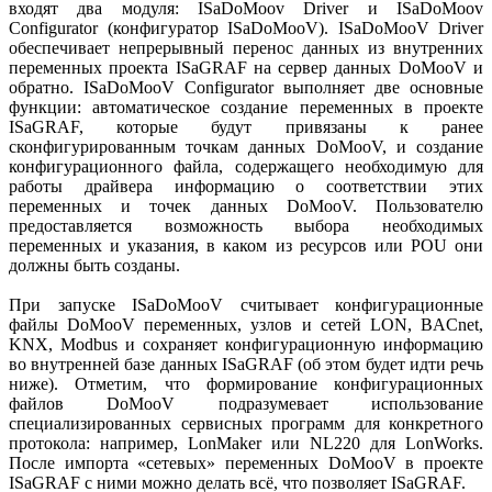
входят два модуля: ISaDoMoov Driver и ISaDoMoov
Configurator (конфигуратор ISaDoMooV). ISaDoMooV Driver
обеспечивает непрерывный перенос данных из внутренних
переменных проекта ISaGRAF на сервер данных DoMooV и
обратно. ISaDoMooV Configurator выполняет две основные
функции: автоматическое создание переменных в проекте
ISaGRAF, которые будут привязаны к ранее
сконфигурированным точкам данных DoMooV, и создание
конфигурационного файла, содержащего необходимую для
работы драйвера информацию о соответствии этих
переменных и точек данных DoMooV. Пользователю
предоставляется возможность выбора необходимых
переменных и указания, в каком из ресурсов или POU они
должны быть созданы.
При запуске ISaDoMooV считывает конфигурационные
файлы DoMooV переменных, узлов и сетей LON, BACnet,
KNX, Modbus и сохраняет конфигурационную информацию
во внутренней базе данных ISaGRAF (об этом будет идти речь
ниже). Отметим, что формирование конфигурационных
файлов DoMooV подразумевает использование
специализированных сервисных программ для конкретного
протокола: например, LonMaker или NL220 для LonWorks.
После импорта «сетевых» переменных DoMooV в проекте
ISaGRAF с ними можно делать всё, что позволяет ISaGRAF.