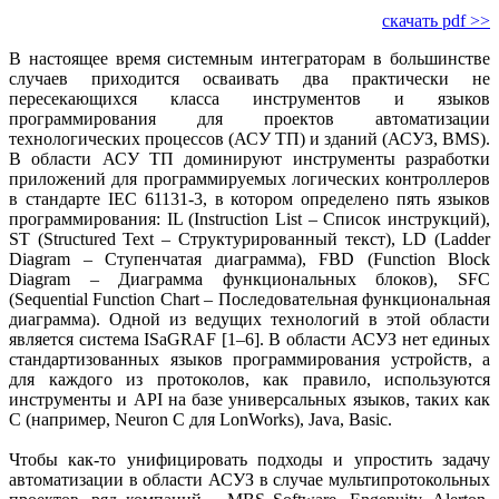
скачать pdf >>
В настоящее время системным интеграторам в большинстве
случаев приходится осваивать два прак­тически не
пересекающихся класса инструментов и языков
программирования для проектов автоматизации
технологических процессов (АСУ ТП) и зданий (АСУЗ, BMS).
В области АСУ ТП доминируют инструменты разработки
приложений для программируемых логических контроллеров
в стандарте IEC 61131-3, в котором определено пять языков
программирования: IL (Instruction List – Список инструкций),
ST (Structured Text – Структурированный текст), LD (Ladder
Diagram – Ступенчатая диаграмма), FBD (Function Block
Diagram – Диаграмма функциональных блоков), SFC
(Sequential Function Chart – Последовательная функциональная
диаграмма). Одной из ведущих технологий в этой области
является система ISaGRAF [1–6]. В области АСУЗ нет единых
стандартизованных языков программирования устройств, а
для каждого из протоколов, как правило, используются
инструменты и API на базе универсальных языков, таких как
С (например, Neuron C для LonWorks), Java, Basic.
Чтобы как-то унифицировать подходы и упростить задачу
автоматизации в области АСУЗ в случае мультипротокольных