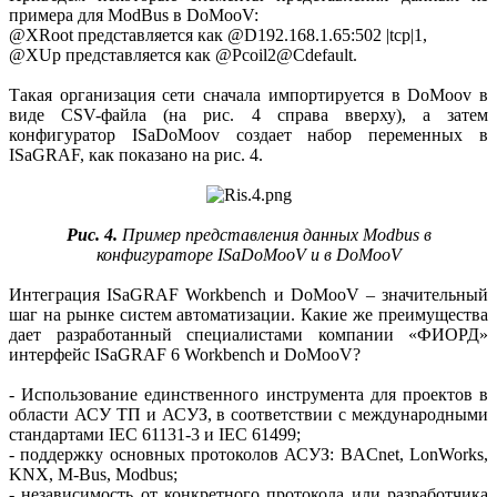
примера для ModBus в DoMooV:
@XRoot представляется как @D192.168.1.65:502 |tcp|1,
@XUp представляется как @Pcoil2@Cdefault.
Такая организация сети сначала импортируется в DoMoov в
виде CSV-файла (на рис. 4 справа вверху), а затем
конфигуратор ISaDoMoov создает набор переменных в
ISaGRAF, как показано на рис. 4.
Рис. 4.
Пример представления данных Modbus в
конфигураторе ISaDoMooV и в DoMooV
Интеграция ISaGRAF Workbench и DoMooV – значительный
шаг на рынке систем автоматизации. Какие же преимущества
дает разработанный специалистами компании «ФИОРД»
интерфейс ISaGRAF 6 Workbench и DoMooV?
- Использование единственного инструмента для проектов в
области АСУ ТП и АСУЗ, в соответствии с международными
стандартами IEC 61131-3 и IEC 61499;
- поддержку основных протоколов АСУЗ: BACnet, LonWorks,
KNX, M‑Bus, Modbus;
- независимость от конкретного протокола или разработчика