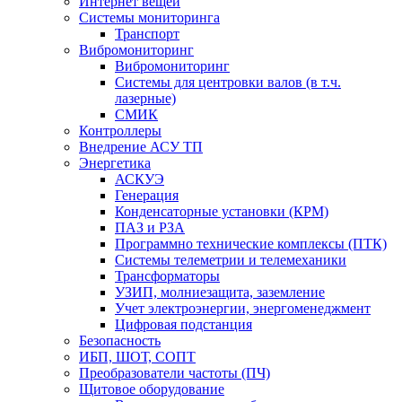
Интернет вещей
Системы мониторинга
Транспорт
Вибромониторинг
Вибромониторинг
Системы для центровки валов (в т.ч.
лазерные)
СМИК
Контроллеры
Внедрение АСУ ТП
Энергетика
АСКУЭ
Генерация
Конденсаторные установки (КРМ)
ПАЗ и РЗА
Программно технические комплексы (ПТК)
Системы телеметрии и телемеханики
Трансформаторы
УЗИП, молниезащита, заземление
Учет электроэнергии, энергоменеджмент
Цифровая подстанция
Безопасность
ИБП, ШОТ, СОПТ
Преобразователи частоты (ПЧ)
Щитовое оборудование