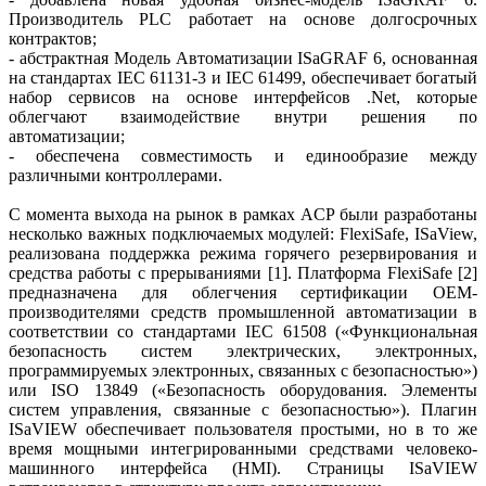
Производитель PLC работает на основе долгосрочных
контрактов;
- абстрактная Модель Автоматизации ISaGRAF 6, основанная
на стандартах IEC 61131-3 и IEC 61499, обеспечивает богатый
набор сервисов на основе интерфейсов .Net, которые
облегчают взаимодействие внутри решения по
автоматизации;
- обеспечена совместимость и единообразие между
различными контроллерами.
С момента выхода на рынок в рамках ACP были разработаны
несколько важных подключаемых модулей: FlexiSafe, ISaView,
реализована поддержка режима горячего резервирования и
средства работы с прерываниями [1]. Платформа FlexiSafe [2]
предназначена для облегчения сертификации OEM-
производителями средств промышленной автоматизации в
соответствии со стандартами IEC 61508 («Функциональная
безопасность систем электрических, электронных,
программируемых электронных, связанных с безопасностью»)
или ISO 13849 («Безопасность оборудования. Элементы
систем управления, связанные с безопасностью»). Плагин
ISaVIEW обеспечивает пользователя простыми, но в то же
время мощными интегрированными средствами человеко-
машинного интерфейса (HMI). Страницы ISaVIEW