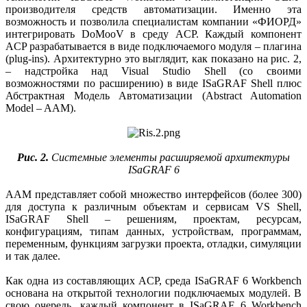
производителя средств автоматизации. Именно эта
возможность и позволила специалистам компании «ФИОРД»
интегрировать DoMooV в среду ACP. Каждый компонент
ACP разрабатывается в виде подключаемого модуля – плагина
(plug-ins). Архитектурно это выглядит, как показано на рис. 2,
– надстройка над Visual Studio Shell (со своими
возможностями по расширению) в виде ISaGRAF Shell плюс
Абстрактная Модель Автоматизации (Abstract Automation
Model – AAM).
Рис. 2.
Системные элементы расширяемой архитектуры
ISaGRAF 6
AAM представляет собой множество интерфейсов (более 300)
для доступа к различным объектам и сервисам VS Shell,
ISaGRAF Shell – решениям, проектам, ресурсам,
конфигурациям, типам данных, устройствам, программам,
переменным, функциям загрузки проекта, отладки, симуляции
и так далее.
Как одна из составляющих ACP, среда ISaGRAF 6 Workbench
основана на открытой технологии подключаемых модулей. В
свою очередь, каждый компонент в ISaGRAF 6 Workbench