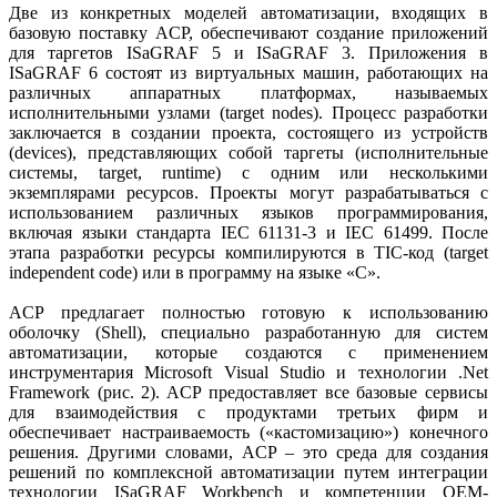
Две из конкретных моделей автоматизации, входящих в
базовую поставку ACP, обеспечивают создание приложений
для таргетов ISaGRAF 5 и ISaGRAF 3. Приложения в
ISaGRAF 6 состоят из виртуальных машин, работающих на
различных аппаратных платформах, называемых
исполнительными узлами (target nodes). Процесс разработки
заключается в создании проекта, состоящего из устройств
(devices), представляющих собой таргеты (исполнительные
системы, target, runtime) с одним или несколькими
экземплярами ресурсов. Проекты могут разрабатываться с
использованием различных языков программирования,
включая языки стандарта IEC 61131-3 и IEC 61499. После
этапа разработки ресурсы компилируются в TIC-код (target
independent code) или в программу на языке «C».
ACP предлагает полностью готовую к использованию
оболочку (Shell), специально разработанную для систем
автоматизации, которые создаются с применением
инструментария Microsoft Visual Studio и технологии .Net
Framework (рис. 2). ACP предоставляет все базовые сервисы
для взаимодействия с продуктами третьих фирм и
обеспечивает настраиваемость («кастомизацию») конечного
решения. Другими словами, ACP – это среда для создания
решений по комплексной автоматизации путем интеграции
технологии ISaGRAF Workbench и компетенции OEM-