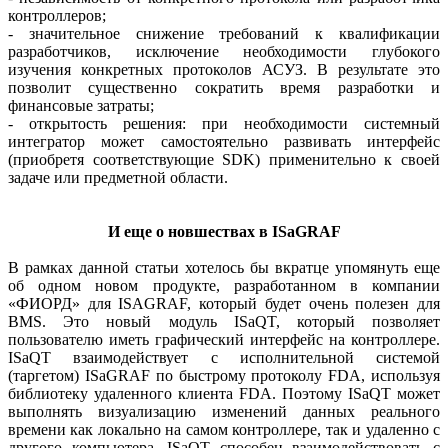
контроллеров;
- значительное снижение требований к квалификации
разработчиков, исключение необходимости глубокого
изучения конкретных протоколов АСУЗ. В результате это
позволит существенно сократить время разработки и
финансовые затраты;
- открытость решения: при необходимости системный
интегратор может самостоятельно развивать интерфейс
(приобретя соответствующие SDK) применительно к своей
задаче или предметной области.
И еще о новшествах в ISaGRAF
В рамках данной статьи хотелось бы вкратце упомянуть еще
об одном новом продукте, разработанном в компании
«ФИОРД» для ISAGRAF, который будет очень полезен для
BMS. Это новый модуль ISaQT, который позволяет
пользователю иметь графический интерфейс на контроллере.
ISaQT взаимодействует с исполнительной системой
(таргетом) ISaGRAF по быстрому протоколу FDA, используя
библиотеку удаленного клиента FDA. Поэтому ISaQT может
выполнять визуализацию изменений данных реального
времени как локально на самом контроллере, так и удаленно с
другого компьютера. ISaQT способен взаимодействовать с