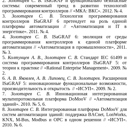
2.
Золотарев С. В.
ISaGRAF и функ­ционально безопасные
системы: современный тренд в развитии технологий
программирования контроллеров // «МКА: ВКС». 2012. № 4.
3.
Золотарев С. В.
Технология программирования
контроллеров ISaGRAF 6 претендует на роль единой
платформы автоматизации // «Автоматизация и IT в
энергетике». 2011. № 4.
4.
Золотарев С. В.
ISaGRAF 6: эволюция от среды
программирования контроллеров к единой платформе
автоматизации // «Автоматизация в промышленности», 2011.
№ 3.
5.
Колтунцев А. В., Золотарев С. В.
Стандарт IEC 61499 и
система программирования контроллеров ISaGRAF 5: от
теории к практике // «Rational Enterprise Management». 2009. №
2.
6.
А. В. Яковлев, А. В. Липовец, С. В. Золотарев.
Расширения
ISaGRAF 5: инновационные функциональные возможности,
производительность и открытость // «ИСУП». 2009. № 2.
7.
Золотарев С. В.
Инновационная интегрированная
мультипротокольная платформа DoMooV // «Автоматизация
зданий». 2010. № 5, 6.
8.
Золотарев С. В.
Интегрированная платформа DoMooV для
систем автоматизации зданий: поддержка BACnet, LonWorks,
KNX, M‑Bus, Modbus и OPC в одном решении // «ИСУП».
2010. № 6.