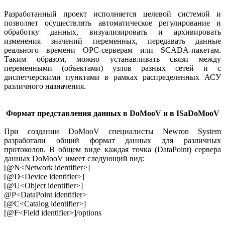
Разработанный проект исполняется целевой системой и
позволяет осуществлять автоматическое регулирование и
обработку данных, визуализировать и архивировать
изменения значений переменных, передавать данные
реального времени OPC-серверам или SCADA-пакетам.
Таким образом, можно устанавливать связи между
переменными (объектами) узлов разных сетей и с
диспетчерскими пунктами в рамках распределенных АСУ
различного назначения.
Формат представления данных в DoMooV и в ISaDoMooV
При создании DoMooV специалисты Newron System
разработали общий формат данных для различных
протоколов. В общем виде каждая точка (DataPoint) сервера
данных DoMooV имеет следующий вид:
[@N<Network identifier>]
[@D<Device identifier>]
[@U<Object identifier>]
@P<DataPoint identifier>
[@C<Catalog identifier>]
[@F<Field identifier>]/options