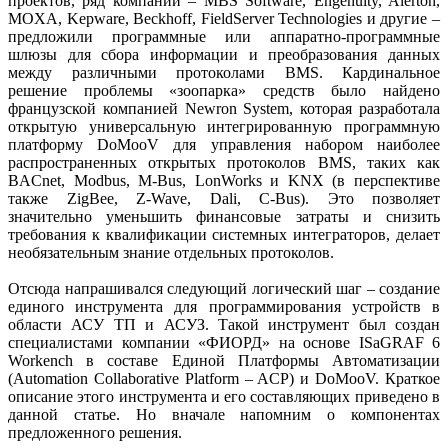
проектов, ряд компаний – MBS Software, Engenuity, Alerton,
MOXA, Kepware, Beckhoff, FieldServer Technologies и другие –
предложили программные или аппаратно-программные
шлюзы для сбора информации и преобразования данных
между различными протоколами BMS. Кардинальное
решение проблемы «зоопарка» средств было найдено
французской компанией Newron System, которая разработала
открытую универсальную интегрированную программную
платформу DoMooV для управления набором наиболее
распространенных открытых протоколов BMS, таких как
BACnet, Modbus, M‑Bus, LonWorks и KNX (в перспективе
также ZigBee, Z‑Wave, Dali, C‑Bus). Это позволяет
значительно уменьшить финансовые затраты и снизить
требования к квалификации системных интеграторов, делает
необязательным знание отдельных протоколов.
Отсюда напрашивался следующий логический шаг – создание
единого инструмента для программирования устройств в
области АСУ ТП и АСУЗ. Такой инструмент был создан
специалистами компании «ФИОРД» на основе ISaGRAF 6
Workench в составе Единой Платформы Автоматизации
(Automation Collaborative Platform – ACP) и DoMooV. Краткое
описание этого инструмента и его составляющих приведено в
данной статье. Но вначале напомним о компонентах
предложенного решения.