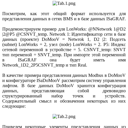
Посмотрим, как этот общий формат используется для
представления данных в сетях BMS и в базе данных ISaGRAF.
Продемонстрируем пример для LonWorks: @NNetwork 1@D2
|2@P5 @CSNVT_temp. Network 1: Идентификатор сети в базе
данных (проекте) DoMooV = Netwrok 1, D2 |2: Подсеть
(subnet) LonWorks = 2, узел (node) LonWorks = 2. P5: Индекс
сетевой переменной в устройстве = 5. CSNVT_temp: SNVT
тип переменой = SNVT_temp. При импорте этой переменной
в ISaGRAF она будет иметь имя
Network_1D2_2P5CSNVT_temp и тип Real.
В качестве примера представления данных Modbus в DoMooV
и конфигураторе ISaDoMooV рассмотрим систему управления
лифтом. В базе данных DoMooV хранится конфигурация
данных, представляющая собой древовидно
структурированный набор точек и устройств.
Содержательный смысл и обозначения некоторых из них
следующие:
Приведем некоторые элементы представления данных из