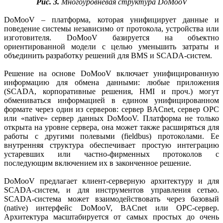
Рис. 3.
Многоуровневая структура DoMooV
DoMooV – платформа, которая унифицирует данные и
поведение системы независимо от протокола, устройства или
изготовителя. DoMooV базируется на объектно
ориентированной модели с целью уменьшить затраты и
объединить разработку решений для BMS и SCADA-систем.
Решение на основе DoMooV включает унифицированную
информацию для обмена данными: любые приложения
(SCADA, корпоративные решения, HMI и проч.) могут
обмениваться информацией в едином унифицированном
формате через один из серверов: сервер BACnet, сервер OPC
или «native» сервер данных DoMooV. Платформа не только
открыта на уровне сервера, она может также расширяться для
работы с другими полевыми (fieldbus) протоколами. Ее
внутренняя структура обеспечивает простую интеграцию
устаревших или частно-фирменных протоколов с
последующим включением их в законченное решение.
DoMooV предлагает клиент-серверную архитектуру и для
SCADA-систем, и для инструментов управления сетью.
SCADA-система может взаимодействовать через базовый
(native) интерфейс DoMooV, BACnet или OPC-сервер.
Архитектура масштабируется от самых простых до очень