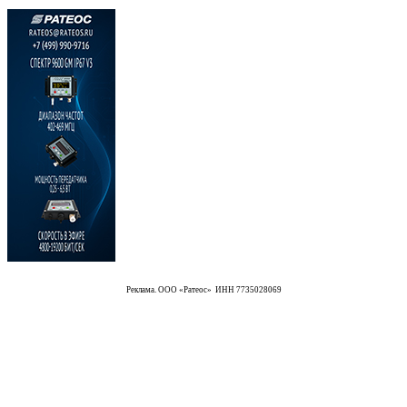
Реклама. ООО «Ратеос» ИНН 7735028069