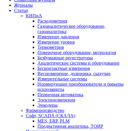
Журналы
Статьи
КИПиА
Расходометрия
Газоаналитическое оборудование,
газоаналитика
Измерение давления
Измерение уровня
Термометрия
Поверочное оборудование, метрология
Безбумажные регистраторы
Аналитические системы и оборудование
Бесконтактные измерения
Весоизмерение, дозировка, сыпучие
Измерительные системы
Нормирующие преобразователи и барьеры
искрозащиты
Первичная автоматика
Электроизмерения
Энкодеры
Фармпроизводство
Софт, SCADA (СКАДА)
MES, ERP, PLM
Предиктивная аналитика, ТОИР