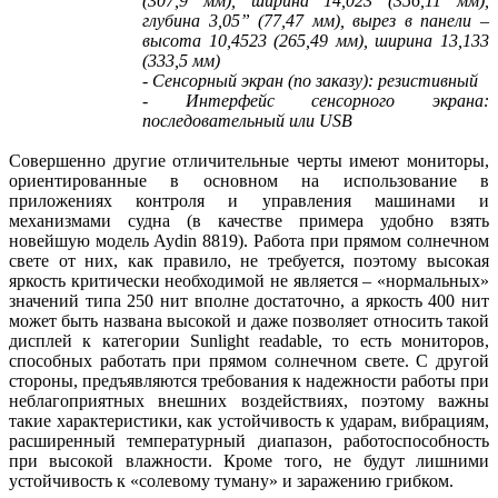
(307,9 мм), ширина 14,023 (356,11 мм),
глубина 3,05” (77,47 мм), вырез в панели –
высота 10,4523 (265,49 мм), ширина 13,133
(333,5 мм)
- Сенсорный экран (по заказу): резистивный
- Интерфейс сенсорного экрана:
последовательный или USB
Совершенно другие отличительные черты имеют мониторы,
ориентированные в основном на использование в
приложениях контроля и управления машинами и
механизмами судна (в качестве примера удобно взять
новейшую модель Aydin 8819). Работа при прямом солнечном
свете от них, как правило, не требуется, поэтому высокая
яркость критически необходимой не является – «нормальных»
значений типа 250 нит вполне достаточно, а яркость 400 нит
может быть названа высокой и даже позволяет относить такой
дисплей к категории Sunlight readable, то есть мониторов,
способных работать при прямом солнечном свете. С другой
стороны, предъявляются требования к надежности работы при
неблагоприятных внешних воздействиях, поэтому важны
такие характеристики, как устойчивость к ударам, вибрациям,
расширенный температурный диапазон, работоспособность
при высокой влажности. Кроме того, не будут лишними
устойчивость к «солевому туману» и заражению грибком.