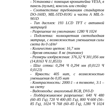
- Установка с помощью кронштейна VESA, в
панель (пульт), консоль или стойку
- Соответствие требованиям стандартов
DO-160D, MIL-STD-810G и части A MIL-S-
901D
- Тип дисплея: 193 LCD TFT с активной
матрицей
- Разрешение по умолчанию: 1280 Ч 1024
- Подсветка: полноцветная светодиодная
матрица, с возможностью уменьшения силы
света до 0 cd/m²
- Количество цветов: 16,7 млн
- Время отклика: 8 мс (типовое)
- Размеры изображения: 376,32 Ч 301,056 мм
(14,8163 Ч 11,8533)
- Шаг сетки: 0,294 Ч 0,294 мм (0,0123 Ч
0,0123)
- Яркость: 405 нит, с возможностью
уменьшения до 0,05 нит
- Контрастность: 2000:1 – в темноте, 3:1 –
на свету
- Видеовходы: аналоговый RGB, DVI-D
- Поддерживаемое разрешение: 640 Ч 480
(60–85 Гц), 720 Ч 400 (85 Гц), 800 Ч 600 (56–
85 Гц), 1024 Ч 768 (60–85 Гц), 1280 Ч 1024