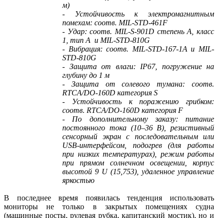
м)
- Устойчивость к электромагнитным
помехам: соотв. MIL-STD-461F
- Удар: соотв. MIL-S-901D степень A, класс
1, тип A и MIL-STD-810G
- Вибрация: соотв. MIL-STD-167-1A и MIL-
STD-810G
- Защита от влаги: IP67, погружение на
глубину до 1 м
- Защита от солевого тумана: соотв.
RTCA/DO-160D категория S
- Устойчивость к поражению грибком:
соотв. RTCA/DO-160D категория F
- По дополнительному заказу: питание
постоянного тока (10–36 В), резистивный
сенсорный экран с последовательным или
USB-интерфейсом, подогрев (для работы
при низких температурах), режим работы
при прямом солнечном освещении, корпус
высотой 9 U (15,753), удаленное управление
яркостью
В последнее время появилась тенденция использовать
мониторы не только в закрытых помещениях судна
(машинные посты, рулевая рубка, капитанский мостик), но и