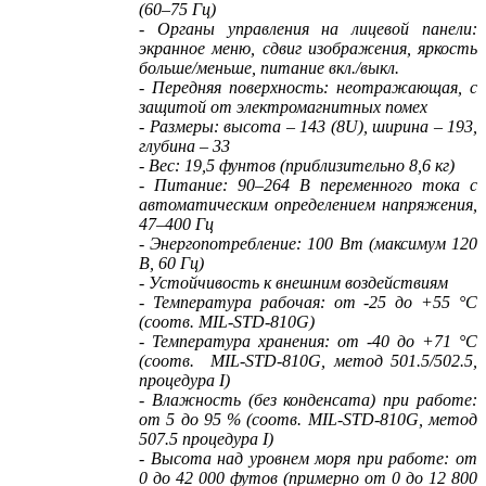
(60–75 Гц)
- Органы управления на лицевой панели:
экранное меню, сдвиг изображения, яркость
больше/меньше, питание вкл./выкл.
- Передняя поверхность: неотражающая, с
защитой от электромагнитных помех
- Размеры: высота – 143 (8U), ширина – 193,
глубина – 33
- Вес: 19,5 фунтов (приблизительно 8,6 кг)
- Питание: 90–264 В переменного тока с
автоматическим определением напряжения,
47–400 Гц
- Энергопотребление: 100 Вт (максимум 120
В, 60 Гц)
- Устойчивость к внешним воздействиям
- Температура рабочая: от -25 до +55 °С
(соотв. MIL-STD-810G)
- Температура хранения: от -40 до +71 °C
(соотв. MIL-STD-810G, метод 501.5/502.5,
процедура I)
- Влажность (без конденсата) при работе:
от 5 до 95 % (соотв. MIL-STD-810G, метод
507.5 процедура I)
- Высота над уровнем моря при работе: от
0 до 42 000 футов (примерно от 0 до 12 800