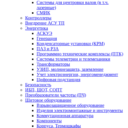
Системы для центровки валов (в т.ч.
лазерные)
СМИК
Контроллеры
Внедрение АСУ ТП
Энергетика
АСКУЭ
Генерация
Конденсаторные установки (КРМ)
ПАЗ и РЗА
Программно технические комплексы (ПТК)
Системы телеметрии и телемеханики
Трансформаторы
УЗИП, молниезащита, заземление
Учет электроэнергии, энергоменеджмент
Цифровая подстанция
Безопасность
ИБП, ШОТ, СОПТ
Преобразователи частоты (ПЧ)
Щитовое оборудование
Взрывозащищенное оборудование
Изделия электромонтажные и инструменты
Коммутационная аппаратура
Компоненты
Корпуса, Термошкафы