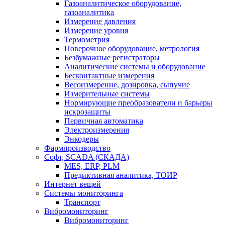
Газоаналитическое оборудование,
газоаналитика
Измерение давления
Измерение уровня
Термометрия
Поверочное оборудование, метрология
Безбумажные регистраторы
Аналитические системы и оборудование
Бесконтактные измерения
Весоизмерение, дозировка, сыпучие
Измерительные системы
Нормирующие преобразователи и барьеры
искрозащиты
Первичная автоматика
Электроизмерения
Энкодеры
Фармпроизводство
Софт, SCADA (СКАДА)
MES, ERP, PLM
Предиктивная аналитика, ТОИР
Интернет вещей
Системы мониторинга
Транспорт
Вибромониторинг
Вибромониторинг