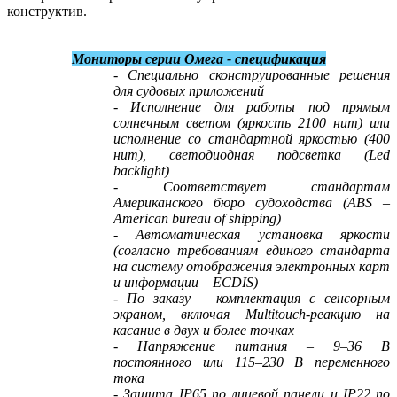
конструктив.
Мониторы серии Омега - спецификация
- Специально сконструированные решения
для судовых приложений
- Исполнение для работы под прямым
солнечным светом (яркость 2100 нит) или
исполнение со стандартной яркостью (400
нит), светодиодная подсветка (Led
backlight)
- Соответствует стандартам
Американского бюро судоходства (ABS –
American bureau of shipping)
- Автоматическая установка яркости
(согласно требованиям единого стандарта
на систему отображения электронных карт
и информации – ECDIS)
- По заказу – комплектация с сенсорным
экраном, включая Multitouch-реакцию на
касание в двух и более точках
- Напряжение питания – 9–36 В
постоянного или 115–230 В переменного
тока
- Защита IP65 по лицевой панели и IP22 по