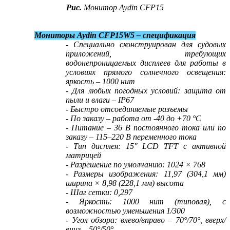
Рис.
Монитор Aydin CFP15
Мониторы Aydin CFP15W5 – спецификация
- Специально сконструирован для судовых
приложений, требующих
водонепроницаемых дисплеев для работы в
условиях прямого солнечного освещения:
яркость – 1000 нит
- Для любых погодных условий: защита от
пыли и влаги – IP67
- Быстро отсоединяемые разъемы
- По заказу – работа от -40 до +70 °С
- Питание – 36 В постоянного тока или по
заказу – 115–220 В переменного тока
- Тип дисплея: 15″ LCD TFT с активной
матрицей
- Разрешение по умолчанию: 1024 × 768
- Размеры изображения: 11,97 (304,1 мм)
ширина × 8,98 (228,1 мм) высота
- Шаг сетки: 0,297
- Яркость: 1000 нит (типовая), с
возможностью уменьшения 1/300
- Угол обзора: влево/вправо – 70°/70°, вверх/
вниз – 50°/50°