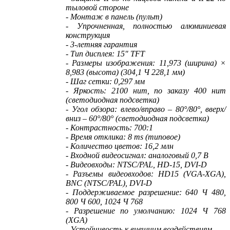
тыловой стороне
- Монтаж в панель (пульт)
- Упрочненная, полностью алюминиевая
конструкция
- 3-летняя гарантия
- Тип дисплея: 15″ TFT
- Размеры изображения: 11,973 (ширина) ×
8,983 (высота) (304,1 Ч 228,1 мм)
- Шаг сетки: 0,297 мм
- Яркость: 2100 нит, по заказу 400 нит
(светодиодная подсветка)
- Угол обзора: влево/вправо – 80°/80°, вверх/
вниз – 60°/80° (светодиодная подсветка)
- Контрастность: 700:1
- Время отклика: 8 ms (типовое)
- Количество цветов: 16,2 млн
- Входной видеосигнал: аналоговый 0,7 В
- Видеовходы: NTSC/PAL, HD-15, DVI-D
- Разъемы видеовходов: HD15 (VGA-XGA),
BNC (NTSC/PAL), DVI-D
- Поддерживаемое разрешение: 640 Ч 480,
800 Ч 600, 1024 Ч 768
- Разрешение по умолчанию: 1024 Ч 768
(XGA)
- Устойчивость к внешним воздействиям