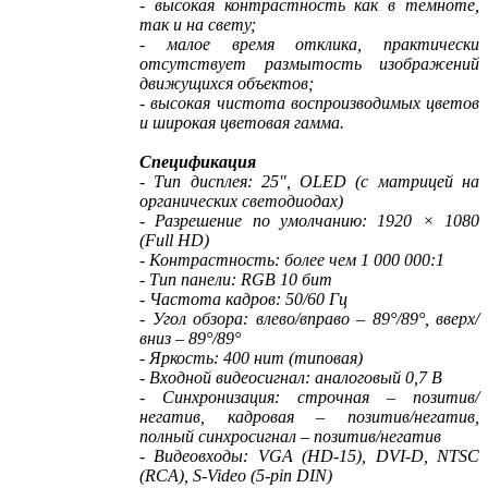
- высокая контрастность как в темноте,
так и на свету;
- малое время отклика, практически
отсутствует размытость изображений
движущихся объектов;
- высокая чистота воспроизводимых цветов
и широкая цветовая гамма.
Спецификация
- Тип дисплея: 25″, OLED (с матрицей на
органических светодиодах)
- Разрешение по умолчанию: 1920 × 1080
(Full HD)
- Контрастность: более чем 1 000 000:1
- Тип панели: RGB 10 бит
- Частота кадров: 50/60 Гц
- Угол обзора: влево/вправо – 89°/89°, вверх/
вниз – 89°/89°
- Яркость: 400 нит (типовая)
- Входной видеосигнал: аналоговый 0,7 В
- Синхронизация: строчная – позитив/
негатив, кадровая – позитив/негатив,
полный синхросигнал – позитив/негатив
- Видеовходы: VGA (HD-15), DVI-D, NTSC
(RCA), S-Video (5-pin DIN)