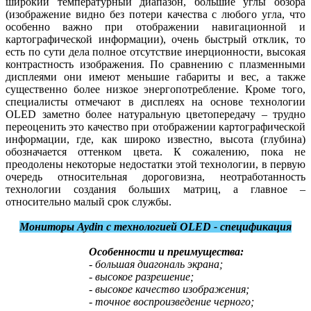
широкий температурный диапазон, большие углы обзора
(изображение видно без потери качества с любого угла, что
особенно важно при отображении навигационной и
картографической информации), очень быстрый отклик, то
есть по сути дела полное отсутствие инерционности, высокая
контрастность изображения. По сравнению с плазменными
дисплеями они имеют меньшие габариты и вес, а также
существенно более низкое энергопотребление. Кроме того,
специалисты отмечают в дисплеях на основе технологии
OLED заметно более натуральную цветопередачу – трудно
переоценить это качество при отображении картографической
информации, где, как широко известно, высота (глубина)
обозначается оттенком цвета. К сожалению, пока не
преодолены некоторые недостатки этой технологии, в первую
очередь относительная дороговизна, неотработанность
технологии создания больших матриц, а главное –
относительно малый срок службы.
Мониторы Aydin с технологией OLED - спецификация
Особенности и преимущества:
- большая диагональ экрана;
- высокое разрешение;
- высокое качество изображения;
- точное воспроизведение черного;