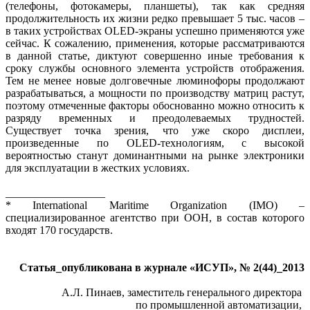
(телефоны, фотокамеры, планшеты), так как средняя
продолжительность их жизни редко превышает 5 тыс. часов –
в таких устройствах OLED-экраны успешно применяются уже
сейчас. К сожалению, применения, которые рассматриваются
в данной статье, диктуют совершенно иные требования к
сроку службы основного элемента устройств ото­бражения.
Тем не менее новые долговечные люминофоры продолжают
разрабатываться, а мощности по производству матриц растут,
поэтому отмеченные факторы обоснованно можно относить к
разряду временных и преодолеваемых трудностей.
Существует точка зрения, что уже скоро дисплеи,
произведенные по OLED-технологиям, с высокой
вероятностью станут доминантными на рынке электроники
для эксплуатации в жестких условиях.
__________________
* International Maritime Organization (IMO) –
специализированное агентство при ООН, в состав которого
входят 170 государств.
Статья_опубликована в журнале «ИСУП», № 2(44)_2013
А.Л. Пинаев, заместитель генерального директора
по промышленной автоматизации,