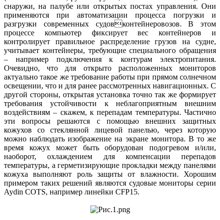
снаружи, на палубе или открытых постах управления. Они
применяются при автоматизации процесса погрузки и
разгрузки современных судовконтейнеровозов. В этом
процессе компьютер фиксирует вес контейнеров и
контролирует правильное распределение грузов на судне,
учитывает контейнеры, требующие специального обращения
– например подключения к контурам электропитания.
Очевидно, что для открыто расположенных мониторов
актуально такое же требование работы при прямом солнечном
освещении, что и для ранее рассмотренных навигационных. С
другой стороны, открытая установка точно так же формирует
требования устойчивости к неблагоприятным внешним
воздействиям – скажем, к перепадам температуры. Частично
эти вопросы решаются с помощью внешних защитных
кожухов со стеклянной лицевой панелью, через которую
можно наблюдать изображение на экране монитора. В то же
время кожух может быть оборудован подогревом и/или,
наоборот, охлаждением для компенсации перепадов
температуры, а герметизирующие прокладки между панелями
кожуха выполняют роль защиты от влажности. Хорошим
примером таких решений являются судовые мониторы серии
Aydin COTS, например линейки CFP15.