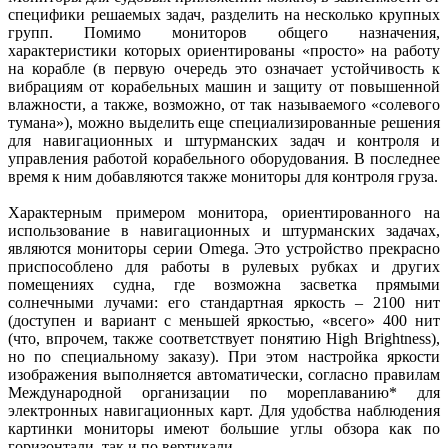
специфики решаемых задач, разделить на несколько крупных
групп. Помимо мониторов общего назначения,
характеристики которых ориентированы «просто» на работу
на корабле (в первую очередь это означает устойчивость к
вибрациям от корабельных машин и защиту от повышенной
влажности, а также, возможно, от так называемого «солевого
тумана»), можно выделить еще специализированные решения
для навигационных и штурманских задач и контроля и
управления работой корабельного оборудования. В последнее
время к ним добавляются также мониторы для контроля груза.
Характерным примером монитора, ориентированного на
использование в навигационных и штурманских задачах,
являются мониторы серии Omega. Это устройство прекрасно
приспособлено для работы в рулевых рубках и других
помещениях судна, где возможна засветка прямыми
солнечными лучами: его стандартная яркость – 2100 нит
(доступен и вариант с меньшей яркостью, «всего» 400 нит
(что, впрочем, также соответствует понятию High Brightness),
но по специальному заказу). При этом настройка яркости
изображения выполняется автоматически, согласно правилам
Международной организации по мореплаванию* для
электронных навигационных карт. Для удобства наблюдения
картинки мониторы имеют большие углы обзора как по
горизонтали, так и по вертикали.