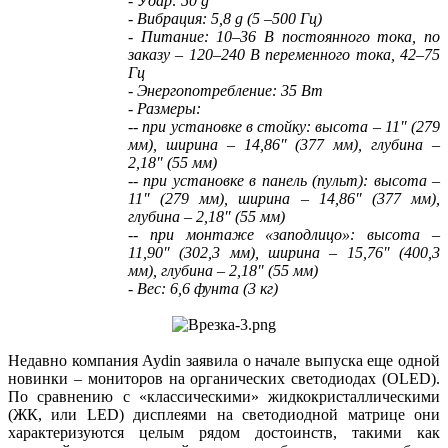
- Удар: 50 g
- Вибрация: 5,8 g (5 –500 Гц)
- Питание: 10–36 В постоянного тока, по
заказу – 120–240 В переменного тока, 42–75
Гц
- Энергопотребление: 35 Вт
- Размеры:
-- при установке в стойку: высота – 11″ (279
мм), ширина – 14,86″ (377 мм), глубина –
2,18″ (55 мм)
-- при установке в панель (пульт): высота –
11″ (279 мм), ширина – 14,86″ (377 мм),
глубина – 2,18″ (55 мм)
-- при монтаже «заподлицо»: высота –
11,90″ (302,3 мм), ширина – 15,76″ (400,3
мм), глубина – 2,18″ (55 мм)
- Вес: 6,6 фунта (3 кг)
Недавно компания Aydin заявила о начале выпуска еще одной
новинки – мониторов на органических светодиодах (OLED).
По сравнению с «классическими» жидкокристаллическими
(ЖК, или LED) дисплеями на светодиодной матрице они
характеризуются целым рядом достоинств, такими как