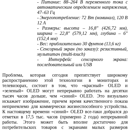
- Питание: 88–264 В переменного тока с
автоматическим определением напряжения,
47–63 Гц
- Энергопотребление: 72 Вт (номинал), 120 В
12 А
- Размеры: высота – 16,8″ (426,72 мм),
ширина – 22,8″ (579,12 мм), глубина – 6″
(152,4 мм)
- Вес: приблизительно 30 фунтов (13,6 кг)
- Сенсорный экран (по заказу): резистивный,
мультитач (multi-touch)
- Интерфейс сенсорного экрана:
последовательный или USB
Проблема, которая сегодня препятствует широкому
распространению этой технологии в мониторах и
телевизорах, состоит в том, что «красный» OLED и
«зеленый» OLED могут непрерывно работать на десятки
тысяч часов дольше, чем «синий» OLED. Это визуально
искажает изображение, причем время качественного показа
неприемлемо для коммерчески жизнеспособного устройства.
К настоящему времени «синий» OLED все-таки добрался до
отметки в 17,5 тыс. часов (примерно 2 года) непрерывной
работы. Этого может быть вполне достаточно для
потребительских товаров с экранами малых размеров