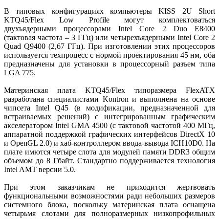
В типовых конфигурациях компьютеры KISS 2U Short
KTQ45/Flex Low Profile могут комплектоваться
двухъядерными процессорами Intel Core 2 Duo E8400
(тактовая частота – 3 ГГц) или четырехъядерными Intel Core 2
Quad Q9400 (2,67 ГГц). При изготовлении этих процессоров
используется техпроцесс с нормой проектирования 45 нм, оба
предназначены для установки в процессорный разъем типа
LGA 775.
Материнская плата KTQ45/Flex типоразмера FlexATX
разработана специалистами Kontron и выполнена на основе
чипсета Intel Q45 (в модификации, предназначенной для
встраиваемых решений) с интегрированным графическим
акселератором Intel GMA 4500 (с тактовой частотой 400 МГц,
аппаратной поддержкой графических интерфейсов DirectX 10
и OpenGL 2.0) и хаб-контроллером ввода-вывода ICH10D0. На
плате имются четыре слота для модулей памяти DDR3 общим
объемом до 8 Гбайт. Стандартно поддерживается технология
Intel AMT версии 5.0.
При этом заказчикам не приходится жертвовать
функциональными возможностями ради небольших размеров
системного блока, поскольку материнская плата оснащена
четырьмя слотами для полноразмерных низкопрофильных