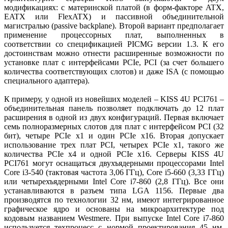
модификациях: с материнской платой (в форм-факторе ATX,
EATX или FlexATX) и пассивной объединительной
магистралью (passive backplane). Второй вариант предполагает
применение процессорных плат, выполненных в
соответствии со спецификацией PICMG версии 1.3. К его
достоинствам можно отнести расширенные возможности по
установке плат с интерфейсами PCIe, PCI (за счет большего
количества соответствующих слотов) и даже ISA (с помощью
специального адаптера).
К примеру, у одной из новейших моделей – KISS 4U PCI761 –
объединительная панель позволяет подключать до 12 плат
расширения в одной из двух конфигураций. Первая включает
семь полноразмерных слотов для плат с интерфейсом PCI (32
бит), четыре PCIe x1 и один PCIe x16. Вторая допускает
использование трех плат PCI, четырех PCIe x1, такого же
количества PCIe x4 и одной PCIe x16. Серверы KISS 4U
PCI761 могут оснащаться двухъядерными процессорами Intel
Core i3-540 (тактовая частота 3,06 ГГц), Core i5-660 (3,33 ГГц)
или четырехъядерными Intel Core i7-860 (2,8 ГГц). Все они
устанавливаются в разъем типа LGA 1156. Первые два
производятся по технологии 32 нм, имеют интегрированное
графическое ядро и основаны на микроархитектуре под
кодовым названием Westmere. При выпуске Intel Core i7-860
используется техпроцесс с нормой проектирования 45 нм.