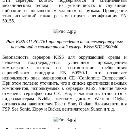
Эти серверы, кстати, подвергаются и специальным
механическим тестам – на устойчивость к случайной
вибрации и повышенным ударным нагрузкам. Проведение
этих испытаний также регламентирует спецификация EN
50155.
Рис.
KISS 4U PCI761 при проведении низкотемпературных
испытаний в климатической камере Weiss SB22/500/40
Безопасность серверов KISS для окружающей среды и
человека подтверждается успешным прохож­дением
комплексных тестов на соответствие требованиям
европейского стандарта EN 60950-1, что позволяет
использовать знак маркировки CE (Conformite Europeenne).
При этом полезно уточнить, что в списке критически важных
компонентов, используемых в серверах KISS, многие также
отмечены сертификатом CE. Это, в частности, относится к
видео­адаптерам Nvidia, жестким дискам Western Digital,
оптическим накопителям Teac и Sony Optiarc, блокам питания
FSP, Sea Sonic, Zippy и Bicker, вентиляторам Sunon и т. д.