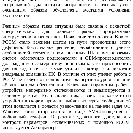
непрерывной диагностики исправности ключевых узлов
очевидным образом обусловлена жесткими условиями
эксплуатации.
Главным образом такая ситуация была связана с нехваткой
специфических для данного рынка программных
инструментов диагностики. Появление технологии Kontron
PCCM стало важным шагом на пути преодоления этого
дефицита. Комплексное решение, разработанное с учетом
особенностей сегмента промышленных ПК и встраиваемых
систем, обеспечило пользователям и OEM-производителям
долгожданную альтернативу попыткам как-то приспособить
для их задач те же самые утилиты, которые используют
владельцы домашних ПК. В отличие от этих утилит работа с
PCCM не требует от пользователя экспертного уровня знаний
об аппаратном обеспечении. Ключевые параметры работы
устройств непрерывно отслеживаются и анализируются в
фоновом режиме. Если анализ показывает, что какое-то из
устройств в скором времени выйдет из строя, сообщение об
этом появляется в области уведомлений на панели задач ОС
Windows либо отправляется в виде SMS-сообщения на
мобильный телефон. В режиме удаленного доступа для
контроля параметров, отслеживаемых с помощью PCCM,
используется Web-браузер.