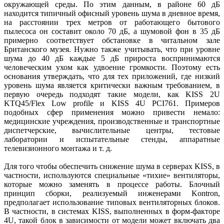
окружающей среды. По этим данным, в районе 60 дБ
находится типичный офисный уровень шума в дневное время,
на расстоянии трех метров от работающего бытового
пылесоса он составит около 70 дБ, а шумовой фон в 35 дБ
примерно соответствует обстановке в читальном зале
Британского музея. Нужно также учитывать, что при уровне
шума до 40 дБ каждые 5 дБ прироста воспринимаются
человеческим ухом как удвоение громкости. Поэтому есть
основания утверждать, что для тех приложений, где низкий
уровень шума является критически важным требованием, в
первую очередь подходят такие модели, как KISS 2U
KTQ45/Flex Low profile и KISS 4U PCI761. Примеров
подобных сфер применения можно привести немало:
медицинские учреждения, производственные и транспортные
диспетчерские, вычислительные центры, тестовые
лаборатории и испытательные стенды, аппаратные
телевизионного монтажа и т. д.
Для того чтобы обеспечить снижение шума в серверах KISS, в
частности, используются специальные «тихие» вентиляторы,
которые можно заменять в процессе работы. Блочный
принцип сборки, реализуемый инженерами Kontron,
предполагает использование типовых вентиляторных блоков.
В частности, в системах KISS, выполненных в форм-факторе
4U, такой блок в зависимости от модели может включать два