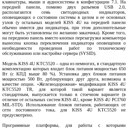
клавиатуры, мыши и аудиосистемы в конфигурации 7.1. На
передней панели, помимо двух разъемов USB 2.0,
располагаются семь светодиодных индикаторов,
оповещающих о состоянии системы в целом и ее основных
узлов (у остальных моделей KISS 4U на передней панели
обыч­но имются два индикатора, при этом дополнительные
могут быть установлены по желанию заказчика). Кроме того,
на переднюю панель вместо кнопки перезагрузки компьютера
вынесена кнопка переключения индикатора оповещения о
необходимости проведения работ по техническому
обслуживанию или настройке сервера (SYSID).
Модель KISS 4U KTC5520 – одна из немногих, в стандартную
комплектацию которых входит блок питания мощностью 650
Вт (с КПД выше 80 %). Установка двух блоков питания
мощностью 500 Вт, дублирующих друг друга, возможна в
качестве опции. «Железнодорожная» модификация KISS 4U
KTC5520 TR, для которой такой вариант является
стандартным, выпускается только в стоечном варианте (в
отличие от остальных систем KISS 4U, кроме KISS 4U PCI760
MIL-STD). Использование блоков питания, работающих от
сети постоянного тока, для KISS 4U KTC5520 не
предусмотрено.
Программные платформы, для работы с которыми