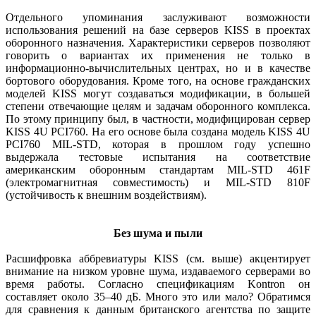
Отдельного упоминания заслуживают возможности
использования решений на базе серверов KISS в проектах
оборонного назначения. Характеристики серверов позволяют
говорить о вариантах их применения не только в
информационно-вычислительных центрах, но и в качестве
бортового оборудования. Кроме того, на основе гражданских
моделей KISS могут создаваться модификации, в большей
степени отвечающие целям и задачам оборонного комплекса.
По этому принципу был, в частности, модифицирован сервер
KISS 4U PCI760. На его основе была создана модель KISS 4U
PCI760 MIL-STD, которая в прошлом году успешно
выдержала тестовые испытания на соответствие
американским оборонным стандартам MIL-STD 461F
(электромагнитная совместимость) и MIL-STD 810F
(устойчивость к внешним воздействиям).
Без шума и пыли
Расшифровка аббревиатуры KISS (см. выше) акцентирует
внимание на низком уровне шума, издаваемого серверами во
время работы. Согласно спецификациям Kontron он
составляет около 35–40 дБ. Много это или мало? Обратимся
для сравнения к данным британского агентства по защите