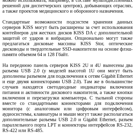
можно использовать, например, в составе мультидисплейных
решений для диспетчерских центров), добывающих отраслях,
а также проектов медицинского и оборонного назначения.
Стандартные возможности подсистем хранения данных
серверов KISS могут быть расширены за счет использования
контейнеров для жестких дисков KISS DA с дополнительной
защитой от ударов и вибрации. Опционально могут также
предлагаться дисковые массивы KISS Stor, оптические
дисководы и твердотельные SSD-накопители на основе флэш-
памяти объемом 64 и 128 Гбайт.
На переднюю панель серверов KISS 2U и 4U вынесены два
разъема USB 2.0 (у моделей высотой 1U они могут быть
дополнены разъемом для подключения к сетям Gigabit Ethernet
и еще двумя коннек­торами USB 2.0). Там же в большинстве
случаев находятся светодиодные индикаторы включения
питания и активности дискового накопителя, а также кнопки
включения и перезагрузки компьютера. С тыльной стороны
вместе со стандартными коннекторами для подключения
монитора (с аналоговым или цифровым интерфейсом),
аудиосистемы, клавиатуры и мыши могут также располагаться
дополнительные разъемы USB 2.0 и Gigabit Ethernet, разъем
параллельного порта LPT и коннекторы интерфейсов RS-232,
RS-422 или RS-485.