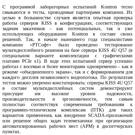
С программой лабораторных испытаний Kontron тесно
смыкаются и тесты, проводимые парт­нерами компании. Их
целью в большинстве случаев является опытная проверка
работы серверов KISS в конфигурациях, соответ­ствующих
задачам заказчиков – как потенциальных, так и уже
использующих оборудование Kontron в составе своих
решений. Так, в начале нынешнего года специалистами
компании «РТСофт» было проведено тестирование
мультидисплейного решения на базе сервера KISS 4U Q57 (в
специальном варианте комплектации с графическими
платами PCIe x1). В ходе этих испытаний сервер успешно
работал с восемью и более мониторами одновременно – как в
режиме «объединенного экрана», так и с формированием для
каждого дисплея независимого видеопотока. По результатам
тестов можно уверенно констатировать: серверы KISS 4U Q57
в составе мультидисплейных систем демонстрируют
присущие им высокие уровни на­дежности,
производительности и эргономичности, тем самым
полностью соответствуя современным требованиям к
программно-техническим комплексам (ПТК) для таких
вариантов применения, как внедрение SCADA-приложений
или решение общих задач телемеханики при организации
автоматизированных рабочих мест (АРМ) в диспетчерских
пунктах.