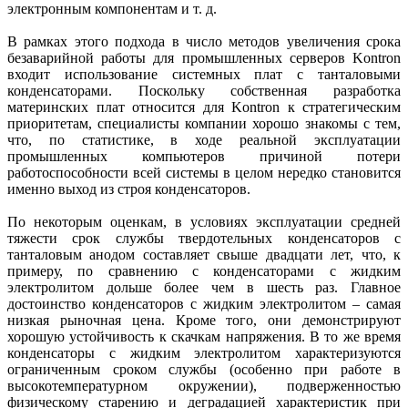
электронным компонентам и т. д.
В рамках этого подхода в число методов увеличения срока
безаварийной работы для промышленных серверов Kontron
входит использование системных плат с танталовыми
конденсаторами. Поскольку собственная разработка
материнских плат относится для Kontron к стратегическим
приоритетам, специалисты компании хорошо знакомы с тем,
что, по статистике, в ходе реальной эксплуатации
промышленных компьютеров причиной потери
работоспособности всей системы в целом нередко становится
именно выход из строя конденсаторов.
По некоторым оценкам, в условиях эксплуатации средней
тяжести срок службы твердотельных конденсаторов с
танталовым анодом составляет свыше двадцати лет, что, к
примеру, по сравнению с конденсаторами с жидким
электролитом дольше более чем в шесть раз. Главное
достоинство конденсаторов с жидким электролитом – самая
низкая рыночная цена. Кроме того, они демонстрируют
хорошую устойчивость к скачкам напряжения. В то же время
конденсаторы с жидким электролитом характеризуются
ограниченным сроком службы (особенно при работе в
высокотемпературном окружении), подверженностью
физическому старению и деградацией характеристик при