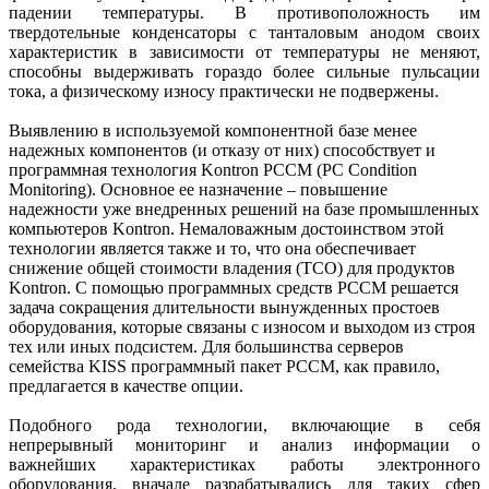
падении температуры. В противоположность им
твердотельные конденсаторы с танталовым анодом своих
характеристик в зависимости от температуры не меняют,
способны выдерживать гораз­до более сильные пульсации
тока, а физическому износу практически не подвержены.
Выявлению в используемой компонентной базе менее
надежных компонентов (и отказу от них) способствует и
программная технология Kontron PCCM (PC Condition
Monitoring). Основное ее назначение – повышение
надежности уже внедренных решений на базе промышленных
компьютеров Kontron. Немаловажным достоинством этой
технологии является также и то, что она обеспечивает
снижение общей стоимости владения (TCO) для продуктов
Kontron. С помощью программных средств PCCM решается
задача сокращения длительности вынужденных простоев
оборудования, которые связаны с износом и выходом из строя
тех или иных подсистем. Для большинства серверов
семейства KISS программный пакет PCCM, как правило,
предлагается в качестве опции.
Подобного рода технологии, включающие в себя
непрерывный мониторинг и анализ информации о
важнейших характеристиках работы электронного
оборудования, вначале разрабатывались для таких сфер