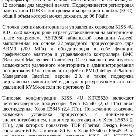
12 слотами для модулей памяти. Поддерживается регистровая
память типа DDR3 с контролем и коррекцией ошибок (ECC),
общий объем которой может доходить до 96 Гбайт.
С точки зрения мониторинга и управления сервером KISS 4U
KTC5520 важную роль играет установленная на материнской
плате микросхема AST2050 тайваньской компании Aspeed,
выполненная на основе 32-разрядного процессорного ядра
ARM9 (200 МГц) и объединяющая в себе функции
графического адаптера и управляющего контроллера BMC
(Baseboard Management Controller). С ее помощью реализуются
возможности удаленного мониторинга и администрирования
по протоколу IP на основе интерфейса IPMI (Intelligent Platform
Management Interface) версии 2.0, а также поддержка
виртуальных накопителей и доступа к ресурсам компьютера с
удаленной КVM-консоли по протоколу IP.
Типовые конфигурации KISS 4U KTC5520 включают
четырехъядерные процессоры Xeon E5540 (2,53 ГГц) либо
шестиядерные Xeon E5645 (2,4 ГГц). По желанию заказчика
возможна установка процессоров с пониженным
энергопотреб­лением, например шестиядерных Xeon L5638 (2
ГГц), для которых показатель TDP (Thermal Design Power)
составляет 60 Вт – против 80 Вт у Xeon E5540 и E5645. В то