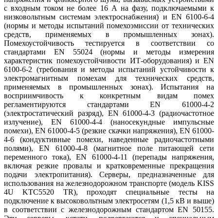
с входным током не более 16 А на фазу, подключаемыми к
низковольтным системам электроснабжения) и EN 6100-6-4
(нормы и методы испытаний помехоэмиссии от технических
средств, применяемых в промышленных зонах).
Помехоустойчивость тестируется в соответствии со
стандартами EN 55024 (нормы и методы измерения
характеристик помехоустойчивости ИТ-оборудования) и EN
6100-6-2 (требования и методы испытаний устойчивости к
электромагнитным помехам для технических средств,
применяемых в промышленных зонах). Испытания на
восприимчивость к конкретным видам помех
регламентируются стандартами EN 61000-4-2
(электростатический разряд), EN 61000-4-3 (радиочастотное
излучение), EN 61000-4-4 (наносекундные импульсные
помехи), EN 61000-4-5 (резкие скачки напряжения), EN 61000-
4-6 (кондуктивные помехи, наведенные радиочастотными
полями), EN 61000-4-8 (магнитное поле питающей сети
переменного тока), EN 61000-4-11 (перепады напряжения,
включая резкие провалы и кратковременные прекращения
подачи электропитания). Серверы, предназначенные для
использования на железнодорожном транспорте (модель KISS
4U KTC5520 TR), проходят специальные тесты на
подключение к высоковольтным электросетям (1,5 кВ и выше)
в соответствии с железнодорожным стандартом EN 50155.