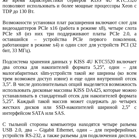
же время характеристики серверов KISS 4U KTC5520
позволяют использовать и более мощные процессоры Xeon с
TDP до 130 Вт.
Возможности установки плат расширения включают слот для
видеоадаптеров PCIe x16 (работа в режиме x8), четыре слота
PCIe x8 (из них три поддерживают платы PCIe 2.0, а
оставшийся – устрой­ства PCIe первого поколения,
работающие в режиме x4) и один слот для устройств PCI (32
бит, 33 МГц).
Подсистема хранения данных у KISS 4U KTC5520 включает
два отсека для накопителей формата 5,25
, один – для
″
малогабаритных slim-устройств такой же ширины (ко всем
трем возможен доступ извне) и еще один внутренний отсек
3,5
. В числе дополнительных опций выделяется возможность
″
использовать дисковые массивы KISS DA425, которые можно
устанавливать в стандартный отсек для накопителей формата
5,25
. Каждый такой массив может содержать до четырех
″
жестких дисков или SSD-накопителей шириной 2,5
с
″
интерфейсом SATA или SAS.
С тыльной стороны компьютера находятся четыре разъема
USB 2.0, два – Gigabit Ethernet, один – для периферийных
устройств RS-232, а также разъемы для подключения дисплея,