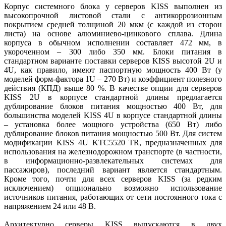
Корпус системного блока у серверов KISS выполнен из
высокопрочной листовой стали с антикоррозионным
покрытием средней толщиной 20 мкм (с каждой из сторон
листа) на основе алюминиево-цинкового сплава. Длина
корпуса в обычном исполнении составляет 472 мм, в
укороченном – 300 либо 350 мм. Блоки питания в
стандартном варианте поставки серверов KISS высотой 2U и
4U, как правило, имеют паспортную мощность 400 Вт (у
моделей форм-фактора 1U – 270 Вт) и коэффициент полезного
действия (КПД) выше 80 %. В качестве опции для серверов
KISS 2U в корпусе стандартной длины предлагается
дублирование блоков питания мощностью 400 Вт, для
большинства моделей KISS 4U в корпусе стандартной длины
– установка более мощного устройства (650 Вт) либо
дублирование блоков питания мощностью 500 Вт. Для систем
модификации KISS 4U KTC5520 TR, предназначенных для
использования на железнодорожном транспорте (в частности,
в информационно-развлекательных системах для
пассажиров), последний вариант является стандартным.
Кроме того, почти для всех серверов KISS (за редким
исключением) опционально возможно использование
источников питания, работающих от сети постоянного тока с
напряжением 24 или 48 В.
Архитектурно серверы KISS выпускаются в двух