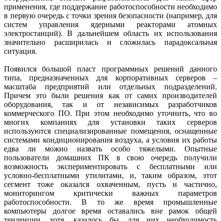
применения, где поддержание работоспособности необходимо
в первую очередь с точки зрения бе­зопасности (например, для
систем управления ядерными реакторами атомных
электростанций). В дальнейшем область их использования
значительно расширилась и сложилась парадоксальная
ситуация.
Появился большой пласт программных решений данного
типа, предназначенных для корпоративных серверов –
масштаба предприятий или отдельных подразделений.
Причем это были решения как от самих производителей
оборудования, так и от независимых разработчиков
коммерческого ПО. При этом необходимо уточнить, что во
многих компаниях для установки таких серверов
используются специализированные помещения, оснащенные
системами кондиционирования воздуха, а условия их работы
едва ли можно назвать особо тяжелыми. Опытные
пользователи домашних ПК в свою очередь получили
возможность экспериментировать с бесплатными или
условно-бесплатными утилитами, и, таким образом, этот
сегмент тоже оказался охваченным, пусть и частично,
мониторингом критически важных параметров
работоспособности. В то же время промышленные
компьютеры долгое время оставались вне рамок общей
тенденции, хотя, казалось бы, для них необходимость