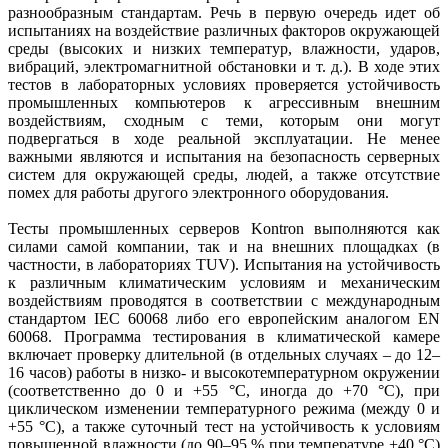
разнообразным стандартам. Речь в первую очередь идет об
испытаниях на воздействие различных факторов окружающей
среды (высоких и низких температур, влажности, ударов,
вибраций, электромагнитной обстановки и т. д.). В ходе этих
тестов в лабораторных условиях проверяется устойчивость
промышленных компьютеров к агрессивным внешним
воздействиям, сходным с теми, которым они могут
подвергаться в ходе реальной эксплуатации. Не менее
важными являются и испытания на безопас­ность серверных
систем для окружающей среды, людей, а также отсутствие
помех для работы другого электронного оборудования.
Тесты промышленных серверов Kontron выполняются как
силами самой компании, так и на внешних площадках (в
частности, в лабораториях TUV). Испытания на устойчивость
к различным климатическим условиям и механическим
воздействиям проводятся в соответствии с международным
стандартом IEC 60068 либо его европейским аналогом EN
60068. Программа тестирования в климатической камере
включает проверку длительной (в отдельных случаях – до 12–
16 часов) работы в низко- и высокотемпературном окружении
(соответственно до 0 и +55 °C, иногда до +70 °C), при
циклическом изменении температурного режима (между 0 и
+55 °C), а также суточный тест на устойчивость к условиям
повышенной влажности (до 90–95 % при температуре +40 °C)