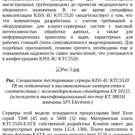
магистральных трубопроводов) до проектов медицинского и
оборонного назначения. В то же время специфика
комплектации KISS 4U KTC5520 свидетельствует о том, что
эти компьютеры разработаны с учетом требований к
оборудованию для клиент-серверных систем с высокой
интенсивностью обработки данных, а также для
информационных хранилищ и задач, характерных для
рабочих станций (типа симуляционного моделирования). Для
подобных приложений, помимо прочего, необходима еще и
повышенная надежность самих вычислений, что учитывается
в конфигурациях KISS 4U KTC5520.
Рис.
Специальное тестирование сервера KISS 4U KTC5520
TR на подключение к высоковольтным электросетям в
соответствии с железнодорожным стандартом EN 50155
(используется многофункциональный тестер KT 3881H
компании SPS Electronic)
Серверы этой модели оснащаются процессорами Intel Xeon
серий 5500 (45 нм) и 5600 (32 нм). Материнская плата
KTC5520-EATX собственной разработки Kontron имеет два
процессорных разъема типа LGA 1366. Плата выполнена в
форм-факторе EATX на основе чипсета Intel 5520 и оснащена