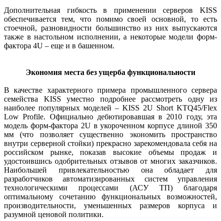
Дополнительная гибкость в применении серверов KISS
обеспечивается тем, что помимо своей основной, то есть
стоечной, разновидности большинство из них выпускаются
также в настольном исполнении, а некоторые модели форм-
фактора 4U – еще и в башенном.
Экономия места без ущерба функциональности
В качестве характерного примера промышленного сервера
семейства KISS уместно подробнее рассмотреть одну из
наиболее популярных моделей – KISS 2U Short KTQ45/Flex
Low Profile. Официально дебютировавшая в 2010 году, эта
модель форм-фактора 2U в укороченном корпусе длиной 350
мм (что позволяет существенно экономить пространство
внутри серверной стойки) прекрасно зарекомендовала себя на
российском рынке, показав высокие объемы продаж и
удостоившись одобрительных отзывов от многих заказчиков.
Наибольшей привлекательностью она обладает для
разработчиков автоматизированных систем управления
технологическими процессами (АСУ ТП) благодаря
оптимальному сочетанию функциональных возможностей,
производительности, уменьшенных размеров корпуса и
разумной ценовой политики.