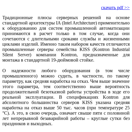
скачать pdf >>
Традиционные плюсы серверных решений на основе
стандартной архитектуры IA (Intel Architecture) применительно
к оборудованию для систем промышленной автоматизации
принимаются в расчет только в том случае, когда они
сочетаются с длительными сроками службы и жизненными
циклами изделий. Именно таким набором качеств отличаются
промышленные серверы семей­ства KISS (Kontron Industrial
Silent Server) компании Kontron, предназначенные для
монтажа в стандарт­ной 19-дюймовой стойке.
О надежности любого оборудования (в том числе
промышленного) можно судить, в частности, по такому
параметру, как средняя наработка на отказ. Чем выше значение
этого параметра, тем соответственно выше вероятность
продолжительной безотказной работы устройства в ходе его
реальной экс­плуатации. В спецификациях Kontron для
абсолютного большинства серверов KISS указана средняя
наработка на отказ выше 50 тыс. часов (при температуре 25
°C). А это, в свою очередь, означает свыше пяти с половиной
лет непрерывной безаварийной работы – круглые сутки без
праздников и выходных.