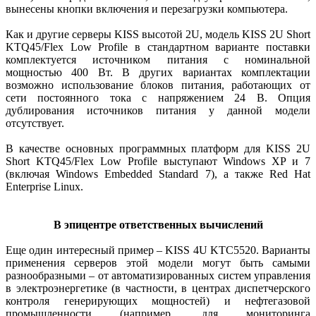
вынесены кнопки включения и перезагрузки компьютера.
Как и другие серверы KISS высотой 2U, модель KISS 2U Short
KTQ45/Flex Low Profile в стандарт­ном варианте поставки
комплектуется источником питания с номинальной
мощностью 400 Вт. В других вариантах комплектации
возможно использование блоков питания, работающих от
сети постоянного тока с напряжением 24 В. Опция
дублирования источников питания у данной модели
отсутствует.
В качестве основных программных платформ для KISS 2U
Short KTQ45/Flex Low Profile выступают Windows XP и 7
(включая Windows Embedded Standard 7), а также Red Hat
Enterprise Linux.
В эпицентре ответственных вычислений
Еще один интересный пример – KISS 4U KTC5520. Варианты
применения серверов этой модели могут быть самыми
разнообразными – от автоматизированных систем управления
в электроэнергетике (в частности, в центрах диспетчерского
контроля генерирующих мощностей) и нефтегазовой
промышленности (например, для мониторинга