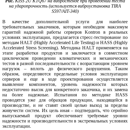
Рис.
KISS 2U KTQ67 на вибростенде при проведении теста
на ударопрочность (используется виброустановка TIRA
S597/AIT-340)
В качестве дополнительной услуги для наиболее
требовательных заказчиков, которым необходим максимум
гарантий надежной работы серверов Kontron в реальных
условиях эксплуатации, предлагается стресс-тестирование по
методам HALT (Highly Accelerated Life Testing) и HASS (Highly
Accelerated Stress Screening). Методика HALT применяется на
этапе разработки продуктов и заключается в совместном
циклическом проведении климатических и механических
тестов в разной последовательности с возрастающим уровнем
нагрузок – вплоть до физического разрушения. Таким
образом, определяются предельные условия эксплуатации
серверов и еще в ходе проектирования осуществляется
выявление компонентов, уровень надежности которых
недостаточно высок для конкретного заказчика, и их замена
на более надежные. Испытания по методике HASS
проводятся уже для образцов продукции, находящейся в
производстве, и не ставят своей целью выход за пределы
живучести систем. Их цель иная – подтвердить, что серийно
выпускаемый продукт обеспечивает требуемые уровни
надежности и производительности в экстремальных условиях
эксплуатации.