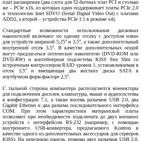
плат расширения (два слота для 32-битных плат PCI и столько
же – PCIe x16, из которых один поддерживает платы PCIe 2.0
и технологию Intel SDVO (Serial Digital Video Out) с платами
ADD2, а второй – устройства PCIe 1.1 в режиме x4).
Стандартные возможности использования дисковых
накопителей включают по одному отсеку с доступом извне
для устройств шириной 5,25
и 3,5
, а также дополнительный
″
″
внутренний отсек 3,5
. В качестве дополнительных опций
″
могут предлагаться оптические накопители (DVD-ROM или
DVD-RW) и контейнерная подсистема KISS Stor Slim со
встроенным контроллером RAID уровня 1, устанавливаемая в
отсек 3,5
и вмещающая два жестких диска SATA в
″
ноутбучном форм-факторе 2,5
.
″
С тыльной стороны компьютера располагаются коннекторы
для подключения дисплея, клавиатуры, мыши и аудиосистемы
в конфигурации 7.1, а также восемь разъемов USB 2.0, два
Gigabit Ethernet и два разъема последовательного интерфейса
COM. При этом характеристики материнской платы
позволяют при необходимости подключать до двух внешних
устройств с интерфейсом RS-232 (например, с помощью
внутреннего USB-конвертера, предлагаемого Kontron в
качестве одного из дополнительных аксессуаров для серверов
KISS). На переднюю панель, помимо двух разъемов USB 2.0,