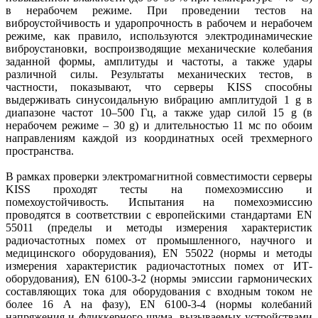
в нерабочем режиме. При проведении тестов на
виброустойчивость и ударопрочность в рабочем и нерабочем
режиме, как правило, используются электродинамические
виброустановки, воспроизводящие механические колебания
заданной формы, амплитуды и частоты, а также удары
различной силы. Результаты механических тестов, в
частности, показывают, что серверы KISS способны
выдерживать синусоидальную вибрацию амплитудой 1 g в
диапазоне частот 10–500 Гц, а также удар силой 15 g (в
нерабочем режиме – 30 g) и длительностью 11 мс по обоим
направлениям каждой из координатных осей трехмерного
пространства.
В рамках проверки электромагнитной совместимости серверы
KISS проходят тесты на помехоэмиссию и
помехоустойчивость. Испытания на помехоэмиссию
проводятся в соответствии с европейскими стандартами EN
55011 (пределы и методы измерения характеристик
радиочастотных помех от промышленного, научного и
медицинского оборудования), EN 55022 (нормы и методы
измерения характеристик радиочастотных помех от ИТ-
оборудования), EN 6100-3-2 (нормы эмиссии гармонических
составляющих тока для оборудования с входным током не
более 16 А на фазу), EN 6100-3-4 (нормы колебаний
напряжения и фликкерного шума, вызываемых устройствами