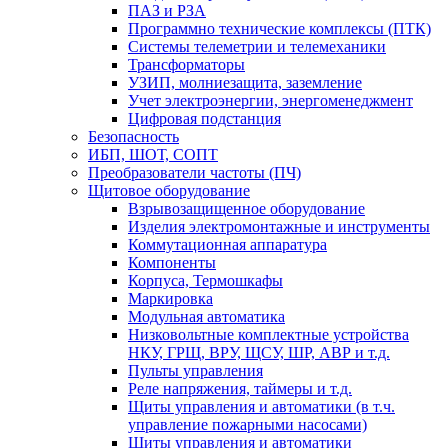
ПАЗ и РЗА
Программно технические комплексы (ПТК)
Системы телеметрии и телемеханики
Трансформаторы
УЗИП, молниезащита, заземление
Учет электроэнергии, энергоменеджмент
Цифровая подстанция
Безопасность
ИБП, ШОТ, СОПТ
Преобразователи частоты (ПЧ)
Щитовое оборудование
Взрывозащищенное оборудование
Изделия электромонтажные и инструменты
Коммутационная аппаратура
Компоненты
Корпуса, Термошкафы
Маркировка
Модульная автоматика
Низковольтные комплектные устройства
НКУ, ГРЩ, ВРУ, ЩСУ, ШР, АВР и т.д.
Пульты управления
Реле напряжения, таймеры и т.д.
Щиты управления и автоматики (в т.ч.
управление пожарными насосами)
Щиты управления и автоматики