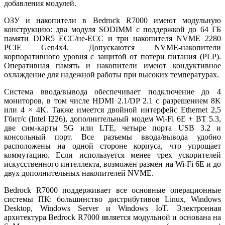
добавления модулей.
ОЗУ и накопители в Bedrock R7000 имеют модульную
конструкцию: два модуля SODIMM с поддержкой до 64 ГБ
памяти DDR5 ECC/не-ECC и три накопителя NVME 2280
PCIE Gen4x4. Допускаются NVME-накопители
корпоративного уровня с защитой от потери питания (PLP).
Оперативная память и накопители имеют кондуктивное
охлаждение для надежной работы при высоких температурах.
Система ввода/вывода обеспечивает подключение до 4
мониторов, в том числе HDMI 2.1/DP 2.1 с разрешением 8K
или 4 × 4K. Также имеется двойной интерфейс Ethernet 2,5
Гбит/с (Intel I226), дополнительный модем Wi-Fi 6E + BT 5.3,
две сим-карты 5G или LTE, четыре порта USB 3.2 и
консольный порт. Все разъемы ввода/вывода удобно
расположены на одной стороне корпуса, что упрощает
коммутацию. Если используется менее трех ускорителей
искусственного интеллекта, возможен размен на Wi-Fi 6E и до
двух дополнительных накопителей NVME.
Bedrock R7000 поддерживает все основные операционные
системы ПК: большинство дистрибутивов Linux, Windows
Desktop, Windows Server и Windows IoT. Электронная
архитектура Bedrock R7000 является модульной и основана на