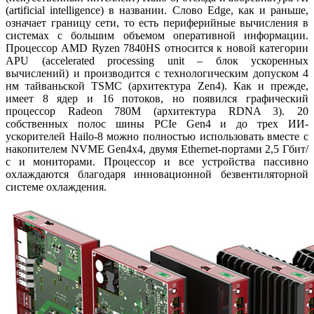
(artificial intelligence) в названии. Слово Edge, как и раньше,
означает границу сети, то есть периферийные вычисления в
системах с большим объемом оперативной информации.
Процессор AMD Ryzen 7840HS относится к новой категории
APU (accelerated processing unit – блок ускоренных
вычислений) и производится с технологическим допуском 4
нм тайваньской TSMC (архитектура Zen4). Как и прежде,
имеет 8 ядер и 16 потоков, но появился графический
процессор Radeon 780M (архитектура RDNA 3). 20
собственных полос ши­ны PCIe Gen4 и до трех ИИ-
ускорителей Hailo‑8 можно полностью использовать вместе с
накопителем NVME Gen4x4, двумя Ethernet-портами 2,5 Гбит/
с и мониторами. Процессор и все устройства пассивно
охлаждаются благодаря инновационной безвентиляторной
системе охлаждения.