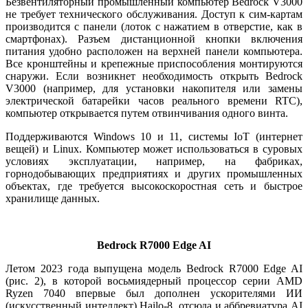
Безвентиляторный промышленный компьютер Bedrock V3000
не требует технического обслуживания. Доступ к сим-картам
производится с панели (лоток с нажатием в отверстие, как в
смартфонах). Разъем дистанционной кнопки включения
питания удобно расположен на верхней панели компьютера.
Все кронштейны и крепежные приспособления монтируются
снаружи. Если возникнет необходимость открыть Bedrock
V3000 (например, для установки накопителя или замены
электрической батарейки часов реального времени RTC),
компьютер открывается путем отвинчивания одного винта.
Поддерживаются Windows 10 и 11, системы IoT (интернет
вещей) и Linux. Компьютер может использоваться в суровых
условиях эксплуатации, например, на фабриках,
горнодобывающих предприятиях и других промышленных
объектах, где требуется высокоскоростная сеть и быстрое
хранилище данных.
Bedrock R7000 Edge AI
Летом 2023 года выпущена модель Bedrock R7000 Edge AI
(рис. 2), в которой восьмиядерный процессор серии AMD
Ryzen 7040 впервые был дополнен ускорителями ИИ
(искусственный интеллект) Hailo‑8, отсюда и аббревиатура AI