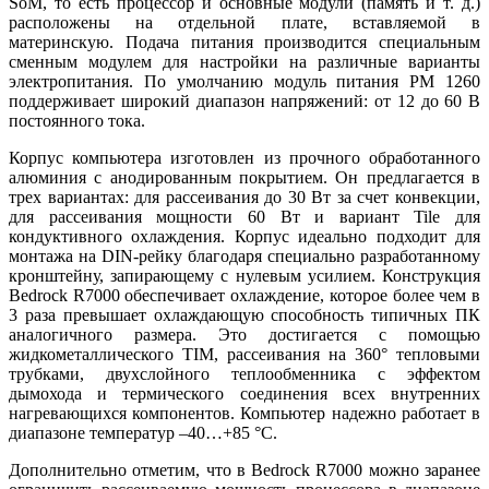
SoM, то есть процессор и основные модули (память и т. д.)
расположены на отдельной плате, вставляемой в
материнскую. Подача питания производится специальным
сменным модулем для настройки на различные варианты
электропитания. По умолчанию модуль питания PM 1260
поддерживает широкий диапазон напряжений: от 12 до 60 В
постоянного тока.
Корпус компьютера изготовлен из прочного обработанного
алюминия с анодированным покрытием. Он предлагается в
трех вариантах: для рассеивания до 30 Вт за счет конвекции,
для рассеивания мощности 60 Вт и вариант Tile для
кондуктивного охлаждения. Корпус идеально подходит для
монтажа на DIN-рейку благодаря специально разработанному
кронштейну, запирающему с нулевым усилием. Конструкция
Bedrock R7000 обеспечивает охлаждение, которое более чем в
3 ра­за превышает охлаждающую способность типичных ПК
аналогичного размера. Это достигается с помощью
жидкометаллического TIM, рассеивания на 360° тепловыми
трубками, двухслойного теплообменника с эффектом
дымохода и термического соединения всех внутренних
нагревающихся компонентов. Компьютер надежно работает в
диапазоне температур –40…+85 °C.
Дополнительно отметим, что в Bedrock R7000 можно заранее