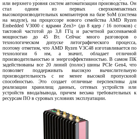
или верхнего уровня систем автоматизации производства. Он
стал одним из первых сверхкомпактных
высокопроизводительных компьютеров на ба­зе SoМ (система
на модуле), на процессоре нового семейства AMD Ryzen
Embedded V3000 с ядрами Zen3+ (до 8 ядер / 16 потоков) с
тактовой частотой до 3,8 ГГц и расчетной рассеиваемой
мощностью до 45 Вт. Сейчас много разговоров о
технологическом допуске литографического процесса,
поэтому отметим, что AMD Ryzen V3C48 изготавливается по
технологии 6 нм, а значит, обладает отличной
производительностью и энергоэффективностью. В самом ПК
задействованы все 20 линий (полос) ши­ны PCIe Gen4, что
позволяет поддерживать высокую вычислительную
производительность с не менее высокой пропускной
способностью. Это создает отличные перспективы для
реализации хранилищ данных, сетевых устройств или
устройств ввода/вывода, причем весьма требовательных к
ресурсам ПО в суровых условиях эксплуатации.