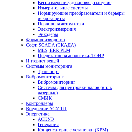
Весоизмерение, дозировка, сыпучие
Измерительные системы
Нормирующие преобразователи и барьеры
искрозащиты
Первичная автоматика
Электроизмерения
Энкодеры
Фармпроизводство
Софт, SCADA (СКАДА)
MES, ERP, PLM
Предиктивная аналитика, ТОИР
Интернет вещей
Системы мониторинга
Транспорт
Вибромониторинг
Вибромониторинг
Системы для центровки валов (в т.ч.
лазерные)
СМИК
Контроллеры
Внедрение АСУ ТП
Энергетика
АСКУЭ
Генерация
Конденсаторные установки (КРМ)