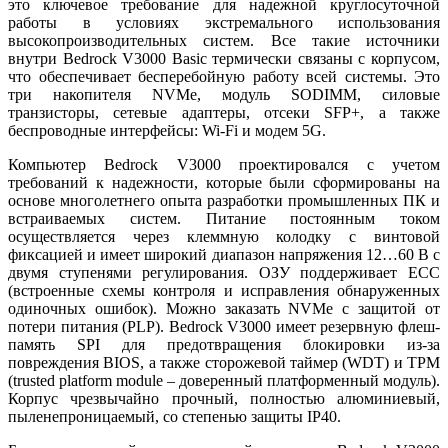
это ключевое требование для надежной круглосуточной
работы в условиях экстремального использования
высокопроизводительных систем. Все такие источники
внутри Bedrock V3000 Basic термически связаны с корпусом,
что обеспечивает бесперебойную работу всей системы. Это
три накопителя NVMe, модуль SODIMM, силовые
транзисторы, сетевые адаптеры, отсеки SFP+, а также
беспроводные интерфейсы: Wi-Fi и модем 5G.
Компьютер Bedrock V3000 проектировался с учетом
требований к надежности, которые бы­ли сформированы на
основе многолетнего опыта разработки промышленных ПК и
встраиваемых систем. Питание постоянным то­ком
осуществляется через клеммную колодку с винтовой
фиксацией и имеет широкий диапазон напряжения 12…60 В с
двумя ступенями регулирования. ОЗУ поддерживает ECC
(встроенные схемы контроля и исправления обнаруженных
одиночных ошибок). Можно заказать NVMe с защитой от
потери питания (PLP). Bedrock V3000 имеет резервную флеш-
память SPI для предотвращения блокировки из-за
повреждения BIOS, а также сторожевой таймер (WDT) и TPM
(trusted platform module – доверенный платформенный модуль).
Корпус чрезвычайно прочный, полностью алюминиевый,
пыленепроницаемый, со степенью защиты IP40.