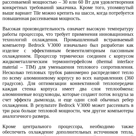
рассеиваемой мощностью – 30 или 60 Вт для удовлетворения
конкретных требований заказчика. Кроме то­го, упомянутый
вы­ше вариант Tile можно крепить на шасси, когда потребуется
повышенная рассеиваемая мощность.
Высокая производительность означает высокую температуру
работы процессора, что требует применения инновационных
технологий охлаждения. Промышленный встраиваемый
компьютер Bedrock V3000 изначально был разработан как
изделие с эффективным безвентиляторным пассивным
охлаждением. Процессор термически соединен с корпусом
жидкометаллическим термоинтерфейсом (thermal interface
material – TIM) для уменьшения теплового сопротивления.
Несколько тепловых трубок равномерно распределяют тепло
по всему алюминиевому корпусу во всех направлениях (360
градусов). Для оптимизации конвективной теплопередачи
каждая стенка корпуса имеет два слоя теплообмена:
алюминиевые воздуховоды, которые создают поток воздуха за
счет эффекта дымохода, и еще один слой обычных ребер
охлаждения. В результате Bedrock V3000 может рассеивать в
три раза больше тепловой мощности, чем другие компьютеры
аналогичного размера.
Кроме центрального процессора, необходимо также
обеспечить охлаждение дополнительных источников тепла,