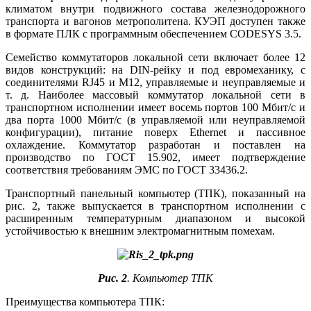
климатом внутри подвижного состава железнодорожного
транспорта и вагонов метрополитена. КУЭП доступен также
в формате ПЛК с программным обеспечением CODESYS 3.5.
Семейство коммутаторов локальной сети включает более 12
видов конструкций: на DIN-рейку и под евромеханику, с
соединителями RJ45 и M12, управляемые и неуправляемые и
т. д. Наиболее массовый коммутатор локальной сети в
транспортном исполнении имеет восемь портов 100 Мбит/с и
два порта 1000 Мбит/с (в управляемой или неуправляемой
конфигурации), питание поверх Ether­net и пассивное
охлаждение. Коммутатор разработан и поставлен на
производство по ГОСТ 15.902, имеет подтверждение
соответствия требованиям ЭМС по ГОСТ 33436.2.
Транспортный панельный компьютер (ТПК), показанный на
рис. 2, также выпускается в транспортном исполнении с
расширенным температурным диапазоном и высокой
устойчивостью к внешним электромагнитным помехам.
Рис. 2
. Компьютер ТПК
Преимущества компьютера ТПК: