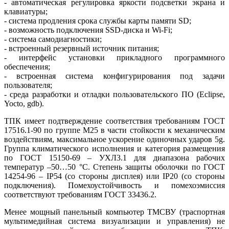
- автоматическая регулировка яркости подсветки экрана и
клавиатуры;
- система продления срока службы карты памяти SD;
- возможность подключения SSD-диска и Wi-Fi;
- система самодиагностики;
- встроенный резервный источник питания;
- интерфейс установки прикладного программного
обеспечения;
- встроенная система конфигурирования под задачи
пользователя;
- среда разработки и отладки пользовательского ПО (Eclipse,
Yocto, gdb).
ТПК имеет подтверждение соответствия требованиям ГОСТ
17516.1-90 по группе М25 в части стойкости к механическим
воздействиям, максимальное ускорение одиночных ударов 5g.
Группа климатического исполнения и категория размещения
по ГОСТ 15150-69 – УХЛ3.1 для диапазона рабочих
температур –50…50 °C. Степень защиты оболочки по ГОСТ
14254-96 – IP54 (cо стороны дисплея) или IP20 (со стороны
подключения). Помехоустойчивость и помехоэмиссия
соответствуют требованиям ГОСТ 33436.2.
Менее мощный панельный ком­пьютер ТМСВУ (траспортная
мультимедийная система визуализации и управления) не