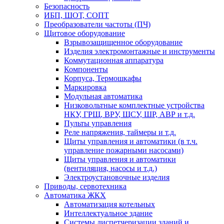
Безопасность
ИБП, ШОТ, СОПТ
Преобразователи частоты (ПЧ)
Щитовое оборудование
Взрывозащищенное оборудование
Изделия электромонтажные и инструменты
Коммутационная аппаратура
Компоненты
Корпуса, Термошкафы
Маркировка
Модульная автоматика
Низковольтные комплектные устройства
НКУ, ГРЩ, ВРУ, ЩСУ, ШР, АВР и т.д.
Пульты управления
Реле напряжения, таймеры и т.д.
Щиты управления и автоматики (в т.ч.
управление пожарными насосами)
Щиты управления и автоматики
(вентиляция, насосы и т.д.)
Электроустановочные изделия
Приводы, сервотехника
Автоматика ЖКХ
Автоматизация котельных
Интеллектуальное здание
Системы диспетчеризации зданий и