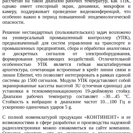
рассчитан на такой диапазон рабочих температур, как ТПК,
однако имеет сенсорный экран, динамики, микрофон и
камеру, поддерживает проведение видеоконференций, что
особенно важно в период повышенной эпидемиологической
опасности.
Решение нестандартных (пользовательских) задач возложено
на универсальный промышленный контроллер (УПК),
предназначенный для систем управления на транспорте и
промышленных предприятиях, сбора и обработки аналоговых
и дискретных сигналов от электрооборудования,
формирования управляющих воздействий. Отличительной
особенностью УПК является гибкая масштабируемая
архитектура, сочетающая встроенные в крейт линии связи и
линии Ethernet, что позволяет интегрировать в рамках единой
системы до 1500 сигналов. Модули УПК представляют собой
экранированные кассеты высотой 3U (стоечная единица) для
установки в телекоммуникационную 19‑дюймовую стойку.
Диапазон рабочих температур составляет –30…45 °C.
Стойкость к вибрации в диапазоне частот 10…100 Гц и
ускорению одиночных ударов 5 g.
С полной номенклатурой продукции «КОНТИНЕНТ» и ее
возможностями в сфере разработки и производства надежной
радиоэлектроники можно ознакомиться на сайте компании.