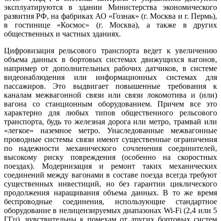
эксплуатируются в здании Министерства экономического
развития РФ, на фабриках АО «Гознак» (г. Москва и г. Пермь),
в гостинице «Космос» (г. Москва), а также в других
общественных и частных зданиях.
Цифровизация рельсового транспорта ведет к увеличению
объема данных в бортовых системах движущихся вагонов,
например от дополнительных рабочих датчиков, в системе
видеонаблюдения или информационных системах для
пассажиров. Это выдвигает повышенные требования к
каналам межвагонной связи или связи локомотива и (или)
вагона со станционным оборудованием. Причем все это
характерно для любых типов общественного рельсового
транспорта, будь то железная дорога или метро, трамвай или
«легкое» наземное метро. Унаследованные межвагонные
проводные системы связи имеют существенные ограничения
по надежности механического сочленения соединителей,
высокому риску повреждения (особенно на скоростных
поездах). Модернизация и ремонт таких механических
соединений между вагонами в составе поезда всегда требуют
существенных инвестиций, но без гарантии циклического
продолжения наращивания объема данных. В то же время
беспроводные соединения, использующие стандартное
оборудование в нелицензируемых диапазонах Wi-Fi (2,4 или 5
ГГц), чувствительны к помехам от других бортовых систем