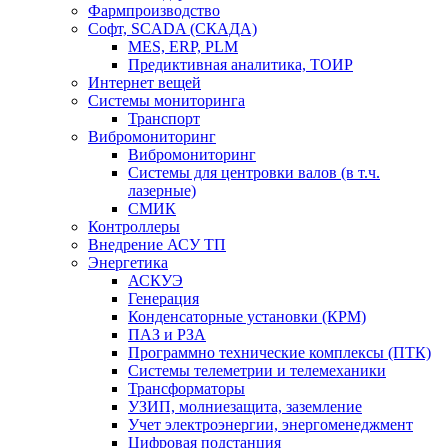
Фармпроизводство
Софт, SCADA (СКАДА)
MES, ERP, PLM
Предиктивная аналитика, ТОИР
Интернет вещей
Системы мониторинга
Транспорт
Вибромониторинг
Вибромониторинг
Системы для центровки валов (в т.ч.
лазерные)
СМИК
Контроллеры
Внедрение АСУ ТП
Энергетика
АСКУЭ
Генерация
Конденсаторные установки (КРМ)
ПАЗ и РЗА
Программно технические комплексы (ПТК)
Системы телеметрии и телемеханики
Трансформаторы
УЗИП, молниезащита, заземление
Учет электроэнергии, энергоменеджмент
Цифровая подстанция