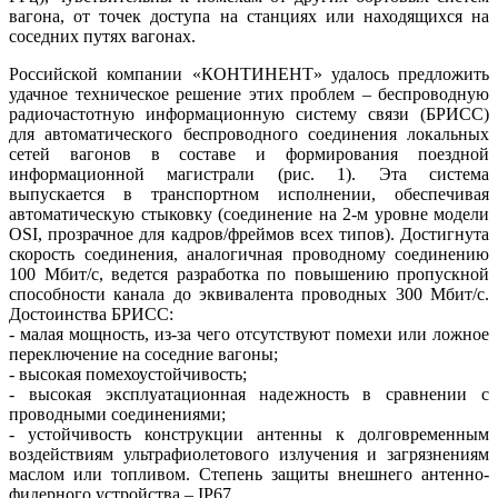
вагона, от точек доступа на станциях или находящихся на
соседних путях вагонах.
Российской компании «КОНТИНЕНТ» удалось предложить
удачное техническое решение этих проблем – беспроводную
радиочастотную информационную систему связи (БРИСС)
для автоматического беспроводного соединения локальных
сетей вагонов в составе и формирования поездной
информационной магистрали (рис. 1). Эта система
выпускается в транспортном исполнении, обеспечивая
автоматическую стыковку (соединение на 2‑м уровне модели
OSI, прозрачное для кадров/фреймов всех типов). Достигнута
скорость соединения, аналогичная проводному соединению
100 Мбит/с, ведется разработка по повышению пропускной
способности канала до эквивалента проводных 300 Мбит/с.
Достоинства БРИСС:
- малая мощность, из-за чего отсутствуют помехи или ложное
переключение на соседние вагоны;
- высокая помехоустойчивость;
- высокая эксплуатационная надежность в сравнении с
проводными соединениями;
- устойчивость конструкции антенны к долговременным
воздействиям ультрафиолетового излучения и загрязнениям
маслом или топливом. Степень защиты внешнего антенно-
фидерного устройства – IP67.