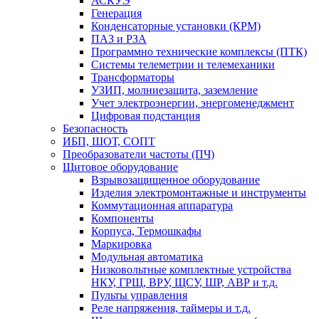
АСКУЭ
Генерация
Конденсаторные установки (КРМ)
ПАЗ и РЗА
Программно технические комплексы (ПТК)
Системы телеметрии и телемеханики
Трансформаторы
УЗИП, молниезащита, заземление
Учет электроэнергии, энергоменеджмент
Цифровая подстанция
Безопасность
ИБП, ШОТ, СОПТ
Преобразователи частоты (ПЧ)
Щитовое оборудование
Взрывозащищенное оборудование
Изделия электромонтажные и инструменты
Коммутационная аппаратура
Компоненты
Корпуса, Термошкафы
Маркировка
Модульная автоматика
Низковольтные комплектные устройства
НКУ, ГРЩ, ВРУ, ЩСУ, ШР, АВР и т.д.
Пульты управления
Реле напряжения, таймеры и т.д.