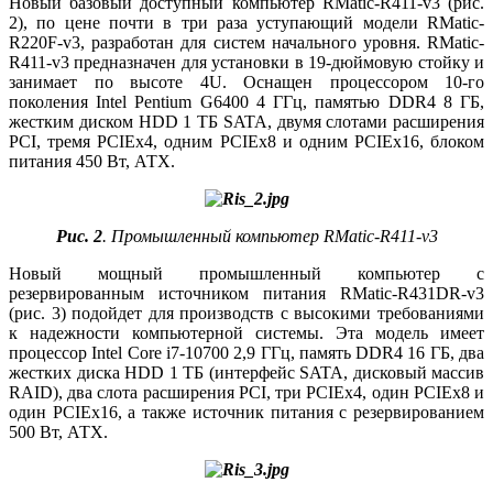
Новый базовый доступный ком­пьютер RMatic-R411‑v3 (рис.
2), по цене почти в три раза уступающий модели RMatic-
R220F-v3, разработан для систем начального уровня. RMatic-
R411‑v3 предназначен для установки в 19‑дюймовую стойку и
занимает по высоте 4U. Оснащен процессором 10‑го
поколения Intel Pentium G6400 4 ГГц, памятью DDR4 8 ГБ,
жестким диском HDD 1 TБ SATA, двумя слотами расширения
PCI, тремя PCIEx4, одним PCIEx8 и одним PCIEx16, блоком
питания 450 Вт, АТХ.
Рис. 2
. Промышленный компьютер RMatic-R411‑v3
Новый мощный промышленный компьютер с
резервированным источником питания RMatic-R431DR-v3
(рис. 3) подойдет для производств с высокими требованиями
к надежности компьютерной системы. Эта модель имеет
процессор Intel Core i7-10700 2,9 ГГц, память DDR4 16 ГБ, два
жестких диска HDD 1 TБ (интерфейс SATA, дисковый массив
RAID), два слота расширения PCI, три PCIEx4, один PCIEx8 и
один PCIEx16, а также источник питания с резервированием
500 Вт, АТХ.