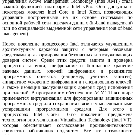
управления Active Management Technology (Intel AMT) стала
важной функцией платформы Intel vPro. Она доступна в
некоторых моделях Intel Core и Intel Xeon, позволяющих
управлять построенными на их основе системами по
основной рабочей сети передачи данных (in-band ma­nagement)
или по специальной выделенной сети управления (out-of-band
management).
Новое поколение процессоров Intel отличается улучшенным
архитектурным каркасом защиты с четырьмя базовыми
средствами для формирования безопасных и заслуживающих
доверия систем. Среди этих средств: защита и проверка
процессов загрузки; шифрование и безопасное хранение
важных данных, ключей шифрования и реквизитов
программных объектов (например, учетных записей);
аппаратное ускорение шифрования и генерирования ключей,
а также изоляция заслуживающих доверия сред исполнения
приложений. В программном обеспечении АСУ ТП все шире
применяется виртуализация для формирования защищенных
программных сред или сохранения связи с унаследованными
устаревшими программными средами. Для этого в
процессорах Intel Core-i 10‑го поколения предложена
технология виртуализации Virtua­lization Technology (Intel VT),
которая обеспечивает согласование производительности
совместно работающих подсистем. Все эти возможности