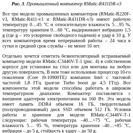
Рис. 3
. Промышленный компьютер RMatic-R431DR-v3
Все три модели промышленных компьютеров (RMatic-R220F-
v3, RMatic-R411‑v3 и RMatic-R431DR-v3) имеют рабочую
температуру 0…45 °C и относительную влажность 5…95 %,
температуру хранения 0…60 °C, выдерживают вибрацию 1,5
g (где g – это ускорение свободного падения) и удар в 10 g. У
всех компьютеров время непрерывной работы – 24 часа в
сутки и средний срок службы – не менее 10 лет.
Отдельно хочется отметить безвентиляторный встраиваемый
компьютер модели RMatic-C3446V-T‑1 (рис. 4) в собственном
корпусе для установки на стол или для монтажа на любую
другую поверхность. В нем тоже использован процессор 10‑го
поколения (Core i9-10900TE) компании Intel с тактовой
частотой 1,8 ГГц (разгон Turbo boost до 4,5 ГГц). Все
компоненты этой модели способны работать в широком
температурном диапазоне. Компьютер поставляется с
внешним адаптером электропитания на 160 Вт. Эта модель
имеет память DDR4 объемом 16 ГБ, твердотельный
(полупроводниковый) диск SSD объемом 512 ГБ. Условия
работы и хранения для модели RMatic-C3446V-T‑1
следующие: рабочая температура –40…+75 °C, рабочая
влажность 5… 95 %, температура хранения –40…+85 °C,
вибрация – до 5 g, стойкость к удару – до 50 g.