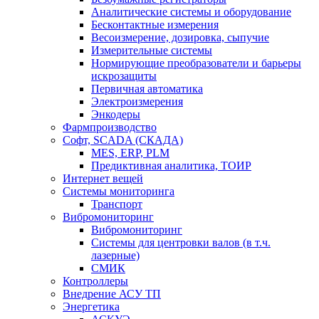
Аналитические системы и оборудование
Бесконтактные измерения
Весоизмерение, дозировка, сыпучие
Измерительные системы
Нормирующие преобразователи и барьеры
искрозащиты
Первичная автоматика
Электроизмерения
Энкодеры
Фармпроизводство
Софт, SCADA (СКАДА)
MES, ERP, PLM
Предиктивная аналитика, ТОИР
Интернет вещей
Системы мониторинга
Транспорт
Вибромониторинг
Вибромониторинг
Системы для центровки валов (в т.ч.
лазерные)
СМИК
Контроллеры
Внедрение АСУ ТП
Энергетика