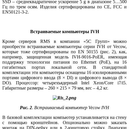
SSD – среднеквадратичное ускорение 5 g в диапазоне 5…500
Гц по трем осям. Изделия сертифицированы по CE, FCC и
EN50121‑3‑2.
Встраиваемые компьютеры IVH
Кроме серверов RMS в компании «5С Групп» можно
приобрести встраиваемые компьютеры серии IVH от Vecow,
которые тоже сертифицированы по EN 50155 (рис. 2), как,
например, защищенная модель IVH‑9016‑PoER, имеющая
поддержку технологии питания по Ethernet (PoE), на 16
гигабитных портах локальной сети. В стандартной
комплектации эти компьютеры оснащены 16 изолированными
портами цифрового ввода (8 × DI) и цифрового вывода (8 ×
DO). Процессор: четырехъядерный Intel Xeon/Core i7/i5.
Габаритные размеры – 260 × 215 × 79 мм, вес – 4,2 кг.
Рис. 2
. Встраиваемый компьютер Vecow IVH
В базовой комплектации компьютер устанавливается на стену
с помощью кронштейнов. Опционально можно заказать
монтаж на DIN-рейку или в 2‑юнитовую стойку. Диапазон