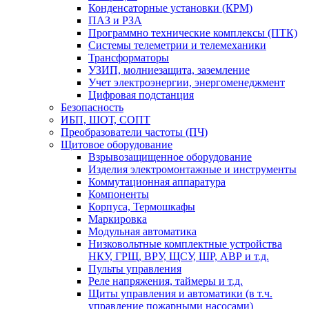
Конденсаторные установки (КРМ)
ПАЗ и РЗА
Программно технические комплексы (ПТК)
Системы телеметрии и телемеханики
Трансформаторы
УЗИП, молниезащита, заземление
Учет электроэнергии, энергоменеджмент
Цифровая подстанция
Безопасность
ИБП, ШОТ, СОПТ
Преобразователи частоты (ПЧ)
Щитовое оборудование
Взрывозащищенное оборудование
Изделия электромонтажные и инструменты
Коммутационная аппаратура
Компоненты
Корпуса, Термошкафы
Маркировка
Модульная автоматика
Низковольтные комплектные устройства
НКУ, ГРЩ, ВРУ, ЩСУ, ШР, АВР и т.д.
Пульты управления
Реле напряжения, таймеры и т.д.
Щиты управления и автоматики (в т.ч.
управление пожарными насосами)