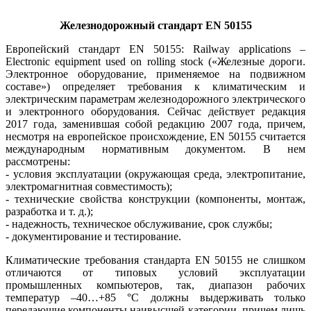
Железнодорожный стандарт EN 50155
Европейский стандарт EN 50155: Railway applications –
Electronic equipment used on rolling stock («Железные дороги.
Электронное оборудование, применяемое на подвижном
составе») определяет требования к климатическим и
электрическим параметрам железнодорожного электрического
и электронного оборудования. Сейчас действует редакция
2017 года, заменившая собой редакцию 2007 года, причем,
несмотря на европейское происхождение, EN 50155 считается
международным нормативным документом. В нем
рассмотрены:
- условия эксплуатации (окружающая среда, электропитание,
электромагнитная совместимость);
- технические свойства конструкции (компоненты, монтаж,
разработка и т. д.);
- надежность, техническое обслуживание, срок службы;
- документирование и тестирование.
Климатические требования стандарта EN 50155 не слишком
отличаются от типовых условий эксплуатации
промышленных компьютеров, так, диапазон рабочих
температур –40…+85 °C должны выдерживать только
передающие компоненты наивысшей категории, причем лишь