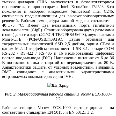
тысячи долларов США выпускается в безвентиляторном
исполнении, с процессорами Intel Xeon/Core i7/i5/i3 8‑го
поколения и набором микросхем (чипсетом) Intel C246,
специально предназначенным для высокопроизводительных
решений. Рабочая температура данной модели составляет –
40…75 °C. Имеет два независимых порта гигабитной
локальной сети (GigE). Станция оборудована двумя разъемами
(сокет) для сим-карт (4G/3G/LTE/GPRS/UMTS), двумя слотами
Mini-PCI-E (PCIe/USB/mSATA), двумя отсеками для
твердотельных накопителей SSD 2,5 дюйма, одним CFast и
одним M.2. Интерфейсы связи: шесть USB 3.1, четыре COM
RS‑232 / RS‑422 / RS‑485 и 16 изолированных цифровых
портов ввода/вывода (DIO). Напряжение питания: от 6 до 36
В постоянного тока с защитой от перенапряжения до 80 В.
Характеристики защиты от ударных воздействий, вибрации,
ЭМС совпадают с аналогичными характеристиками
встраиваемых компьютеров серии IVH.
Рис. 3
. Малогабаритная рабочая станция Vecow ECX‑1000–
2G
Рабочие станции Vecow ECX‑1000 сертифицированы на
соответствие стандартам EN 50155 и EN 50121-3-2.