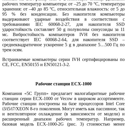
рабочих температур компьютера: от –25 до 70 °C, температура
хранения: от –40 до 85 °C, относительная влажность: от 5 до
95 % без конденсации. Без накопителя компьютеры
выдерживают ударные воздействия в соответствии с
требованиями IEC 60068‑2‑27, для накопителя SSD
ударостойкость составляет 50 g полуволны синусоиды за 11
мс. Вибростойкость компьютеров IVH без накопителя
соответствует IEC 60068‑2‑64, для накопителя SSD –
среднеквадратичное ускорение 5 g в диапазоне 5…500 Гц по
трем осям.
Встраиваемые компьютеры серии IVH сертифицированы по
CE, FCC, EN50155 и EN50121‑3‑2.
Рабочие станции ECX‑1000
Компания «5С Групп» предлагает малогабаритные рабочие
станции серии ECX‑1000 от Vecow в широком ассортименте.
Рабочие станции построены на базе процессоров Intel Core
i3/i5/i7/XEON 8‑го поколения. Могут иметь как пассивное, так
и вентиляторное охлаждение (в зависимости от модели) и
расширенный диапазон рабочих температур. Например,
базовая модель ECX‑1000‑2G (рис. 3) стоимостью менее