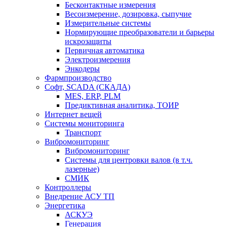
Бесконтактные измерения
Весоизмерение, дозировка, сыпучие
Измерительные системы
Нормирующие преобразователи и барьеры
искрозащиты
Первичная автоматика
Электроизмерения
Энкодеры
Фармпроизводство
Софт, SCADA (СКАДА)
MES, ERP, PLM
Предиктивная аналитика, ТОИР
Интернет вещей
Системы мониторинга
Транспорт
Вибромониторинг
Вибромониторинг
Системы для центровки валов (в т.ч.
лазерные)
СМИК
Контроллеры
Внедрение АСУ ТП
Энергетика
АСКУЭ
Генерация