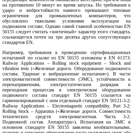
на протяжении 10 минут во время запуска. Но требования к
ударо- и вибростойкости намного превышают типовые
ограничения для промышленных компьютеров, что
обусловлено тяжелыми условиями эксплуатации на
подвижном составе. Однако самой главной особенностью EN
50155 следует считать «зонтичный» характер этого стандарта,
ссылающегося почти на три десятка других сопутствующих
стандартов EN.
Например, требования к проведению сертификационных
испытаний по ссылке из EN 50155 изложены в EN 61373:
Railway Applications – Rol­ling stock equipment – Shock and
vibration tests («Железные дороги. Оборудование подвижного
состава. Ударные и вибрационные испытания»). В части
электромагнитной совместимости (ЭМС), устойчивости к
перенапряжениям, электростатическим разрядам и
переходным процессам в электрическом оборудовании
подвижного состава стандарт EN 50155 ссылается на
гармонизированный с ним отдельный стандарт EN 50121-3-2:
Railway Applications – Electromagnetic compatibi­lity. Part 3-2:
Rolling Stock – Apparatus («Железные дороги. Совместимость
технических средств электромагнитная. Часть 3-2.
Подвижной состав. Аппаратура»). Испытания на ЭМС в
основном стандарте EN 50155 заявлены необязательными,
поэтому в описании оборудования часто указывают сразу оба