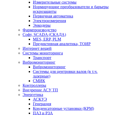
Измерительные системы
Нормирующие преобразователи и барьеры
искрозащиты
Первичная автоматика
Электроизмерения
Энкодеры
Фармпроизводство
Софт, SCADA (СКАДА)
MES, ERP, PLM
Предиктивная аналитика, ТОИР
Интернет вещей
Системы мониторинга
Транспорт
Вибромониторинг
Вибромониторинг
Системы для центровки валов (в т.ч.
лазерные)
СМИК
Контроллеры
Внедрение АСУ ТП
Энергетика
АСКУЭ
Генерация
Конденсаторные установки (КРМ)
ПАЗ и РЗА