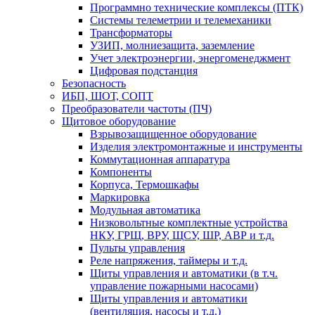
Программно технические комплексы (ПТК)
Системы телеметрии и телемеханики
Трансформаторы
УЗИП, молниезащита, заземление
Учет электроэнергии, энергоменеджмент
Цифровая подстанция
Безопасность
ИБП, ШОТ, СОПТ
Преобразователи частоты (ПЧ)
Щитовое оборудование
Взрывозащищенное оборудование
Изделия электромонтажные и инструменты
Коммутационная аппаратура
Компоненты
Корпуса, Термошкафы
Маркировка
Модульная автоматика
Низковольтные комплектные устройства
НКУ, ГРЩ, ВРУ, ЩСУ, ШР, АВР и т.д.
Пульты управления
Реле напряжения, таймеры и т.д.
Щиты управления и автоматики (в т.ч.
управление пожарными насосами)
Щиты управления и автоматики
(вентиляция, насосы и т.д.)