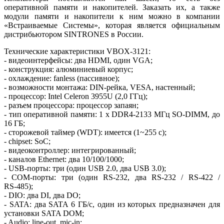
оперативной памяти и накопителей. Заказать их, а также
модули памяти и накопители к ним можно в компании
«Встраиваемые Системы», которая является официальным
дистрибьютором SINTRONES в России.
Технические характеристики VBOX‑3121:
- видеоинтерфейсы: два HDMI, один VGA;
- конструкция: алюминиевый корпус;
- охлаждение: fanless (пассивное);
- возможности монтажа: DIN-рейка, VESA, настенный;
- процессор: Intel Celeron 3955U (2,0 ГГц);
- разъем процессора: процессор запаян;
- тип оперативной памяти: 1 x DDR4-2133 МГц SO-DIMM, до
16 ГБ;
- сторожевой таймер (WDT): имеется (1~255 с);
- сhipset: SoC;
- видеоконтроллер: интегрированный;
- каналов Ethernet: два 10/100/1000;
- USB-порты: три (один USB 2.0, два USB 3.0);
- COM-порты: три (один RS‑232, два RS‑232 / RS‑422 /
RS‑485);
- DIO: два DI, два DO;
- SATA: два SATA 6 ГБ/с, один из которых предназначен для
установки SATA DOM;
- Audio: line-out, mic-in;