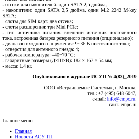
- отсеки для накопителей: один SATA 2,5 дюйма;
- накопители: один SATA 2,5 дюйма, один M.2 2242 M‑key
SATA;
- слоты для SIM-карт: два отсека;
- слоты расширения: три Mini PCIe;
- тип источника питания: внешний источник постоянного
тока, встроенная батарея резервного питания (опционально);
- диапазон входного напряжения: 9~36 В постоянного тока;
- отверстия для антенного гнезда: 4;
- рабочая температура: –40~70 °C;
- габаритные размеры (Д×Ш×В): 182 × 167 × 54 мм;
- масса: 1,4 кг.
Опубликовано в журнале ИСУП № 4(82)_2019
ООО «Встраиваемые Cистемы», г. Москва,
тел.: +7 (495) 648‑6047,
e‑mail:
info@empc.ru
,
сайт: empc.ru
Главное меню
Главная
Новости АСУ ТП