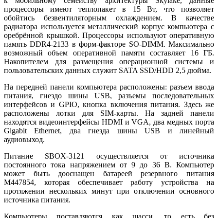
к мобильному семейству архитектуры Skylake, данные
процессоры имеют теплопакет в 15 Вт, что позволяет
обойтись безвентиляторным охлаждением. В качестве
радиатора используется металлический корпус компьютера с
оребрённой крышкой. Процессоры используют оперативную
память DDR4-2133 в форм-факторе SO-DIMM. Максимально
возможный объем оперативной памяти составляет 16 ГБ.
Накопителем для размещения операционной системы и
пользовательских данных служит SATA SSD/HDD 2,5 дюйма.
На передней панели компьютера расположены: разъем ввода
питания, гнездо шины USB, разъемы последовательных
интерфейсов и GPIO, кнопка включения питания. Здесь же
расположены лотки для SIM-карты. На задней панели
находятся видеоинтерфейсы HDMI и VGA, два медных порта
Gigabit Ethernet, два гнезда шины USB и линейный
аудиовыход.
Питание SBOX‑3121 осуществляется от источника
постоянного тока напряжением от 9 до 36 В. Компьютер
может быть дооснащен батареей резервного питания
M447854, которая обеспечивает работу устройства на
протяжении нескольких минут при отключении основного
источника питания.
Компьютеры поставляются как шасси, то есть без