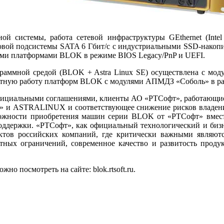
ной системы, работа сетевой инфраструктуры GEthernet (Inte
ковой подсистемы SATA 6 Гбит/c с индустриальными SSD-накопит
тными платформами BLOK в режиме BIOS Legacy/PnP и UEFI.
граммной средой (BLOK + Astra Linux SE) осуществлена с мод
тную работу платформ BLOK с модулями АПМДЗ «Соболь» в рамк
официальными соглашениями, клиенты АО «РТСофт», работающие 
т» и ASTRALINUX и соответствующее снижение рисков владен
ожности приобретения машин серии BLOK от «РТСофт» вместе
 поддержки. «РТСофт», как официальный технологический и би
ктов российских компаний, где критически важными являютс
ртных ограничений, современное качество и развитость прод
посмотреть на сайте: blok.rtsoft.ru.