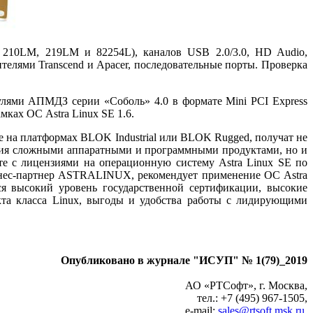
l 210LM, 219LM и 82254L), каналов USB 2.0/3.0, HD Audio,
елями Transcend и Apacer, последовательные порты. Проверка
улями АПМДЗ серии «Соболь» 4.0 в формате Mini PCI Express
ах ОС Astra Linux SE 1.6.
на платформах BLOK Industrial или BLOK Rugged, получат не
ия сложными аппаратными и программными продуктами, но и
 с лицензиями на операционную систему Astra Linux SE по
знес-партнер ASTRALINUX, рекомендует применение ОС Astra
я высокий уровень государственной сертификации, высокие
укта класса Linux, выгоды и удобства работы с лидирующими
Опубликовано в журнале "ИСУП" № 1(79)_2019
АО «РТСофт», г. Москва,
тел.: +7 (495) 967‑1505,
e‑mail:
sales@rtsoft.msk.ru
,