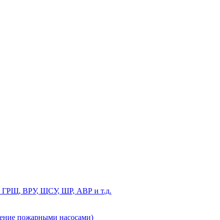
 ГРЩ, ВРУ, ЩСУ, ШР, АВР и т.д.
ление пожарными насосами)