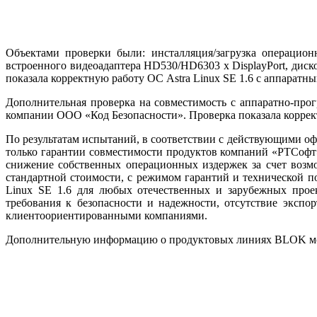
Объектами проверки были: инсталляция/загрузка операцион
встроенного видеоадаптера HD530/HD6303 x DisplayPort, дис
показала корректную работу ОС Astra Linux SE 1.6 с аппара
Дополнительная проверка на совместимость с аппаратно-про
компании ООО «Код Безопасности». Проверка показала коррек
По результатам испытаний, в соответствии с действующими 
только гарантии совместимости продуктов компаний «РТСоф
снижение собственных операционных издержек за счет возм
стандартной стоимости, с режимом гарантий и технической
Linux SE 1.6 для любых отечественных и зарубежных прое
требования к безопасности и надежности, отсутствие экспо
клиентоориентированными компаниями.
Дополнительную информацию о продуктовых линиях BLOK можно 