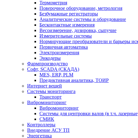
Термометрия
Поверочное оборудование, метрология
Безбумажные регистраторы
Аналитические системы и оборудование
Бесконтактные измерения
Весоизмерение, дозировка, сыпучие
Измерительные системы
Нормирующие преобразователи и барьеры ис
Первичная автоматика
Электроизмерения
Энкодеры
Фармпроизводство
Софт, SCADA (СКАДА)
MES, ERP, PLM
Предиктивная аналитика, ТОИР
Интернет вещей
Системы мониторинга
Транспорт
Вибромониторинг
Вибромониторинг
Системы для центровки валов (в т.ч. лазерные
СМИК
Контроллеры
Внедрение АСУ ТП
Энергетика