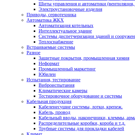
Щиты управления и автоматики (вентиляция, н
Электроустановочные изделия
Приводы, сервотехника
Автоматика ЖКХ
Автоматизация котельных
Интеллектуальное здание
Системы диспетчеризации зданий и сооруже
Теплоснабжение
Встраиваемые системы
Разное
Защитные покрытия, промышленная химия
Неформат
Промышленный маркетинг
Юбилеи
Испытания, тестирование
Виброиспытания
Климатические камеры
Тестировочное оборудование и системы
Кабельная продукция
Кабеленесущие системы, лотки, крепеж.
Кабель, провод
Кабельный вводы, наконечники, клеммы, арм
Распределительные коробки, короба и т.д.
Трубные системы для прокладки кабелей
Климат