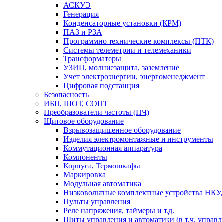
АСКУЭ
Генерация
Конденсаторные установки (КРМ)
ПАЗ и РЗА
Программно технические комплексы (ПТК)
Системы телеметрии и телемеханики
Трансформаторы
УЗИП, молниезащита, заземление
Учет электроэнергии, энергоменеджмент
Цифровая подстанция
Безопасность
ИБП, ШОТ, СОПТ
Преобразователи частоты (ПЧ)
Щитовое оборудование
Взрывозащищенное оборудование
Изделия электромонтажные и инструменты
Коммутационная аппаратура
Компоненты
Корпуса, Термошкафы
Маркировка
Модульная автоматика
Низковольтные комплектные устройства НКУ,
Пульты управления
Реле напряжения, таймеры и т.д.
Щиты управления и автоматики (в т.ч. управ