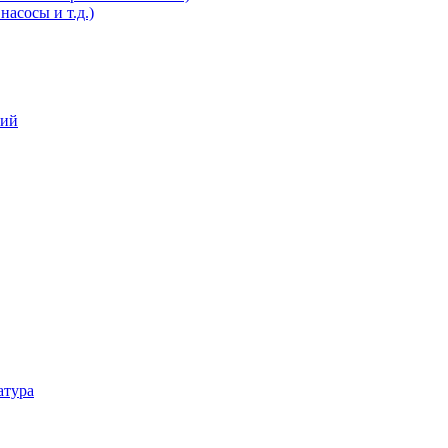
асосы и т.д.)
ний
атура