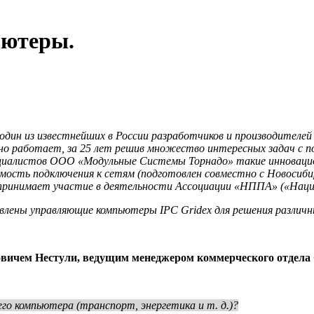
ьютеры.
дин из известнейших в России разработчиков и производителей
рно работает, за 25 лет решив множество интересных задач с 
пециалистов ООО «Модульные Системы Торнадо» такие инновацио
имость подключения к сетям (подготовлен совместно с Новосиби
я принимает участие в деятельности Ассоциации «НППА» («Нац
влены управляющие компьютеры IPC Gridex для решения различ
вичем Нестули, ведущим менеджером коммерческого отдел
его компьютера (транспорт, энергетика и т. д.)?