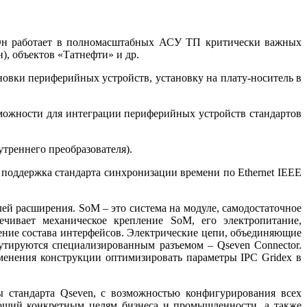
. Он работает в полномасштабных АСУ ТП критически важных
), объектов «Татнефти» и др.
новки периферийных устройств, установку на плату-носитель в
зможности для интеграции периферийных устройств стандартов
утреннего преобразователя).
 поддержка стандарта синхронизации времени по Ethernet IEEE
лей расширения. SoM – это система на модуле, самодостаточное
ечивает механическое крепление SoM, его электропитание,
ние состава интерфейсов. Электрические цепи, объединяющие
тируются специализированным разъемом – Qseven Connector.
менения конструкции оптимизировать параметры IPC Gridex в
 стандарта Qseven, с возможностью конфигурирования всех
ающий конкретным целям бизнеса и промышленности, а также