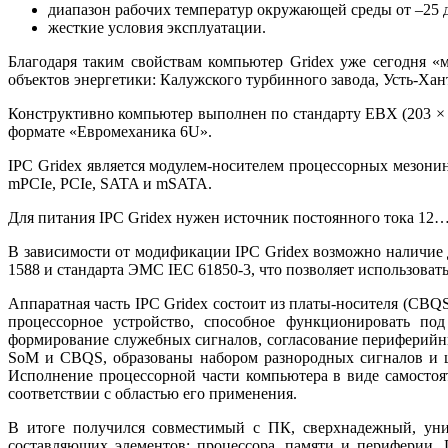
диапазон рабочих температур окружающей среды от –25 д
жесткие условия эксплуатации.
Благодаря таким свойствам компьютер Gridex уже сегодня 
объектов энергетики: Калужского турбинного завода, Усть-Ха
Конструктивно компьютер выполнен по стандарту EBX (203 × 1
формате «Евромеханика 6U».
IPC Gridex является модулем-носителем процессорных мезони
mPCIe, PCIe, SATA и mSATA.
Для питания IPC Gridex нужен источник постоянного тока 12…2
В зависимости от модификации IPC Gridex возможно наличие д
1588 и стандарта ЭМС IEC 61850-3, что позволяет использовать
Аппаратная часть IPC Gridex состоит из платы-носителя (CBQS
процессорное устройство, способное функционировать под
формирование служебных сигналов, согласование периферийн
SoM и CBQS, образованы набором разнородных сигналов и ш
Исполнение процессорной части компьютера в виде самостоя
соответствии с областью его применения.
В итоге получился совместимый с ПК, сверхнадежный, уни
составляющих элементов: процессора, памяти и периферии.