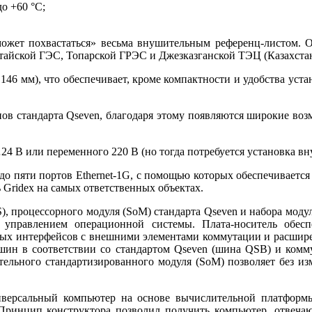
о +60 °C;
«может похвастаться» весьма внушительным референц-листом
нтайской ГЭС, Топарской ГРЭС и Джезказганской ТЭЦ (Казахстан
46 мм), что обеспечивает, кроме компактности и удобства уста
нов стандарта Qseven, благодаря этому появляются широкие во
4 В или переменного 220 В (но тогда потребуется установка вн
о пяти портов Ethernet‑1G, с помощью которых обеспечивается
 Gridex на самых ответственных объектах.
), процессорного модуля (SoM) стандарта Qseven и набора моду
 управлением операционной системы. Плата-носитель обесп
ых интерфейсов с внешними элементами коммутации и расшире
ин в соответствии со стандартом Qseven (шина QSB) и комму
тельного стандартизированного модуля (SoM) позволяет без из
версальный компьютер на основе вычислительной платформы
 Принцип конструктора позволил получить компьютер, отвеч