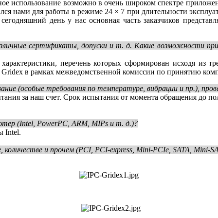
ное использование возможно в очень широком спектре приложени
ся нами для работы в режиме 24 × 7 при длительности эксплуата
сегодняшний день у нас основная часть заказчиков представл
азличные сертификаты, допуски и т. д. Какие возможности п
 характеристики, перечень которых сформирован исходя из 
C Gridex в рамках межведомственной комиссии по принятию ком
ние (особые требования по температуре, вибрации и пр.), прове
тания за наш счет. Срок испытания от момента обращения до по
р (Intel, PowerPC, ARM, MIPs и т. д.)?
Intel.
личестве и прочем (PCI, PCI-express, Mini-PCIe, SATA, Mini-SAT