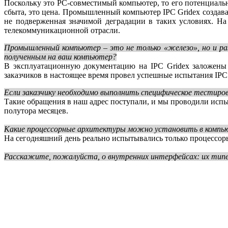
Поскольку это РС-совместимый компьютер, то его потенциаль
сбыта, это цена. Промышленный компьютер IPC Gridex создавал
не подверженная значимой деградации в таких условиях. На 
телекоммуникационной отрасли.
Промышленный компьютер – это не только «железо», но и р
полученным на ваш компьютер?
В эксплуатационную документацию на IPC Gridex заложены
заказчиков в настоящее время провел успешные испытания IP
Если заказчику необходимо выполнить специфическое тестирова
Такие обращения в наш адрес поступали, и мы проводили испы
полутора месяцев.
Какие процессорные архитектуры можно установить в компьюте
На сегодняшний день реально испытывались только процессоры 
Расскажите, пожалуйста, о внутренних интерфейсах: их типе, ко