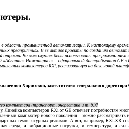
ьютеры.
в области промышленной автоматизации. К настоящему време
ных предприятиях. В ее активе проекты по созданию автомати
 отрасли. Во всех случаях были использованы программно-техни
ООО «Адвантек Инжиниринг» – официальный дистрибьютор GE в 
мышленных компьютеров RXi, реализованную на базе новой платф
колаевной Харисовой, заместителем генерального директор
его компьютера (транспорт, энергетика и т. д.)?
огу. Линейка компьютеров RXi от GE отвечает потребностям мног
енный компьютер нового поколения – можно рассматривать не 
ндартных температурных режимов. А вот, например, RXi-XR спе
вная среда, и вибрационные нагрузки, и температура, и сил