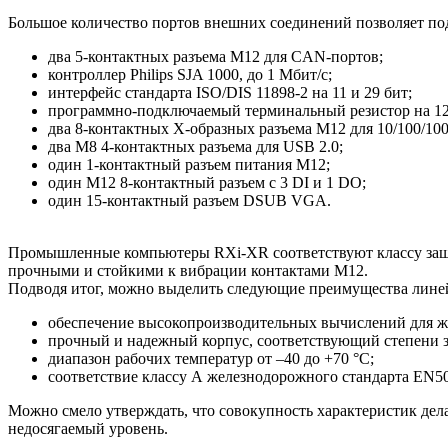
Большое количество портов внешних соединений позволяет п
два 5‑контактных разъема M12 для CAN-портов;
контроллер Philips SJA 1000, до 1 Мбит/с;
интерфейс стандарта ISO/DIS 11898-2 на 11 и 29 бит;
программно-подключаемый терминальный резистор на 1
два 8‑контактных X‑образных разъема M12 для 10/100/1000
два M8 4-контактных разъема для USB 2.0;
один 1‑контактный разъем питания M12;
один M12 8-контактный разъем с 3 DI и 1 DO;
один 15‑контактный разъем DSUB VGA.
Промышленные компьютеры RXi-XR соответствуют классу защи
прочными и стойкими к вибрации контактами M12.
Подводя итог, можно выделить следующие преимущества лин
обеспечение высокопроизводительных вычислений для 
прочный и надежный корпус, соответствующий степени 
диапазон рабочих температур от –40 до +70 °C;
соответствие классу А железнодорожного стандарта EN5
Можно смело утверждать, что совокупность характеристик де
недосягаемый уровень.