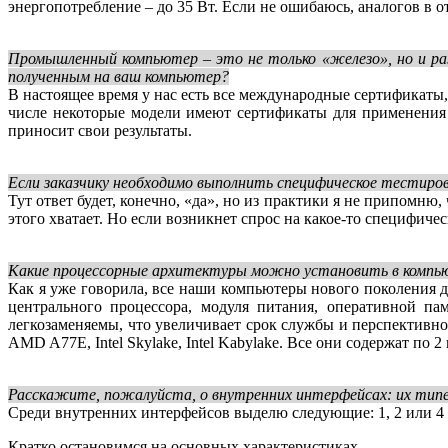
энергопотребление – до 35 Вт. Если не ошибаюсь, аналогов в от
Промышленный компьютер – это не только «железо», но и р
полученным на ваш компьютер?
В настоящее время у нас есть все международные сертификат
числе некоторые модели имеют сертификаты для применения
приносит свои результаты.
Если заказчику необходимо выполнить специфическое тестирова
Тут ответ будет, конечно, «да», но из практики я не припомн
этого хватает. Но если возникнет спрос на какое-то специфиче
Какие процессорные архитектуры можно установить в компьюте
Как я уже говорила, все наши компьютеры нового поколения 
центрального процессора, модуля питания, оперативной па
легкозаменяемы, что увеличивает срок службы и перспективно
AMD A77E, Intel Skylake, Intel Kabylake. Все они содержат по 2 
Расскажите, пожалуйста, о внутренних интерфейсах: их типе, ко
Среди внутренних интерфейсов выделю следующие: 1, 2 или 4 
Кратко остановимся на основных характеристиках.