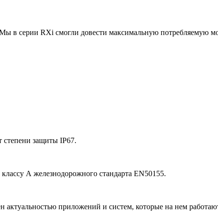
ы в серии RXi смогли довести максимальную потребляемую мощн
т степени защиты IP67.
ет классу А железнодорожного стандарта EN50155.
н актуальностью приложений и систем, которые на нем работаю