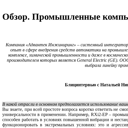
Обзор. Промышленные комп
Компания «Адвантек Инжиниринг» – системный интегратор 
опыт в сфере внедрения средств автоматики на промышлен
комплексе, химической промышленности и даже в космической
производителем которых является General Electric (GE). 
выбрала линейку про
Блицинтервью с Натальей Ни
В какой отрасли в основном предполагается использование ваш
Вы знаете, при всей простоте вопроса коротко ответить не см
универсальности в применении. Например, RXi2‑EP – промышл
способен работать в условиях повышенной вибрации и неста
функционировать в экстремальных условиях: это и агресси