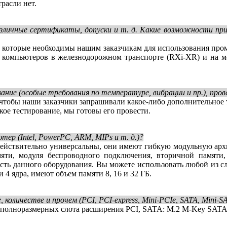
расли нет.
азличные сертификаты, допуски и т. д. Какие возможности п
ы, которые необходимы нашим заказчикам для использования п
 компьютеров в железнодорожном транспорте (RXi-XR) и на мо
ние (особые требования по температуре, вибрации и пр.), прове
ю, чтобы наши заказчики запрашивали какое-либо дополнительное 
ское тестирование, мы готовы его провести.
р (Intel, PowerPC, ARM, MIPs и т. д.)?
действительно универсальны, они имеют гибкую модульную архит
мяти, модуля беспроводного подключения, вторичной памяти
сть данного оборудования. Вы можете использовать любой из сле
и 4 ядра, имеют объем памяти 8, 16 и 32 ГБ.
личестве и прочем (PCI, PCI-express, Mini-PCIe, SATA, Mini-SAT
полноразмерных слота расширения PCI, SATA: M.2 M-Key SATA и