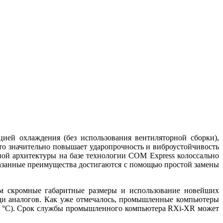
ей охлаждения (без использования вентиляторной сборки),
о значительно повышает ударопрочность и виброустойчивость
ной архитектуры на базе технологии COM Express колоссально
казанные преимущества достигаются с помощью простой замены
м скромные габаритные размеры и использование новейших
еди аналогов. Как уже отмечалось, промышленные компьютеры
70 °C). Срок службы промышленного компьютера RXi-XR может