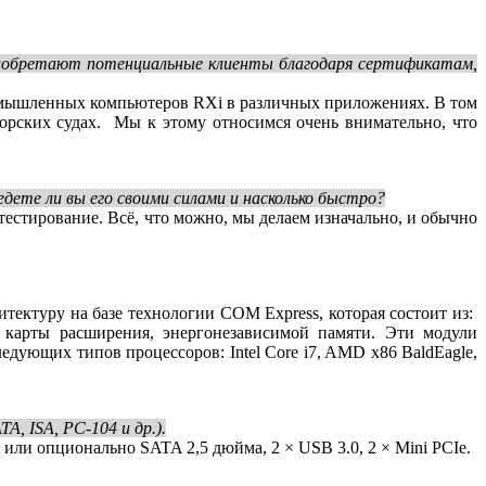
риобретают потенциальные клиенты благодаря сертификатам,
ромышленных компьютеров RXi в различных приложениях. В том
рских судах. Мы к этому относимся очень внимательно, что
дете ли вы его своими силами и насколько быстро?
тестирование. Всё, что можно, мы делаем изначально, и обычно
ектуру на базе технологии COM Express, которая состоит из:
, карты расширения, энергонезависимой памяти. Эти модули
дующих типов процессоров: Intel Core i7, AMD x86 BaldEagle,
A, ISA, PC‑104 и др.).
ли опционально SATA 2,5 дюйма, 2 × USB 3.0, 2 × Mini PCIe.