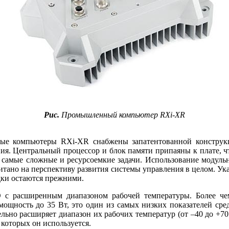
Рис.
Промышленный компьютер RXi-XR
е компьютеры RXi-XR снабжены запатентованной конструкци
. Центральный процессор и блок памяти припаяны к плате, чт
ь самые сложные и ресурсоемкие задачи. Использование модуль
тано на перспективу развития системы управления в целом. У
дки остаются прежними.
 расширенным диапазоном рабочей температуры. Более че
ощность до 35 Вт, это один из самых низких показателей ср
ельно расширяет диапазон их рабочих температур (от –40 до +
которых он используется.