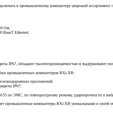
одключать к промышленному компьютеру широкий ассортимент 
20 Ом;
 BaseT Ethernet;
ты IP67, обладают пыленепроницаемостью и выдерживают погру
ейки промышленных компьютеров RXi-XR:
железнодорожных приложений;
защиты IP67;
0155 по ЭМС, по температурному режиму, ударопрочности и виб
лает промышленные компьютеры RXi-XR уникальными в своей об