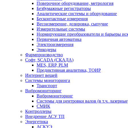
Поверочное оборудование, метрология
Безбумажные регистраторы
Аналитические системы и оборудование
Бесконтактные измерения
Весоизмерение, дозировка, сыпучие
Измерительные системы
Нормирующие преобразователи и барьеры ис
Первичная автоматика
Электроизмерения
Энкодеры
Фармпроизводство
Софт, SCADA (СКАДА)
MES, ERP, PLM
Предиктивная аналитика, ТОИР
Интернет вещей
Системы мониторинга
Транспорт
Вибромониторинг
Вибромониторинг
Системы для центровки валов (в т.ч. лазерные
СМИК
Контроллеры
Внедрение АСУ ТП
Энергетика
АСКУЭ