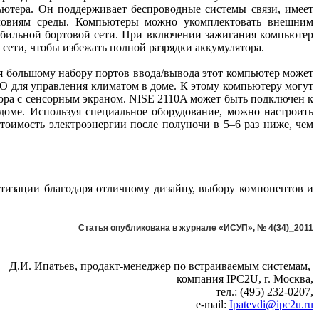
ьютера. Он поддерживает беспроводные системы связи, имеет
словиям среды. Компьютеры можно укомплектовать внешним
обильной бортовой сети. При включении зажигания компьютер
ети, чтобы избежать полной разрядки аккумулятора.
я большому набору портов ввода/вывода этот компьютер может
O для управления климатом в доме. К этому компьютеру могут
ора с сенсорным экраном. NISE 2110A может быть подключен к
доме. Используя специальное оборудование, можно настроить
оимость электроэнергии после полуночи в 5–6 раз ниже, чем
изации благодаря отличному дизайну, выбору компонентов и
Статья опубликована в журнале «ИСУП», № 4(34)_2011
Д.И. Ипатьев, продакт-менеджер по встраиваемым системам,
компания IPC2U, г. Москва,
тел.: (495) 232-0207,
е-mail:
Ipatevdi@ipc2u.ru