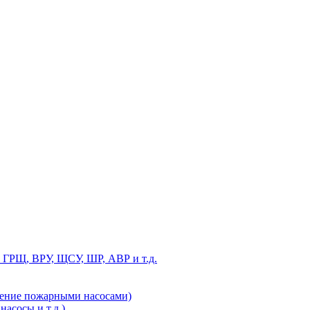
 ГРЩ, ВРУ, ЩСУ, ШР, АВР и т.д.
ление пожарными насосами)
асосы и т.д.)