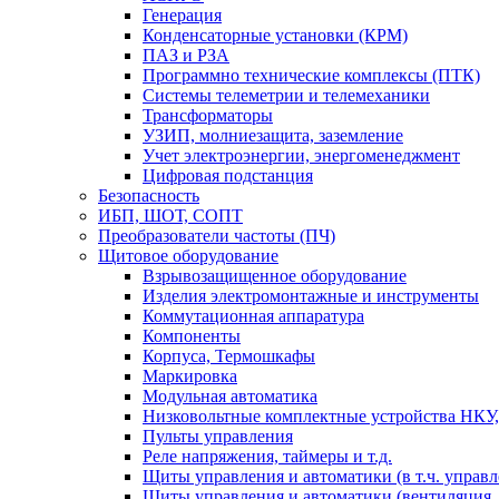
Генерация
Конденсаторные установки (КРМ)
ПАЗ и РЗА
Программно технические комплексы (ПТК)
Системы телеметрии и телемеханики
Трансформаторы
УЗИП, молниезащита, заземление
Учет электроэнергии, энергоменеджмент
Цифровая подстанция
Безопасность
ИБП, ШОТ, СОПТ
Преобразователи частоты (ПЧ)
Щитовое оборудование
Взрывозащищенное оборудование
Изделия электромонтажные и инструменты
Коммутационная аппаратура
Компоненты
Корпуса, Термошкафы
Маркировка
Модульная автоматика
Низковольтные комплектные устройства НКУ,
Пульты управления
Реле напряжения, таймеры и т.д.
Щиты управления и автоматики (в т.ч. управ
Щиты управления и автоматики (вентиляция, н