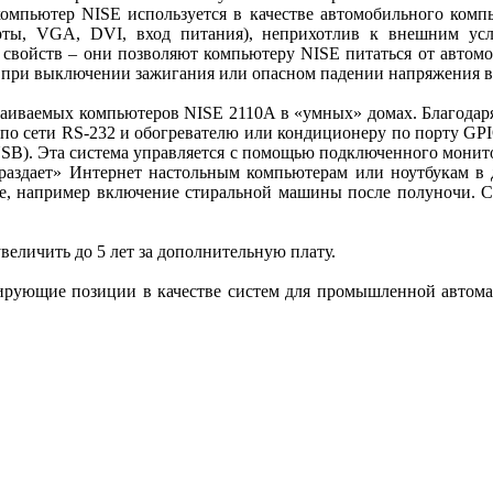
омпьютер NISE используется в качестве автомобильного комп
рты, VGA, DVI, вход питания), неприхотлив к внешним у
 свойств – они позволяют компьютеру NISE питаться от автом
при выключении зажигания или опасном падении напряжения в с
раи­ваемых компьютеров NISE 2110А в «умных» домах. Благодар
по сети RS-232 и обогревателю или кондиционеру по порту GPI
SB). Эта система управляется с помощью подключенного монит
раздает» Интернет настольным компьютерам или ноутбукам в 
ме, например включение стиральной машины после полуночи. Ст
величить до 5 лет за дополнительную плату.
рующие позиции в качестве систем для промышленной автомат