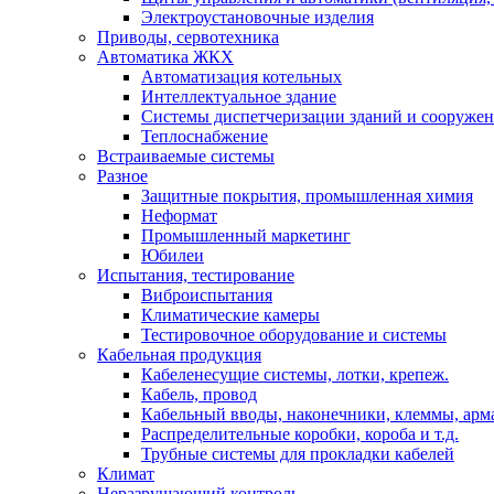
Электроустановочные изделия
Приводы, сервотехника
Автоматика ЖКХ
Автоматизация котельных
Интеллектуальное здание
Системы диспетчеризации зданий и сооруже
Теплоснабжение
Встраиваемые системы
Разное
Защитные покрытия, промышленная химия
Неформат
Промышленный маркетинг
Юбилеи
Испытания, тестирование
Виброиспытания
Климатические камеры
Тестировочное оборудование и системы
Кабельная продукция
Кабеленесущие системы, лотки, крепеж.
Кабель, провод
Кабельный вводы, наконечники, клеммы, арм
Распределительные коробки, короба и т.д.
Трубные системы для прокладки кабелей
Климат
Неразрушающий контроль