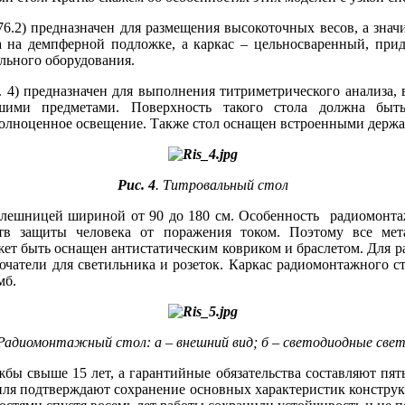
76.2) предназначен для размещения высокоточных весов, а знач
та на демпферной подложке, а каркас – цельносваренный, при
льного оборудования.
. 4) предназначен для выполнения титриметрического анализа, 
ими предметами. Поверхность такого стола должна быть
олноценное освещение. Также стол оснащен встроенными держа
Рис. 4
. Титровальный стол
толешницей шириной от 90 до 180 см. Особенность радиомонт
дств защиты человека от поражения током. Поэтому все м
жет быть оснащен антистатическим ковриком и браслетом. Для 
лючатели для светильника и розеток. Каркас радиомонтажного с
мб.
 Радиомонтажный стол: а – внешний вид; б – светодиодные све
бы свыше 15 лет, а гарантийные обязательства составляют пять л
ля подтверждают сохранение основных характеристик конструкц