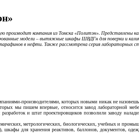
эн»
ую производит компания из Томска «Политэн». Представлены 
зированные модели – вытяжные шкафы ШВДГн для поверки и кали
 парафинов в нефти. Также рассмотрена серия лабораторных ст
­па­ния­ми-производителями, которых новыми никак не назовешь.
оторых мы пишем впервые, относится завод лабораторной меб
ел разработок и штат проектировщиков позволили заводу налад
имических, метрологических, биологических, учебных и промы
), шкафы для хранения реактивов, баллонов, документов, оде