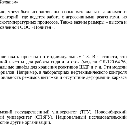
«Политэн»
рию, могут быть использованы разные материалы в зависимости
раторий, где ведется работа с агрессивными реагентами, из
окотемпературных процессов. Также важны размеры – высота и
отовленной ООО «Политэн».
ализовать проекты по индивидуальным ТЗ. В частности, это
й высоты для работы си­дя или стоя (модели СЛ-120.64.76,
стальные шкафы для хранения реактивов ШДР и т. д. Эти модели
ериалов. Например, в лабораториях нефтехимического контроля
абильность режимов вытяжки и отсутствие деформаций каркаса
мский государственный университет (ТГУ), Новосибирский
ный университет (СПбГУ), Национальный исследовательский
огие другие организации.