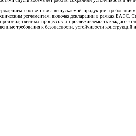
стями спустя восемь лет работы сохранили устойчивость и не 
верждением соответствия выпускаемой продукции требования
ехническим регламентам, включая декларации в рамках ЕАЭС. С
ь производственных процессов и прослеживаемость каждого этап
шенные требования к безопасности, устойчивости конструкций 