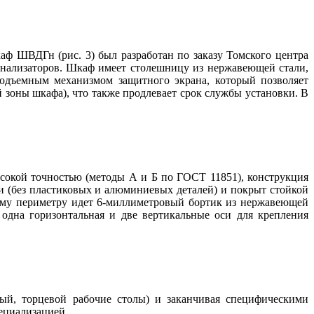
 ШВДГн (рис. 3) был разработан по заказу Томского центра
оанализаторов. Шкаф имеет столешницу из нержавеющей стали,
одъемным механизмом защитного экрана, который позволяет
зо­ны шкафа), что также продлевает срок службы установки. В
окой точностью (методы А и Б по ГОСТ 11851), конструкция
ли (без пластиковых и алюминиевых деталей) и покрыт стойкой
ему периметру идет 6-миллиметровый бортик из нержавеющей
од­на горизонтальная и две вертикальные оси для крепления
ный, торцевой рабочие столы) и заканчивая специфическими
пециализацией.