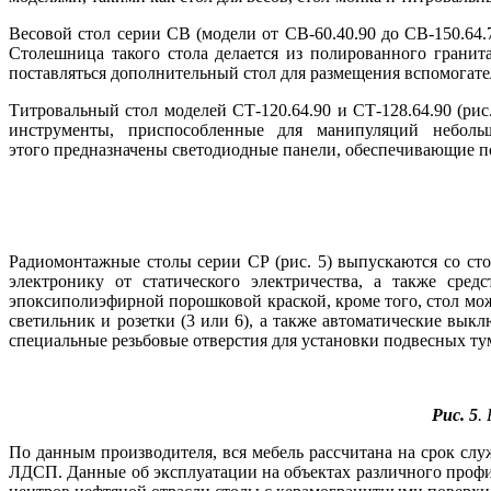
Весовой стол серии СВ (модели от СВ-60.40.90 до СВ-150.64.
Столешница такого стола делается из полированного грани
поставляться дополнительный стол для размещения вспомогате
Титровальный стол моделей СТ-120.64.90 и СТ-128.64.90 (рис
инструменты, приспособленные для манипуляций небольш
этого предназначены светодиодные панели, обеспечивающие п
Радиомонтажные столы серии СР (рис. 5) выпускаются со с
электронику от статического электричества, а также сре
эпоксиполиэфирной порошковой краской, кроме то­го, стол мо
светильник и розетки (3 или 6), а также автоматические вык
специальные резьбовые отверстия для установки подвесных ту
Рис. 5
.
По данным производителя, вся мебель рассчитана на срок служ
ЛДСП. Данные об эксплуатации на объектах различного профи