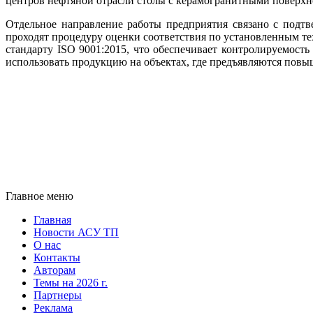
центров нефтяной отрасли столы с керамогранитными поверхно
Отдельное направление работы предприятия связано с подт
проходят процедуру оценки соответствия по установленным т
стандарту ISO 9001:2015, что обеспечивает контролируемост
использовать продукцию на объектах, где предъявляются повы
Главное меню
Главная
Новости АСУ ТП
О нас
Контакты
Авторам
Темы на 2026 г.
Партнеры
Реклама