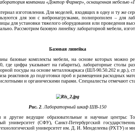
Лаборатория компании «Доктор Фармер», оснащенная мебелью 
ериал изготовления. Для моделей, входящих в одну и ту же се
льзуются для зон с вибронагрузками, полипропилен – для лабо
ицы для установки тяжелого оборудования или проведения выс
ально. Рассмотрим базовую линейку лабораторной мебели, изг
Базовая линейка
таны базовые комплекты мебели, на основе которых можно ре
де цифра указывает на габариты), лабораторные столы разно
торной посуды на основе металлокаркаса (ШЛ-90.50.202 и др.), 
ализа реактивов до подготовки проб и размещения расходных мат
кислотными и органическими парами. Специалисты отмечают ст
Рис. 2
. Лабораторный шкаф ШВ-150
 и другие ведущие образовательные и научные центры: То
ый университет (СФУ), Санкт-Петербургский государствен
ехнологический университет им. Д. И. Менделеева (РХТУ) и мн