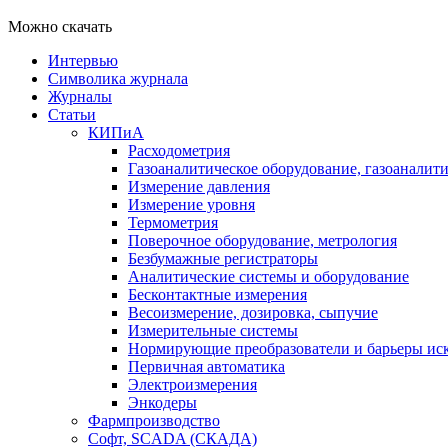
Можно скачать
Интервью
Символика журнала
Журналы
Статьи
КИПиА
Расходометрия
Газоаналитическое оборудование, газоаналит
Измерение давления
Измерение уровня
Термометрия
Поверочное оборудование, метрология
Безбумажные регистраторы
Аналитические системы и оборудование
Бесконтактные измерения
Весоизмерение, дозировка, сыпучие
Измерительные системы
Нормирующие преобразователи и барьеры ис
Первичная автоматика
Электроизмерения
Энкодеры
Фармпроизводство
Софт, SCADA (СКАДА)