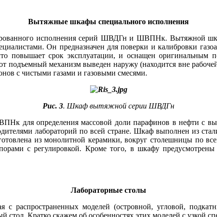
Вытяжные шкафы специального исполнения
ированного исполнения серий ­ШВДГн и ШВПНк. Вытяжной шкаф
пециалистами. Он предназначен для поверки и калибровки газ
что повышает срок эксплуатации, и оснащен оригинальным п
от подъемный механизм выведен наружу (находится вне рабочей 
онов с чистыми газами и газовыми смесями.
Рис. 3
. Шкаф вытяжной серии ШВДГн
ПНк для определения массовой до­ли парафинов в нефти с выс
оводителями лабораторий по всей стране. Шкаф выполнен из ста
готовлена из монолитной керамики, вокруг столешницы по вс
порами с регулировкой. Кроме то­го, в шкафу предусмотрены 
Лабораторные столы
я с распространенных моделей (островной, угловой, подкат
ый стол. Кратко скажем об особенностях этих моделей с узкой с