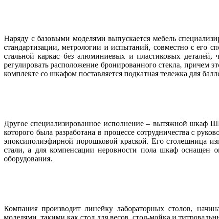
Наряду с базовыми моделями выпускается мебель специализ
стандартизации, метрологии и испытаний, совместно с его с
стальной каркас без алюминиевых и пластиковых деталей, 
регулировать расположение бронированного стекла, причем эт
комплекте со шкафом поставляется подкатная тележка для балл
Другое специализированное исполнение – вытяжной шкаф ШВ
которого бы­ла разработана в процессе сотрудничества с рук
эпоксиполиэфирной порошковой краской. Его столешница из
стали, а для компенсации неровности по­ла шкаф оснащен о
оборудования.
Компания производит линейку лабораторных столов, начина
моделями, такими как стол для весов, стол-мойка и титровальн