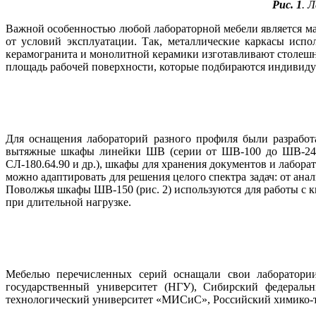
Рис. 1
. 
Важной особенностью любой лабораторной мебели является мат
от условий эксплуатации. Так, металлические каркасы испо
керамогранита и монолитной керамики изготавливают столешн
площадь рабочей поверхности, которые подбираются индивиду
Для оснащения лабораторий разного профиля бы­ли разрабо
вытяжные шкафы линейки ШВ (серии от ШВ-100 до ШВ-240, г
СЛ-180.64.90 и др.), шкафы для хранения документов и лабора
можно адаптировать для решения целого спектра задач: от ан
Поволжья шкафы ШВ-150 (рис. 2) используются для работы с 
при длительной нагрузке.
Мебелью перечисленных серий оснащали свои лаборатории
государственный университет (НГУ), Сибирский федеральн
технологический университет «­МИСиС», Российский химико-т