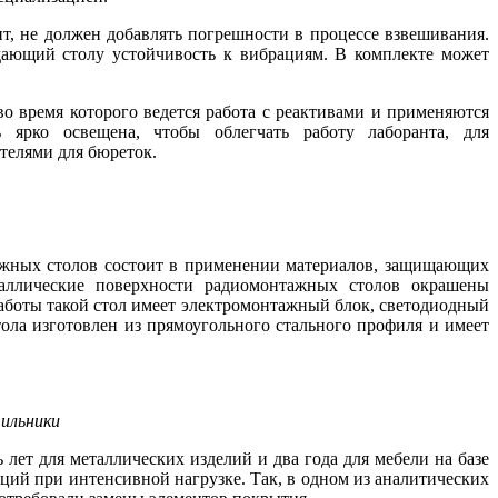
ит, не должен добавлять погрешности в процессе взвешивания.
дающий столу устойчивость к вибрациям. В комплекте может
во время которого ведется работа с реактивами и применяются
 ярко освещена, чтобы облегчать работу лаборанта, для
телями для бюреток.
ажных столов состоит в применении материалов, защищающих
еталлические поверхности радиомонтажных столов окрашены
работы такой стол имеет электромонтажный блок, светодиодный
тола изготовлен из прямоугольного стального профиля и имеет
тильники
ет для металлических изделий и два го­да для мебели на ба­зе
ий при интенсивной нагрузке. Так, в одном из аналитических