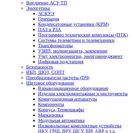
Внедрение АСУ ТП
Энергетика
АСКУЭ
Генерация
Конденсаторные установки (КРМ)
ПАЗ и РЗА
Программно технические комплексы (ПТК)
Системы телеметрии и телемеханики
Трансформаторы
УЗИП, молниезащита, заземление
Учет электроэнергии, энергоменеджмент
Цифровая подстанция
Безопасность
ИБП, ШОТ, СОПТ
Преобразователи частоты (ПЧ)
Щитовое оборудование
Взрывозащищенное оборудование
Изделия электромонтажные и инструменты
Коммутационная аппаратура
Компоненты
Корпуса, Термошкафы
Маркировка
Модульная автоматика
Низковольтные комплектные устройства
НКУ, ГРЩ, ВРУ, ЩСУ, ШР, АВР и т.д.