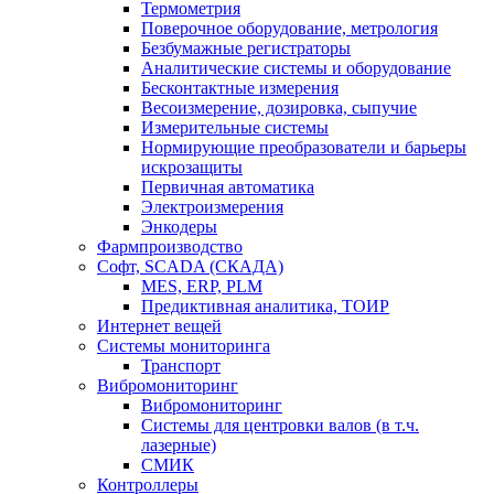
Термометрия
Поверочное оборудование, метрология
Безбумажные регистраторы
Аналитические системы и оборудование
Бесконтактные измерения
Весоизмерение, дозировка, сыпучие
Измерительные системы
Нормирующие преобразователи и барьеры
искрозащиты
Первичная автоматика
Электроизмерения
Энкодеры
Фармпроизводство
Софт, SCADA (СКАДА)
MES, ERP, PLM
Предиктивная аналитика, ТОИР
Интернет вещей
Системы мониторинга
Транспорт
Вибромониторинг
Вибромониторинг
Системы для центровки валов (в т.ч.
лазерные)
СМИК
Контроллеры