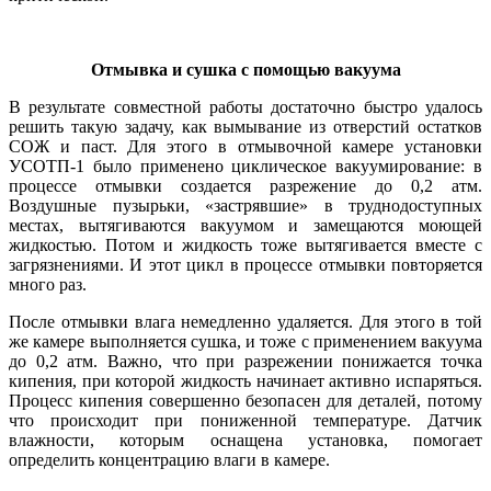
Отмывка и сушка с помощью вакуума
В результате совместной работы достаточно быстро удалось
решить такую задачу, как вымывание из отверстий остатков
СОЖ и паст. Для этого в отмывочной камере установки
УСОТП-1 бы­ло применено циклическое вакуумирование: в
процессе отмывки создается разрежение до 0,2 атм.
Воздушные пузырьки, «застрявшие» в труднодоступных
местах, вытягиваются вакуумом и замещаются моющей
жидкостью. Потом и жидкость то­же вытягивается вместе с
загрязнениями. И этот цикл в процессе отмывки повторяется
много раз.
После отмывки влага немедленно удаляется. Для этого в той
же камере выполняется сушка, и то­же с применением вакуума
до 0,2 атм. Важно, что при разрежении понижается точка
кипения, при которой жидкость начинает активно испаряться.
Процесс кипения совершенно безопасен для деталей, потому
что происходит при пониженной температуре. Датчик
влажности, которым оснащена установка, помогает
определить концентрацию влаги в камере.