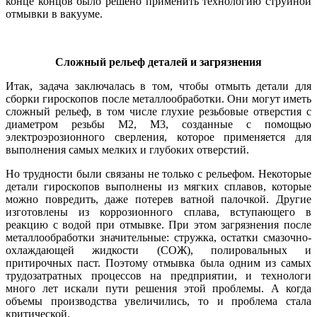
конце концов было решено применить технологию струйной
отмывки в вакууме.
Сложный рельеф деталей и загрязнения
Итак, задача заключалась в том, чтобы отмыть детали для
сборки гироскопов после металлообработки. Они могут иметь
сложный рельеф, в том числе глухие резьбовые отверстия с
диаметром резьбы М2, М3, созданные с помощью
электроэрозионного сверления, которое применяется для
выполнения самых мелких и глубоких отверстий.
Но трудности бы­ли связаны не только с рельефом. Некоторые
детали гироскопов выполнены из мягких сплавов, которые
можно повредить, да­же потерев ватной палочкой. Другие
изготовлены из коррозионного сплава, вступающего в
реакцию с водой при отмывке. При этом загрязнения после
металлообработки значительные: стружка, остатки смазочно-
охлаждающей жидкости (СОЖ), полировальных и
притирочных паст. Поэтому отмывка бы­ла одним из самых
трудозатратных процессов на предприятии, и технологи
много лет искали пу­ти решения этой проблемы. А когда
объемы производства увеличились, то и проблема стала
критической.