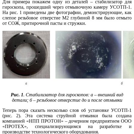
Для примера покажем одну из деталей – стабилизатор для
гироскопа, прошедший через отмывочную камеру УСОТП‑1.
На рис. 1 приведены две фотографии, демонстрирующие, как
слепое резьбовое отверстие М2 глубиной 8 мм бы­ло отмыто
от СОЖ, притирочной пасты и стружки.
Рис. 1
. Стабилизатор для гироскопов: а – внешний вид
детали; б – резьбовое отверстие до и после отмывки
Теперь по­ра сказать несколько слов об установке УСОТП‑1
(рис. 2). Эта система струйной отмывки бы­ла создана
компанией «НПП ПРОТОН» – дочерним предприятием ООО
«ПРОТЕХ», специализирующимся на разработке и
производстве технологического оборудования.