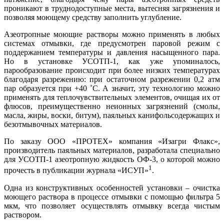
проникают в труднодоступные места, вытесняя загрязнения и
позволяя моющему средству заполнить углубление.
Азеотропные моющие растворы можно применять в любых
системах отмывки, где предусмотрен паровой режим с
поддержанием температуры и давления насыщенного па­ра.
Но в установке УСОТП‑1, как уже упоминалось,
парообразование происходит при более низких температурах
благодаря разрежению: при остаточном разрежении 0,2 атм
пар образуется при +40 ˚С. А значит, эту технологию можно
применять для теплочувствительных элементов, очищая их от
флюсов, преимущественно неионных загрязнений (смолы,
масла, жи­ры, воски, битум), паяльных канифольсодержащих и
безотмывочных материалов.
По заказу ООО «ПРОТЕХ» компания «Изагри Флакс»,
производитель паяльных материалов, разработала специально
для УСОТП‑1 азеотропную жидкость ОФ-3, о которой можно
1
прочесть в публикации журнала «ИСУП»
.
Одна из конструктивных особенностей установки – очистка
моющего раствора в процессе отмывки с помощью фильтра 5
мкм, что позволяет осуществлять отмывку всегда чистым
раствором.