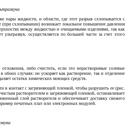
льтразвука
же пары жидкости, и области, где этот разрыв схлопывается с
а­зе (при схлопывании) возникает локальное повышение давления
ерхностях между жидкостью и очищаемыми изделиями, так как
 ультразвук, осуществляется по большей части за счет этого
 отложения, либо счистить, если это нерастворимые солевые
 обоих случаях: он ускоряет как растворение, так и отделение
удаляет остатки химических моющих средств.
и в контакт с загрязняющей пленкой, чтобы разрушить ее (рис.
у чистым растворителем и загрязняющей пленкой, останавливает
грязненный слой растворителя и обеспечивает доставку свежего
пример печатных плат или электронных модулей.
звука