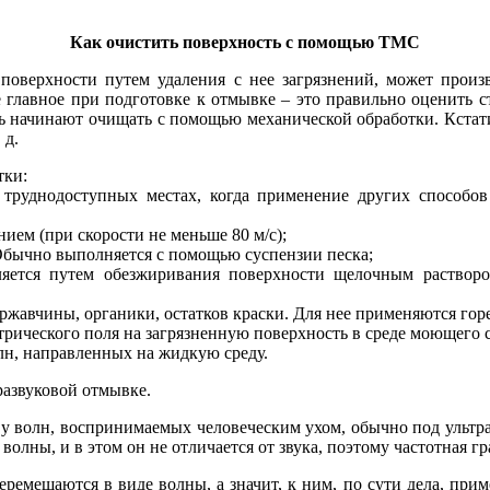
Как очистить поверхность с помощью ТМС
 поверхности путем удаления с нее загрязнений, может произ
главное при подготовке к отмывке – это правильно оценить с
ь начинают очищать с помощью механической обработки. Кстати,
 д.
тки:
 труднодоступных местах, когда применение других способо
ием (при скорости не меньше 80 м/с);
Обычно выполняется с помощью суспензии песка;
ляется путем обезжиривания поверхности щелочным раствор
 ржавчины, органики, остатков краски. Для нее применяются гор
ического по­ля на загрязненную поверхность в среде моющего с
лн, направленных на жидкую среду.
развуковой отмывке.
м у волн, воспринимаемых человеческим ухом, обычно под ультра
волны, и в этом он не отличается от звука, поэтому частотная 
еремещаются в ви­де волны, а значит, к ним, по су­ти де­ла, пр