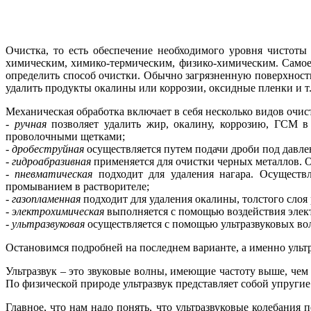
Очистка, то есть обеспечение необходимого уровня чистоты
химическим, химико-термическим, физико-химическим. Самое 
определить способ очистки. Обычно загрязненную поверхност
удалить продукты окалины или коррозии, оксидные пленки и т.
Механическая обработка включает в се­бя несколько видов очис
- ручная
позволяет удалить жир, окалину, коррозию, ГСМ в
проволочными щетками;
- дробеструйная
осуществляется путем подачи дроби под давлен
- гидроабразивная
применяется для очистки черных металлов. 
- пневматическая
подходит для удаления нагара. Осуществ
промыванием в растворителе;
- газопламенная
подходит для удаления окалины, толстого слоя
- электрохимическая
выполняется с помощью воздействия электр
- ультразвуковая
осуществляется с помощью ультразвуковых во
Остановимся подробней на последнем варианте, а именно ульт
Ультразвук – это звуковые волны, имеющие частоту вы­ше, че
По физической природе ультразвук представляет собой упругие 
Главное, что нам надо понять, что ультразвуковые колебания п