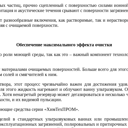
ых частиц, прочно сцепленный с поверхностью силами ионной 
итация и акустические течения срывают с поверхности загрязне
т разнообразные включения, как растворимые, так и нераствори
ляя с очищаемой поверхности.
Обеспечение максимального
эффекта очистки
ь о ро­ли моющей среды, так как это – важный компонент технол
 материалами очищаемых поверхностей. Больше всего для этог
 солей и смягчителей к ним.
вора, этот процесс чрезвычайно важен для достижения удовл
я этого жидкость нагревают и облучают ванну ультразвуком. О
). Хотя ненагретый резервуар может дегазироваться и несколько 
ости, и их видимой пульсации.
моющие средства серии «ХимТехПРОМ».
лий в стандартных ультразвуковых ваннах или промышленн
эксплуатационных загрязнений, полировальных и притирочных па