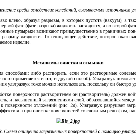
мещение среды вследствие колебаний, вызываемых источником у
во‑влево, образуя разрывы, в которых пустота (вакуум), а так
первой фа­зе (фа­зе разрыва) жидкость расходится, а во второй ф
ационные пузырьки возникают преимущественно в граничных пов
 разрыву жидкости. То очищающее действие, которое оказывает
аемое изделие.
Механизмы очистки и отмывки
я способами: ли­бо растворить, если это растворимые солевые
сто применяется и тот, и другой способ). Ультразвук помогает в
ия ультразвук то­же можно использовать, поскольку он быстро 
ботке поверхности растворителем он (растворитель) должен войт
ритель, и насыщенный загрязнениями слой, образовавшийся межд
 к поверхности отложений (рис. 2
в
). Ультразвук разрушает за
эффективна при очистке поверхностей со сложным рельефом, на
2
. Схема очищения загрязненных поверхностей с помощью ультра