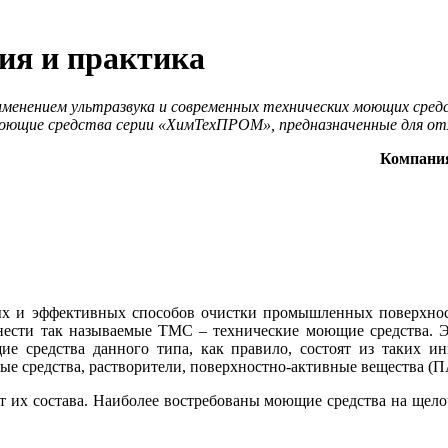
рия и практика
енением ультразвука и современных технических моющих средст
оющие средства серии «ХимТехПРОМ», предназначенные для отмы
Компания
ых и эффективных способов очистки промышленных поверхнос
нести так называемые ТМС – технические моющие средства. 
 средства данного ти­па, как правило, состоят из таких и
е средства, растворители, поверхностно-активные вещества (ПА
 их состава. Наиболее востребованы моющие средства на щелоч