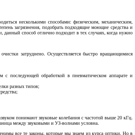
водиться несколькими способами: физическим, механическим,
тепень загрязнения, подобрать подходящие моющие средства и
 данный способ отлично подходит в тех случаях, когда нужно
в очистки затруднено. Осуществляется быстро вращающимися
ом с последующей обработкой в пневматическом аппарате и
елки разных типов;
редства;
звуком понимают звуковые колебания с частотой вы­ше 20 кГц.
граница между звуковыми и УЗ-волнами условна.
именимы все те законы, которые мы знаем из курса оптики. Но в