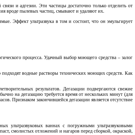
связи и адгезии. Эти частицы достаточно только отделить от
ния вроде пылевых частиц, смывают и удаляют их.
мые. Эффект ультразвука в том и состоит, что он эмульгирует
огического процесса. Удачный выбор моющего средства – залог
о подходят водные растворы технических моющих средств. Как
етворительных результатов. Дегазации подвергаются свежие
бычно на дегазацию требуется время от нескольких минут (для
часов. Признаком закончившейся дегазации является отсутствие
ых ультразвуковых ваннах с погружными ультразвуковыми
ст, смолистых отложений и нагаров перед сборкой, окраской,