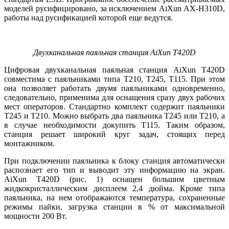
моделей русифицировано, за исключением AiXun AX-H310D,
работы над русификацией которой еще ведутся.
Двухканальная паяльная станция AiXun T420D
Цифровая двухканальная паяльная станция AiXun T420D
совместима с паяльниками ти­па T210, T245, T115. При этом
она позволяет работать двумя паяльниками одновременно,
следовательно, применима для оснащения сразу двух рабочих
мест операторов. Стандартно комплект содержит паяльники
T245 и T210. Можно выбрать два паяльника T245 или T210, а
в случае необходимости докупить T115. Таким образом,
станция решает широкий круг задач, стоящих перед
монтажником.
При подключении паяльника к блоку станция автоматически
распознает его тип и выводит эту информацию на экран.
AiXun T420D (рис. 1) оснащен большим цветным
жидкокристаллическим дисплеем 2,4 дюйма. Кроме ти­па
паяльника, на нем отображаются температура, сохраненные
режимы пайки, загрузка станции в % от максимальной
мощности 200 Вт.