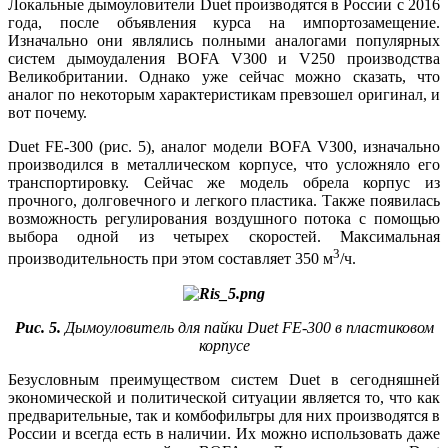
Локальные дымоуловители Duet производятся в России с 2016
го­да, после объявления курса на импортозамещение.
Изначально они являлись полными аналогами популярных
систем дымоудаления BOFA V300 и V250 производства
Великобритании. Однако уже сейчас можно сказать, что
аналог по некоторым характеристикам превзошел оригинал, и
вот почему.
Duet FE-300 (рис. 5), аналог модели BOFA V300, изначально
производился в металлическом корпусе, что усложняло его
транспортировку. Сейчас же модель обрела корпус из
прочного, долговечного и легкого пластика. Также появилась
возможность регулирования воздушного потока с помощью
выбора одной из четырех скоростей. Максимальная
3
производительность при этом составляет 350 м
/ч.
Рис. 5.
Дымоуловитель для пайки Duet FE-300 в пластиковом
корпусе
Безусловным преимуществом систем Duet в сегодняшней
экономической и политической ситуации является то, что как
предварительные, так и комбофильтры для них производятся в
России и всегда есть в наличии. Их можно использовать да­же