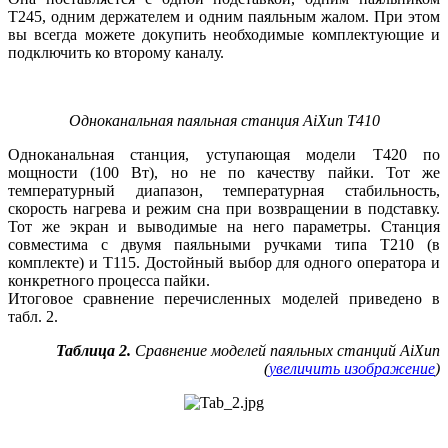
T245, одним держателем и одним паяльным жалом. При этом
вы всегда можете докупить необходимые комплектующие и
подключить ко второму каналу.
Одноканальная паяльная станция AiXun T410
Одноканальная станция, уступающая модели T420 по
мощности (100 Вт), но не по качеству пайки. Тот же
температурный диапазон, температурная стабильность,
скорость нагрева и режим сна при возвращении в подставку.
Тот же экран и выводимые на не­го параметры. Станция
совместима с двумя паяльными ручками ти­па Т210 (в
комплекте) и Т115. Достойный выбор для одного оператора и
конкретного процесса пайки.
Итоговое сравнение перечисленных моделей приведено в
табл. 2.
Таблица 2.
Сравнение моделей паяльных станций AiXun
(
увеличить изображение
)