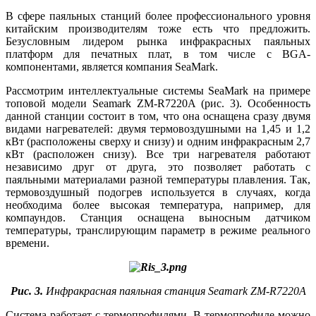
В сфере паяльных станций более профессионального уровня
китайским производителям то­же есть что предложить.
Безусловным лидером рынка инфракрасных паяльных
платформ для печатных плат, в том числе с BGA-
компонентами, является компания SeaMark.
Рассмотрим интеллектуальные системы SeaMark на примере
топовой модели Seamark ZM-R7220A (рис. 3). Особенность
данной станции состоит в том, что она оснащена сразу двумя
видами нагревателей: двумя термовоздушными на 1,45 и 1,2
кВт (расположены сверху и снизу) и одним инфракрасным 2,7
кВт (расположен снизу). Все три нагревателя работают
независимо друг от друга, это позволяет работать с
паяльными материалами разной температуры плавления. Так,
термовоздушный подогрев используется в случаях, когда
необходима более высокая температура, например, для
компаундов. Станция оснащена выносным датчиком
температуры, транслирующим параметр в режиме реального
времени.
Рис. 3.
Инфракрасная паяльная станция Seamark ZM-R7220A
Система работает с термопрофилями. В термопрофиле можно