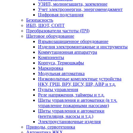
УЗИП, молниезащита, заземление
Учет электроэнергии, энергоменеджмент
Цифровая подстанция
Безопасность
ИБП, ШОТ, СОПТ
Преобразователи частоты (ПЧ)
Щитовое оборудование
Взрывозащищенное оборудование
Изделия электромонтажные и инструменты
Коммутационная аппаратура
Компоненты
Корпуса, Термошкафы
Маркировка
Модульная автоматика
Низковольтные комплектные устройства
НКУ, ГРЩ, ВРУ, ЩСУ, ШР, АВР и т.д.
Пульты управления
Реле напряжения, таймеры и т.д.
Щиты управления и автоматики (в т.ч.
управление пожарными насосами)
Щиты управления и автоматики
(вентиляция, насосы и т.д.)
Электроустановочные изделия
Приводы, сервотехника
Автоматика ЖКХ