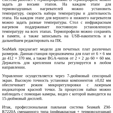
задать до восьми этапов. На каждом этапе для
термовоздушных нагревателей можно установить
температуру, скорость набора температуры и длительность
этапа. На каждом этапе для верхнего и нижнего нагревателя
можно задать разные температуры. Стол с инфракрасным
нагревом поддерживает постоянную установленную
температуру на всех этапах. Термопрофили можно сохранять
в памяти, а также записывать на USB-накопитель и в
дальнейшем редактировать на ПК.
SeaMark предлагает модели для печатных плат различных
размеров. Данная станция предназначена для плат от 6 × 6 мм
до 412 × 370 мм, а также BGA-чипов от 2 × 2 до 60 × 60 мм.
Держатель для крепления платы регулируется в любом
направлении.
Управление осуществляется через 7-дюймовый сенсорный
экран. Высокую точность установки компонентов ±0,02 мм
обеспечивает режим микрорегулировки с лазерным
индикатором красной точки. За процессом пайки можно
наблюдать с помощью камеры, видео с которой выводится на
15-дюймовый дисплей.
Итак, профессиональная паяльная система Seaмark ZM-
R7220A смешанного ти­па (инфракрасная + термовоздушная)