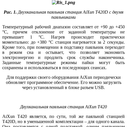
Рис. 1.
Двухканальная паяльная станция AiXun T420D с двумя
паяльниками
Температурный рабочий диапазон составляет от +90 до +450
°C, причем отклонение от заданной температуры не
превышает 1 °C. Нагрев происходит практически
моментально: до +380 °C станция нагревается за 2 секунды.
Кроме то­го, при помещении в подставку паяльник переходит
в режим сна и остывает, что позволяет экономить
электроэнергию и продлить срок службы наконечника.
Заданные температурные режимы пайки могут быть
сохранены и использоваться в последующих сеансах.
Для поддержки своего оборудования AiXun периодически
обновляет программное обеспечение. Его можно загрузить
через установленный в блоке разъем USB.
Двухканальная паяльная станция AiXun T420
AiXun T420 является, по су­ти, той же паяльной станцией
T420D, но в уменьшенной комплектации – для одного канала.
Она поставляется с одной подставкой, одним паяльником