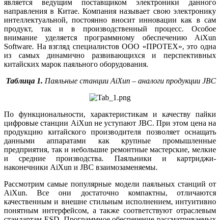
является ведущим поставщиком электроники данного
направления в Китае. Компания называет свою электронику
интеллектуальной, постоянно вносит инновации как в сам
продукт, так и в производственный процесс. Особое
внимание уделяется программному обеспечению AiXun
Software. На взгляд специалистов ООО «ПРОТЕХ», это одна
из самых динамично развивающихся и перспективных
китайских марок паяльного оборудования.
Таблица 1.
Паяльные станции AiXun – аналоги продукции JBC
По функциональности, характеристикам и качеству пайки
цифровые станции AiXun не уступают JBC. При этом це­на на
продукцию китайского производителя позволяет оснащать
данными аппаратами как крупные промышленные
предприятия, так и небольшие ремонтные мастерские, мелкие
и средние производства. Паяльники и картриджи-
наконечники AiXun и JBC взаимозаменяемы.
Рассмотрим самые популярные модели паяльных станций от
AiXun. Все они достаточно компактны, отличаются
качественным и внешне стильным исполнением, интуитивно
понятным интерфейсом, а также соответствуют отраслевым
стандартам ESD. Программное обеспечение рассматриваемых