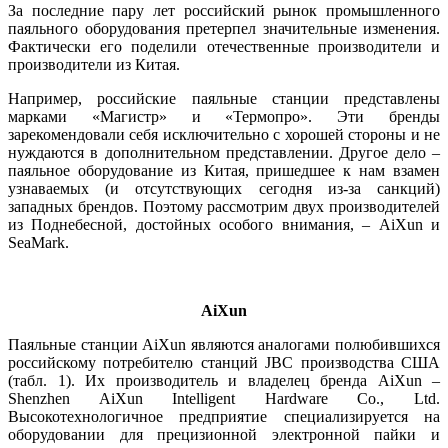
За последние пару лет российский рынок промышленного
паяльного оборудования претерпел значительные изменения.
Фактически его поделили отечественные производители и
производители из Китая.
Например, российские паяльные станции представлены
марками «Магистр» и «Термопро». Эти бренды
зарекомендовали се­бя исключительно с хорошей стороны и не
нуждаются в дополнительном представлении. Другое де­ло –
паяльное оборудование из Китая, пришедшее к нам взамен
узнаваемых (и отсутствующих сегодня из-за санкций)
западных брендов. Поэтому рассмотрим двух производителей
из Поднебесной, достойных особого внимания, – AiXun и
SeaMark.
AiXun
Паяльные станции AiXun являются аналогами полюбившихся
российскому потребителю станций JBC производства США
(табл. 1). Их производитель и владелец бренда AiXun –
Shenzhen AiXun Intelligent Hardware Co., Ltd.
Высокотехнологичное предприятие специализируется на
оборудовании для прецизионной электронной пайки и