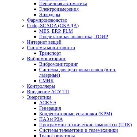
Первичная автоматика
Электроизмерения
Энкодеры
Фармпроизводство
Софт, SCADA (СКАДА)
MES, ERP, PLM
Предиктивная аналитика, ТОИР
Интернет вещей
Системы мониторинга
Транспорт
Вибромониторинг
Вибромониторинг
Системы для центровки валов (в т.ч.
лазерные)
СМИК
Контроллеры
Внедрение АСУ ТП
Энергетика
АСКУЭ
Генерация
Конденсаторные установки (КРМ)
ПАЗ и РЗА
Программно технические комплексы (ПТК)
Системы телеметрии и телемеханики
Трансформаторы