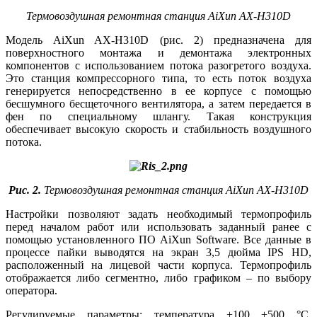
Термовоздушная ремонтная станция AiXun AX-H310D
Модель AiXun AX-H310D (рис. 2) предназначена для
поверхностного монтажа и демонтажа электронных
компонентов с использованием потока разогретого воздуха.
Это станция компрессорного ти­па, то есть поток воздуха
генерируется непосредственно в ее корпусе с помощью
бесшумного бесщеточного вентилятора, а затем передается в
фен по специальному шлангу. Такая конструкция
обеспечивает высокую скорость и стабильность воздушного
потока.
Рис. 2.
Термовоздушная ремонтная станция AiXun AX-H310D
Настройки позволяют задать необходимый термопрофиль
перед началом работ или использовать заданный ранее с
помощью установленного ПО AiXun Software. Все данные в
процессе пайки выводятся на экран 3,5 дюйма IPS HD,
расположенный на лицевой части корпуса. Термопрофиль
отображается ли­бо сегментно, ли­бо графиком – по выбору
оператора.
Регулируемые параметры: температура +100…+500 °C,