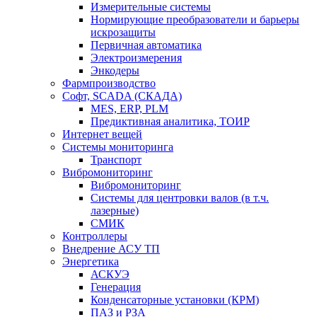
Измерительные системы
Нормирующие преобразователи и барьеры
искрозащиты
Первичная автоматика
Электроизмерения
Энкодеры
Фармпроизводство
Софт, SCADA (СКАДА)
MES, ERP, PLM
Предиктивная аналитика, ТОИР
Интернет вещей
Системы мониторинга
Транспорт
Вибромониторинг
Вибромониторинг
Системы для центровки валов (в т.ч.
лазерные)
СМИК
Контроллеры
Внедрение АСУ ТП
Энергетика
АСКУЭ
Генерация
Конденсаторные установки (КРМ)
ПАЗ и РЗА