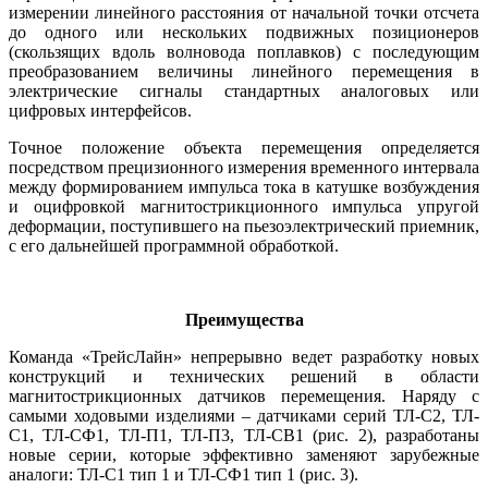
измерении линейного расстояния от начальной точки отсчета
до одного или нескольких подвижных позиционеров
(скользящих вдоль волновода поплавков) с последующим
преобразованием величины линейного перемещения в
электрические сигналы стандартных аналоговых или
цифровых интерфейсов.
Точное положение объекта перемещения определяется
посредством прецизионного измерения временного интервала
между формированием импульса то­ка в катушке возбуждения
и оцифровкой магнитострикционного импульса упругой
деформации, поступившего на пьезоэлектрический приемник,
с его дальнейшей программной обработкой.
Преимущества
Команда «ТрейсЛайн» непрерывно ведет разработку новых
конструкций и технических решений в области
магнитострикционных датчиков перемещения. Наряду с
самыми ходовыми изделиями – датчиками серий ТЛ-С2, ТЛ-
С1, ТЛ-СФ1, ТЛ-П1, ТЛ-П3, ТЛ-СВ1 (рис. 2), разработаны
новые серии, которые эффективно заменяют зарубежные
аналоги: ТЛ-С1 тип 1 и ТЛ-СФ1 тип 1 (рис. 3).