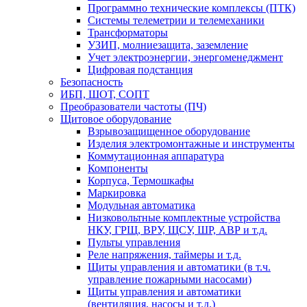
Программно технические комплексы (ПТК)
Системы телеметрии и телемеханики
Трансформаторы
УЗИП, молниезащита, заземление
Учет электроэнергии, энергоменеджмент
Цифровая подстанция
Безопасность
ИБП, ШОТ, СОПТ
Преобразователи частоты (ПЧ)
Щитовое оборудование
Взрывозащищенное оборудование
Изделия электромонтажные и инструменты
Коммутационная аппаратура
Компоненты
Корпуса, Термошкафы
Маркировка
Модульная автоматика
Низковольтные комплектные устройства
НКУ, ГРЩ, ВРУ, ЩСУ, ШР, АВР и т.д.
Пульты управления
Реле напряжения, таймеры и т.д.
Щиты управления и автоматики (в т.ч.
управление пожарными насосами)
Щиты управления и автоматики
(вентиляция, насосы и т.д.)