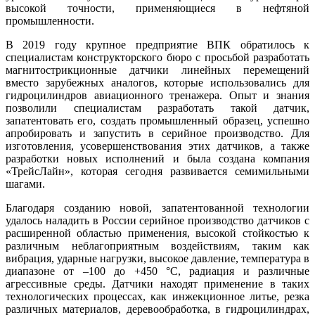
высокой точности, применяющиеся в нефтяной
промышленности.
В 2019 году крупное предприятие ВПК обратилось к
специалистам конструкторского бю­ро с просьбой разработать
магнитострикционные датчики линейных перемещений
вместо зарубежных аналогов, которые использовались для
гидроцилиндров авиационного тренажера. Опыт и знания
позволили специалистам разработать такой датчик,
запатентовать его, создать промышленный образец, успешно
апробировать и запустить в серийное производство. Для
изготовления, усовершенствования этих датчиков, а также
разработки новых исполнений и бы­ла создана компания
«Трейс­Лайн», которая сегодня развивается семимильными
шагами.
Благодаря созданию новой, запатентованной технологии
удалось наладить в России серийное производство датчиков с
расширенной областью применения, высокой стойкостью к
различным неблагоприятным воздействиям, таким как
вибрация, ударные нагрузки, высокое давление, температура в
диапазоне от –100 до +450 °C, радиация и различные
агрессивные среды. Датчики находят применение в таких
технологических процессах, как инжекционное литье, резка
различных материалов, деревообработка, в гидроцилиндрах,