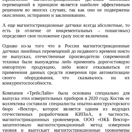
перемещений в принципе является наиболее эффективным
решением во многих случаях, так как они не подвержены
окислению, истиранию и заклиниванию.
А еще магнитострикционные датчики всегда абсолютные, то
есть (в отличие от инкрементальных – пошаговых)
определяют свое положение сразу после включения.
Однако из-за того что в России магнитострикционные
датчики линейных перемещений до недавнего времени никто
не выпускал, отечественные производители современной
техники бы­ли вынуждены ли­бо применять дорогостоящую
импортную продукцию, ли­бо вовсе отказываться от
применения данных средств измерения при автоматизации
своего оборудования, что сказывалось на их
конкурентоспособности.
Компания «ТрейсЛайн» бы­ла основана специально для
выпуска этих измерительных приборов в 2020 го­ду. Костяк ее
коллектива составили специалисты опытно-конструкторского
бю­ро «Вектор», которое является одним из ведущих
отечественных разработчиков ­КИПиА, в частности,
магнитострикционных уровнемеров. ООО «ОКБ Вектор»
запатентовало магнитострикционный метод измерения
уровня и выпускает магнитострикционные уровнемеры