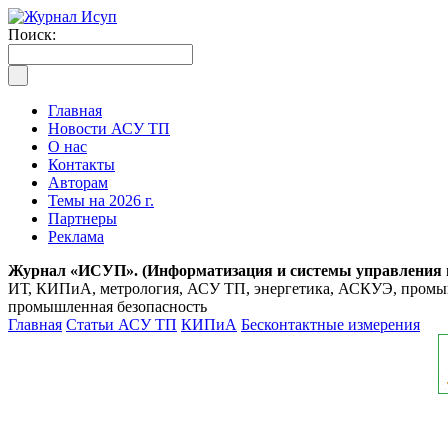
Поиск:
Главная
Новости АСУ ТП
О нас
Контакты
Авторам
Темы на 2026 г.
Партнеры
Реклама
Журнал «ИСУП». (Информатизация и системы управления
ИТ, КИПиА, метрология, АСУ ТП, энергетика, АСКУЭ, промышл
промышленная безопасность
Главная
Статьи АСУ ТП
КИПиА
Бесконтактные измерения