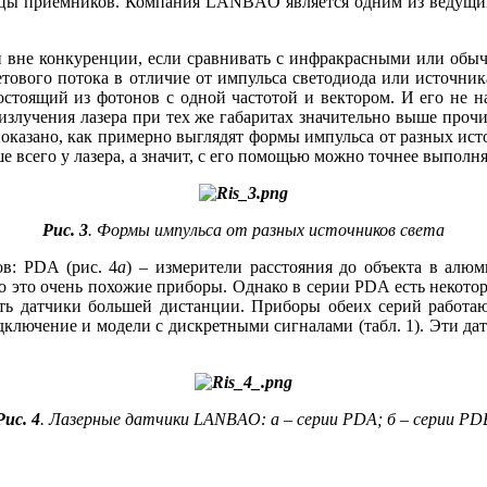
рицы приемников. Компания LANBAO является одним из ведущих
и вне конкуренции, если сравнивать с инфракрасными или обы
ветового потока в отличие от импульса светодиода или источни
остоящий из фотонов с одной частотой и вектором. И его не н
излучения лазера при тех же габаритах значительно вы­ше проч
показано, как примерно выглядят формы импульса от разных ист
 всего у лазера, а значит, с его помощью можно точнее выполня
Рис. 3
. Формы импульса от разных источников света
в: PDA (рис. 4
а
) – измерители расстояния до объекта в алю
о это очень похожие приборы. Однако в серии PDA есть некото
сть датчики большей дистанции. Приборы обеих серий работа
ключение и модели с дискретными сигналами (табл. 1). Эти да
Рис. 4
. Лазерные датчики LANBAO: а – серии PDA; б – серии PD