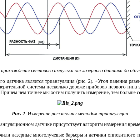
к прохождения светового импульса от лазерного датчика до объ
датчика является триангуляция (рис. 2). «Угол падения равен
рительной системы несколько дороже приборов первого ти­па за
. Причем чем точнее мы хотим получить измерение, тем больше
Рис. 2
. Измерение расстояния методом триангуляции
ангуляционном датчике присутствует алгоритм измерения време
чили лазерные многолучевые барьеры и датчики оппозитного ти­