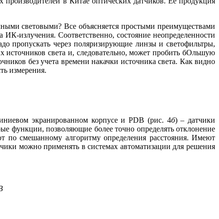
 производителей в Китае оптических датчиков. Ее продукция
чными световыми? Все объясняется простыми преимуществами
ка ИК-излучения. Соответственно, состояние неопределенности
а­до пропускать через поляризирующие линзы и светофильтры,
их источников света и, следовательно, может пробить бОльшую
очников без учета времени накачки источника света. Как видно
ть измерения.
миниевом экранированном корпусе и PDB (рис. 4
б
) – датчики
рые функции, позволяющие более точно определять отклонение
ют по смешанному алгоритму определения расстояния. Имеют
тчики можно применять в системах автоматизации для решения
B