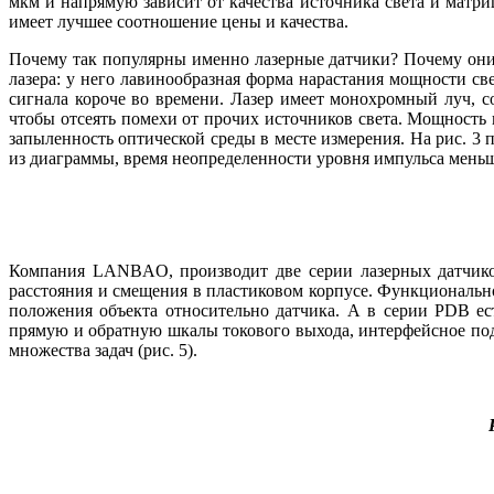
мкм и напрямую зависит от качества источника света и мат
имеет лучшее соотношение це­ны и качества.
Почему так популярны именно лазерные датчики? Почему он
лазера: у не­го лавинообразная форма нарастания мощности с
сигнала короче во времени. Лазер имеет монохромный луч, с
чтобы отсеять помехи от прочих источников света. Мощность 
запыленность оптической среды в месте измерения. На рис. 3 
из диаграммы, время неопределенности уровня импульса меньше
Компания LANBAO, производит две серии лазерных датчико
расстояния и смещения в пластиковом корпусе. Функциональн
положения объекта относительно датчика. А в серии PDB е
прямую и обратную шкалы токового выхода, интерфейсное под
множества задач (рис. 5).