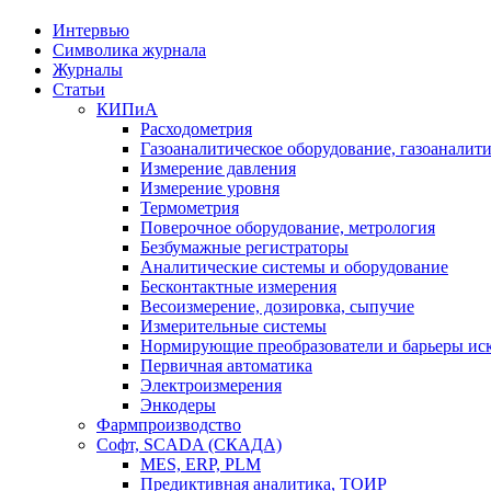
Интервью
Символика журнала
Журналы
Статьи
КИПиА
Расходометрия
Газоаналитическое оборудование, газоаналит
Измерение давления
Измерение уровня
Термометрия
Поверочное оборудование, метрология
Безбумажные регистраторы
Аналитические системы и оборудование
Бесконтактные измерения
Весоизмерение, дозировка, сыпучие
Измерительные системы
Нормирующие преобразователи и барьеры ис
Первичная автоматика
Электроизмерения
Энкодеры
Фармпроизводство
Софт, SCADA (СКАДА)
MES, ERP, PLM
Предиктивная аналитика, ТОИР