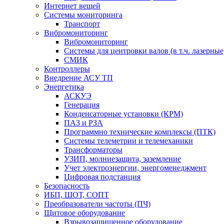
Интернет вещей
Системы мониторинга
Транспорт
Вибромониторинг
Вибромониторинг
Системы для центровки валов (в т.ч. лазерные
СМИК
Контроллеры
Внедрение АСУ ТП
Энергетика
АСКУЭ
Генерация
Конденсаторные установки (КРМ)
ПАЗ и РЗА
Программно технические комплексы (ПТК)
Системы телеметрии и телемеханики
Трансформаторы
УЗИП, молниезащита, заземление
Учет электроэнергии, энергоменеджмент
Цифровая подстанция
Безопасность
ИБП, ШОТ, СОПТ
Преобразователи частоты (ПЧ)
Щитовое оборудование
Взрывозащищенное оборудование