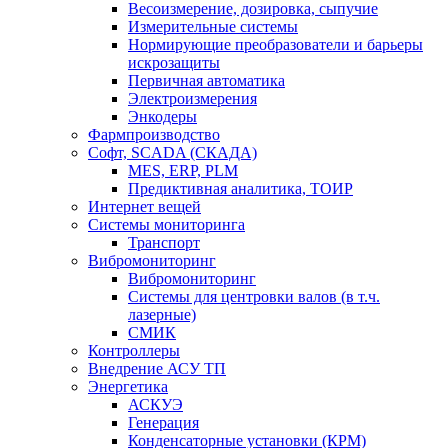
Весоизмерение, дозировка, сыпучие
Измерительные системы
Нормирующие преобразователи и барьеры
искрозащиты
Первичная автоматика
Электроизмерения
Энкодеры
Фармпроизводство
Софт, SCADA (СКАДА)
MES, ERP, PLM
Предиктивная аналитика, ТОИР
Интернет вещей
Системы мониторинга
Транспорт
Вибромониторинг
Вибромониторинг
Системы для центровки валов (в т.ч.
лазерные)
СМИК
Контроллеры
Внедрение АСУ ТП
Энергетика
АСКУЭ
Генерация
Конденсаторные установки (КРМ)