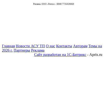
Реклама. ООО «Ратеос» ИНН 7735028069
Главная
Новости АСУ ТП
О нас
Контакты
Авторам
Темы на
2026 г.
Партнеры
Реклама
Сайт разработан на 1С-Битрикс
- Aprix.ru