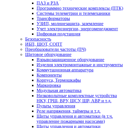
ПАЗ и РЗА
Программно технические комплексы (ПТК)
Системы телеметрии и телемеханики
Трансформаторы
УЗИП, молниезащита, заземление
Учет электроэнергии, энергоменеджмент
Цифровая подстанция
Безопасность
ИБП, ШОТ, СОПТ
Преобразователи частоты (ПЧ)
Щитовое оборудование
Взрывозащищенное оборудование
Изделия электромонтажные и инструменты
Коммутационная аппаратура
Компоненты
Корпуса, Термошкафы
Маркировка
Модульная автоматика
Низковольтные комплектные устройства
НКУ, ГРЩ, ВРУ, ЩСУ, ШР, АВР и т.д.
Пульты управления
Реле напряжения, таймеры и т.д.
Щиты управления и автоматики (в т.ч.
управление пожарными насосами)
Щиты управления и автоматики