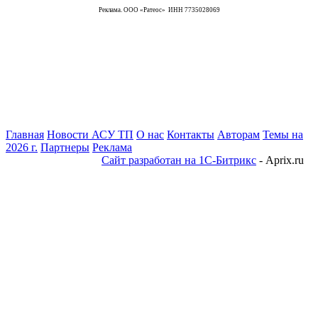
Реклама. ООО «Ратеос» ИНН 7735028069
Главная
Новости АСУ ТП
О нас
Контакты
Авторам
Темы на
2026 г.
Партнеры
Реклама
Сайт разработан на 1С-Битрикс
- Aprix.ru