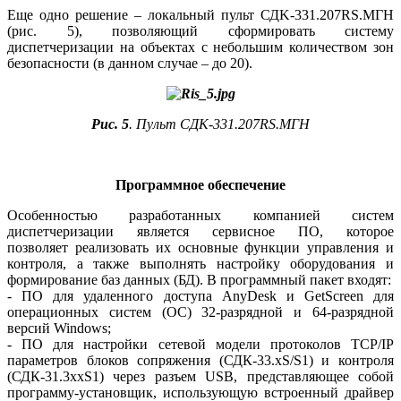
Еще одно решение – локальный пульт СДK‑331.207RS.МГН
(рис. 5), позволяющий сформировать систему
диспетчеризации на объектах с небольшим количеством зон
безопасности (в данном случае – до 20).
Рис. 5
. Пульт СДК‑331.207RS.МГН
Программное обеспечение
Особенностью разработанных компанией систем
диспетчеризации является сервисное ПО, которое
позволяет реализовать их основные функции управления и
контроля, а также выполнять настройку оборудования и
формирование баз данных (БД). В программный пакет входят:
- ПО для удаленного доступа AnyDesk и GetScreen для
операционных систем (ОС) 32‑разрядной и 64‑разрядной
версий Windows;
- ПО для настройки сетевой модели протоколов TCP/IP
параметров блоков сопряжения (СДК‑33.xS/S1) и контроля
(СДК‑31.3xxS1) через разъем USB, представляющее собой
программу-установщик, использующую встроенный драйвер