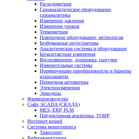
Расходометрия
Газоаналитическое оборудование,
газоаналитика
Измерение давления
Измерение уровня
Термометрия
Поверочное оборудование, метрология
Безбумажные регистраторы
Аналитические системы и оборудование
Бесконтактные измерения
Весоизмерение, дозировка, сыпучие
Измерительные системы
Нормирующие преобразователи и барьеры
искрозащиты
Первичная автоматика
Электроизмерения
Энкодеры
Фармпроизводство
Софт, SCADA (СКАДА)
MES, ERP, PLM
Предиктивная аналитика, ТОИР
Интернет вещей
Системы мониторинга
Транспорт
Вибромониторинг