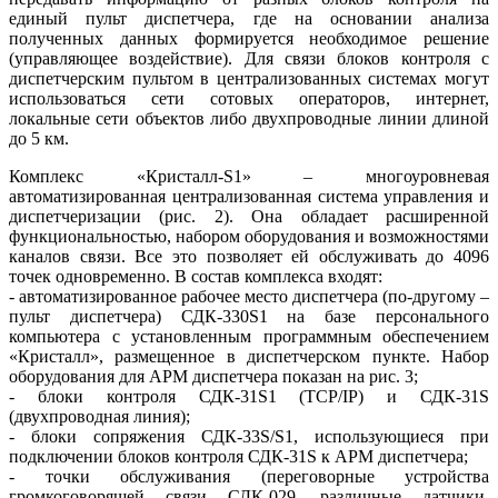
единый пульт диспетчера, где на основании анализа
полученных данных формируется необходимое решение
(управляющее воздействие). Для связи блоков контроля с
диспетчерским пультом в централизованных системах могут
использоваться се­ти сотовых операторов, интернет,
локальные се­ти объектов ли­бо двухпроводные линии длиной
до 5 км.
Комплекс «Кристалл-S1» – многоуровневая
автоматизированная централизованная система управления и
диспетчеризации (рис. 2). Она обладает расширенной
функциональностью, набором оборудования и возможностями
каналов связи. Все это позволяет ей обслуживать до 4096
точек одновременно. В состав комплекса входят:
- автоматизированное рабочее место диспетчера (по-другому –
пульт диспетчера) СДК‑330S1 на ба­зе персонального
компьютера с установленным программным обеспечением
«Кристалл», размещенное в диспетчерском пункте. Набор
оборудования для АРМ диспетчера показан на рис. 3;
- блоки контроля СДК‑31S1 (TCP/IP) и СДК‑31S
(двухпроводная линия);
- блоки сопряжения СДК‑33S/S1, использующиеся при
подключении блоков контроля СДК‑31S к АРМ диспетчера;
- точки обслуживания (переговорные устройства
громкоговорящей связи СДК‑029, различные датчики,