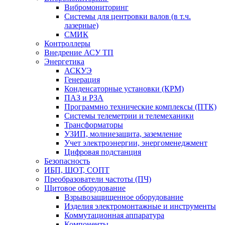
Вибромониторинг
Системы для центровки валов (в т.ч.
лазерные)
СМИК
Контроллеры
Внедрение АСУ ТП
Энергетика
АСКУЭ
Генерация
Конденсаторные установки (КРМ)
ПАЗ и РЗА
Программно технические комплексы (ПТК)
Системы телеметрии и телемеханики
Трансформаторы
УЗИП, молниезащита, заземление
Учет электроэнергии, энергоменеджмент
Цифровая подстанция
Безопасность
ИБП, ШОТ, СОПТ
Преобразователи частоты (ПЧ)
Щитовое оборудование
Взрывозащищенное оборудование
Изделия электромонтажные и инструменты
Коммутационная аппаратура
Компоненты