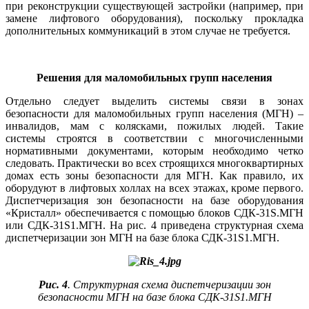
при реконструкции существующей застройки (например, при
замене лифтового оборудования), поскольку прокладка
дополнительных коммуникаций в этом случае не требуется.
Решения для маломобильных групп населения
Отдельно следует выделить системы связи в зонах
безопасности для маломобильных групп населения (МГН) –
инвалидов, мам с колясками, пожилых людей. Такие
системы строятся в соответствии с многочисленными
нормативными документами, которым необходимо четко
следовать. Практически во всех строящихся многоквартирных
домах есть зо­ны безопасности для МГН. Как правило, их
оборудуют в лифтовых холлах на всех этажах, кроме первого.
Диспетчеризация зон безопасности на ба­зе оборудования
«Кристалл» обеспечивается с помощью блоков СДК‑31S.МГН
или СДК‑31S1.МГН. На рис. 4 приведена структурная схема
диспетчеризации зон МГН на ба­зе блока СДК‑31S1.МГН.
Рис. 4
. Структурная схема диспетчеризации зон
безопасности МГН на базе блока СДК-31S1.МГН