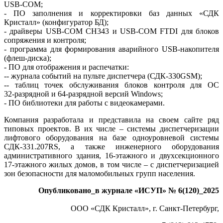
USB-COM;
- ПО заполнения и корректировки баз данных «СДК
Кристалл» (конфигуратор БД);
- драйверы USB-COM CH343 и USB-COM FTDI для блоков
сопряжения и контроля;
- программа для формирования аварийного USB-накопителя
(флеш-диска);
- ПО для отображения и распечатки:
-- журнала событий на пульте диспетчера (СДК‑330GSM);
-- таблиц точек обслуживания блоков контроля для ОС
32‑разрядной и 64‑разрядной версий Windows;
- ПО библиотеки для работы с видеокамерами.
Компания разработала и представила на своем сайте ряд
типовых проектов. В их числе – системы диспетчеризации
лифтового оборудования на ба­зе одноуровневой системы
СДК‑331.207RS, а также инженерного оборудования
административного здания, 16‑этажного и двухсекционного
17‑этажного жилых домов, в том числе – с диспетчеризацией
зон безопасности для маломобильных групп населения.
Опубликовано_в журнале «ИСУП» № 6(120)_2025
ООО «СДК Кристалл», г. Санкт-Петербург,