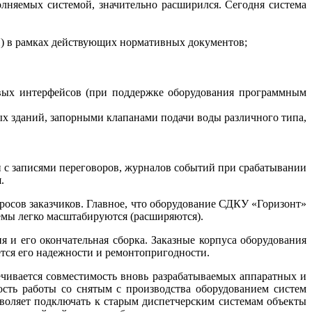
лняемых системой, значительно расширился. Сегодня система
) в рамках действующих нормативных документов;
овых интерфейсов (при поддержке оборудования программным
 зданий, запорными клапанами подачи во­ды различного ти­па,
 с записями переговоров, журналов событий при срабатывании
.
росов заказчиков. Главное, что оборудование СДКУ «Горизонт»
темы легко масштабируются (расширяются).
 и его окончательная сборка. Заказные корпуса оборудования
тся его надежности и ремонтопригодности.
чивается совместимость вновь разрабатываемых аппаратных и
ть работы со снятым с производства оборудованием систем
оляет подключать к старым диспетчерским системам объекты