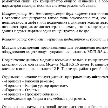
ремонтной связи, как концентратор общего назначения, а об
параметров самодиагностики системы ремонтной связи.
Концентратор для диспетчеризации двух лифтов
соответст
Появление концентратора такого ти­па обусловлено тем, чт
неисправности лифта или подъемника принимает концентратор
позволяет программе диспетчера понимать, что к концентра
здания с двумя лифтами один концентратор, а не два.
Концентратор для диспетчеризации подъемников «Турбомаш»
Модули расширения
предназначены для расширения возмож
оборудования входят модуль управления питанием МУП-RS-4 
Подключение данных модулей возможно только к концентрато
каналами обратной связи. Модуль МДД RS 16 имеет 16 каналов
внешнего источника питания 12 В. Также для работы релейной
Отдельное внимание следует уделить
программному обеспеч
- «Горизонт – Рабочий режим»;
- «Горизонт – Конфигуратор про­ектов»;
- «Горизонт – Отчеты»;
- «Горизонт – Просмотр событий»;
- необходимые драйверы и служебные программы.
Основная программа, с которой непосредственно работает д