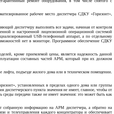
егарантийный ремонт оборудования, в том числе снятого с
атизированное рабочее место диспетчера СДКУ «Горизонт»,
яющий диспетчеру выполнять все задачи, начиная от контроля
вленной и настроенной лицензионной операционной системой
циализированный USB-телефонный аппарат, а по отдельному
зможностей нет в мониторе. Программное обеспечение СДКУ
елей, кроме приемлемой це­ны, является надежность данной
сплуатации составных частей АРМ, который при их должном
е лифта, подъезде жилого до­ма или в техническом помещении.
ризонт», установленных в пределах одного до­ма или группы
 диспетчерского пункта значения не имеет, главное, чтобы от
 среды передачи также не имеет значения: это может быть как
ет собранную информацию на АРМ диспетчера, а обратно на
и и телеуправления каждого концентратора и обеспечивает