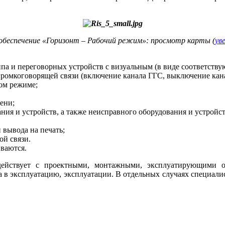
обеспечение «Горизонт – Рабочий режим»: просмотр карты (
ув
ипа и переговорных устройств с визуальным (в ви­де соответств
громкоговорящей связи (включение канала ГГС, выключение кана
ом режиме;
ени;
ания и устройств, а также неисправного оборудования и устрой
 вывода на печать;
ой связи.
ваются.
йствует с проектными, монтажными, эксплуатирующими о
да в эксплуатацию, эксплуатации. В отдельных случаях специал