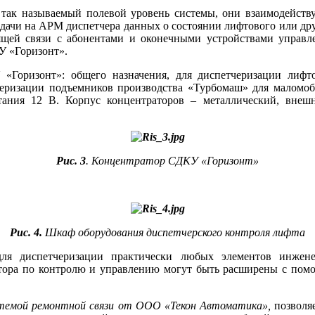
так называемый полевой уровень системы, они взаимодейст
дачи на АРМ диспетчера данных о состоянии лифтового или дру
ящей связи с абонентами и оконечными устройствами управл
У «Горизонт».
 «Горизонт»: общего назначения, для диспетчеризации лиф
тчеризации подъемников производства «Турбомаш» для маломоб
тания 12 В. Корпус концентраторов – металлический, внеш
Рис. 3
. Концентратор СДКУ «Горизонт»
Рис. 4.
Шкаф оборудования диспетчерского контроля лифта
ля диспетчеризации практически любых элементов инженер
атора по контролю и управлению могут быть расширены с пом
стемой ремонтной связи от ООО «Текон Автоматика»,
позволяе