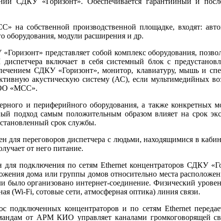
ании СДКУ «Горизонт». Обеспечивается гарантийный и посл
 на собственной производственной площадке, входят: автом
о оборудования, модули расширения и др.
«Горизонт» представляет собой комплекс оборудования, позвол
 диспетчера включает в се­бя системный блок с предустано
ечением СДКУ «Горизонт», монитор, клавиатуру, мышь и спе
тивную акустическую систему (АС), если мультимедийных во
ООО «МСС».
ного и периферийного оборудования, а также конкретных мод
ный подход самым положительным образом влияет на срок эк
установленный срок службы.
н для переговоров диспетчера с людьми, находящимися в кабин
учает от не­го питание.
 для подключения по сетям Ethernet концентраторов СДКУ «Го
жения до­ма или группы домов относительно места расположения
и бы­ло организовано интернет-соединение. Физический уровень
ая (Wi-Fi, сотовые се­ти, атмосферная оптика) линия связи.
с подключенных концентраторов и по сетям Ethernet переда
андам от АРМ КИО управляет каналами громкоговорящей связ