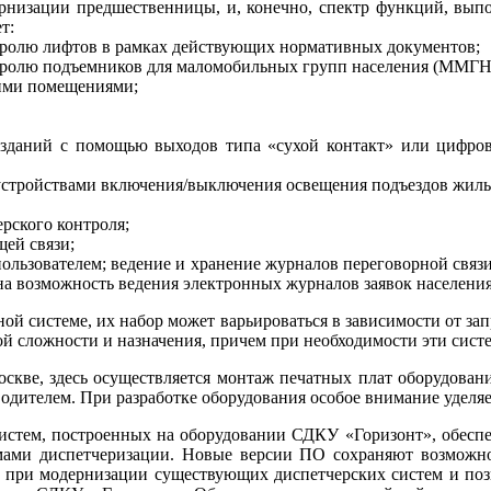
ернизации предшественницы, и, конечно, спектр функций, выпо
т:
нтролю лифтов в рамках действующих нормативных документов;
онтролю подъемников для маломобильных групп населения (ММГН
чими помещениями;
я зданий с помощью выходов ти­па «сухой контакт» или цифр
устройствами включения/выключения освещения подъездов жилых
рского контроля;
щей связи;
ользователем; ведение и хранение журналов переговорной связи
а возможность ведения электронных журналов заявок населения
ой системе, их набор может варьироваться в зависимости от зап
ной сложности и назначения, причем при необходимости эти сис
кве, здесь осуществляется монтаж печатных плат оборудования
дителем. При разработке оборудования особое внимание уделяе
систем, построенных на оборудовании СДКУ «Горизонт», обеспе
ами диспетчеризации. Новые версии ПО сохраняют возможнос
 при модернизации существующих диспетчерских систем и позв