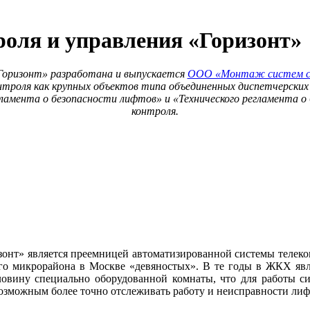
роля и управления «Горизонт»
«Горизонт» разработана и выпускается
ООО «Монтаж систем с
нтроля как крупных объектов типа объединенных диспетчерски
амента о безопасности лифтов» и «Технического регламента о 
контроля.
зонт» является преемницей автоматизированной системы телеко
о микрорайона в Москве «девяностых». В те го­ды в ЖКХ являл
ловину специально оборудованной комнаты, что для работы си
возможным более точно отслеживать работу и неисправности лиф