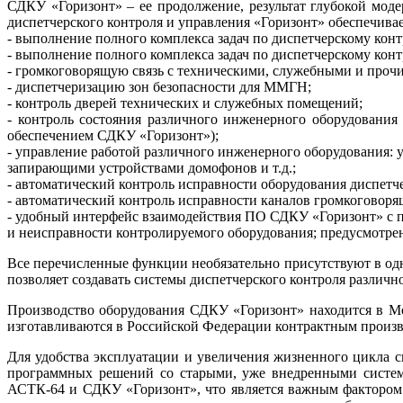
СДКУ «Горизонт» – ее продолжение, результат глубокой мод
диспетчерского контроля и управления «Горизонт» обеспечивае
- выполнение полного комплекса задач по диспетчерскому ко
- выполнение полного комплекса задач по диспетчерскому к
- громкоговорящую связь с техническими, служебными и про
- диспетчеризацию зон безопасности для ММГН;
- контроль дверей технических и служебных помещений;
- контроль состояния различного инженерного оборудовани
обеспечением СДКУ «Горизонт»);
- управление работой различного инженерного оборудования: 
запирающими устройствами домофонов и т.д.;
- автоматический контроль исправности оборудования диспетче
- автоматический контроль исправности каналов громкоговоря
- удобный интерфейс взаимодействия ПО СДКУ «Горизонт» с п
и неисправности контролируемого оборудования; предусмотрен
Все перечисленные функции необязательно присутствуют в одн
позволяет создавать системы диспетчерского контроля различ
Производство оборудования СДКУ «Горизонт» находится в Мос
изготавливаются в Российской Федерации контрактным произво
Для удобства эксплуатации и увеличения жизненного цикла 
программных решений со старыми, уже внедренными систем
АСТК-64 и СДКУ «Горизонт», что является важным фактором