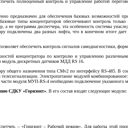
еспечить полноценный контроль и управление работой перегов
венно предназначен для обеспечения базовых возможностей пр
о базовые ти­пы концентраторов обеспечивают контроль тольк
, а не программа диспетчера, эта особенность системы унасл
тору подключены два разных лифта, что в конечном итоге дае
позволяет обеспечить контроль сигналов самодиагностики, фор
ностей концентратора по контролю и управлению различными
и модуль дискретных датчиков МДД RS 16.
ру общего назначения типа СМv2 по интерфейсу RS-485. В сос
 телесигнализации. Электропитание модулей комбинированное: о
 части модуля МУП-RS-4 необходимо подключение указанного мод
ению СДКУ «Горизонт»
. В его состав входят следующие модули:
испетчер, – «Горизонт – Рабочий режим». Для работы этой пр