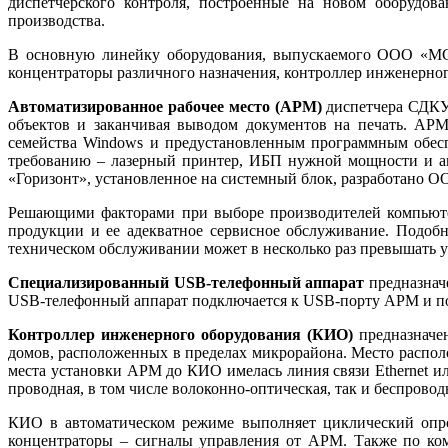
диспетчерского контроля, построенные на новом оборудов
производства.
В основную линейку оборудования, выпускаемого ООО «МСС»
концентраторы различного назначения, контроллер инженерног
Автоматизированное рабочее место (АРМ)
диспетчера СДКУ 
объектов и заканчивая выводом документов на печать. АРМ
семейства Windows и предустановленным программным обесп
требованию – лазерный принтер, ИБП нужной мощности и ак
«Горизонт», установленное на системный блок, разработано 
Решающими факторами при выборе производителей компьютер
продукции и ее адекватное сервисное обслуживание. Подоб
техническом обслуживании может в несколько раз превышать 
Специализированный USB-телефонный аппарат
предназначе
USB-телефонный аппарат подключается к USB-порту АРМ и пол
Контроллер инженерного оборудования (КИО)
предназначен
домов, расположенных в пределах микрорайона. Место располо
места установки АРМ до КИО имелась линия связи Ethernet ил
проводная, в том числе волоконно-оптическая, так и беспроводн
КИО в автоматическом режиме выполняет циклический опро
концентраторы – сигналы управления от АРМ. Также по ком