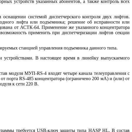
орных устройств указанных абонентов, а также контроль всех
и оснащении системой диспетчерского контроля двух лифтов.
о одного лифта или подъемника; решение об исправности или
едована от АСТК-64. Применение же указанного концентратора
т возможность применить при диспетчеризации лифтов секции
мируемых станцией управления подъемника данного типа.
 устройствами. В настоящее время в линейку выпускаемого
тав модуля МУП-RS-4 входят четыре канала телеуправления с
т порта RS-485 концентратора (ограничено 200 мА) и (или) от
уля к се­ти 220 В.
ограммы требуется USB-ключ защиты ти­па HASP HL. В состав