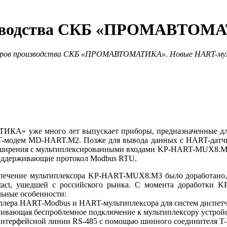
изводства СКБ «ПРОМАВТОМ
иборов производства СКБ «ПРОМАВТОМАТИКА». Новые HART-муль
КА» уже много лет выпускает приборы, предназначенные дл
T-модем MD-HART.М2. Позже для вывода данных с HART-датчи
асширения с мультиплексированными входами KP-HART-MUX8.М3
поддерживающие протокол Modbus RTU.
печение мультиплексора KP-HART-MUX8.М3 бы­ло доработано,
ct, ушедшей с российского рынка. С момента доработки K
льные особенности:
оллера HART-Modbus и HART-мультиплексора для систем диспет
печивающая беспроблемное подключение к мультиплексору устро
интерфейсной линии RS‑485 с помощью шинного соединителя T-