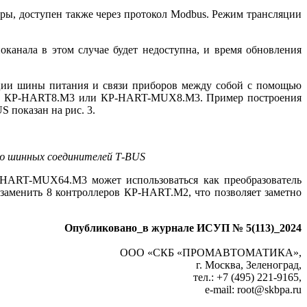
ы, доступен также через протокол Modbus. Режим трансляции
нала в этом случае будет недоступна, и время обновления
ации шины питания и связи приборов между собой с помощью
ьми КР-HART8.М3 или КР-HART-MUX8.M3. Пример построения
 показан на рис. 3.
ю шинных соединителей T‑BUS
HART-MUX64.M3 может использоваться как преобразователь
менить 8 контроллеров КР-HART.М2, что позволяет заметно
Опубликовано_в журнале ИСУП № 5(113)_2024
ООО «СКБ «ПРОМАВТОМАТИКА»,
г. Москва, Зеленоград,
тел.: +7 (495) 221-9165,
e-mail: root@skbpa.ru