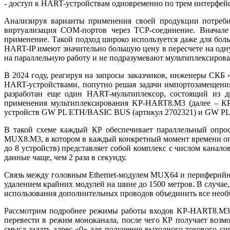
- доступ к HART-устройствам одновременно по трем интерфейс
Анализируя варианты применения своей продукции потребит
виртуализация COM-портов через TCP-соединение. Вначале 
применение. Такой подход широко используется да­же для бол
HART-IP имеют значительно большую це­ну в пересчете на од
на параллельную работу и не подразумевают мультиплексиров
В 2024 году, реагируя на запросы заказчиков, инженеры 
HART-устройствами, попутно решая задачи импортозамещения 
разработан еще один HART-мультиплексор, состоящий из 
применения мультиплексирования KP-HART8.M3 (далее – КР
устройств GW PL ETH/BASIC BUS (артикул 2702321) и GW PL 
В такой схеме каждый КР обеспечивает параллельный опрос
MUX8.М3, в котором в каждый конкретный момент времени оп
до 8 устройств) представляет собой комплекс с числом канал
данные чаще, чем 2 ра­за в секунду.
Связь между головным Ethernet-модулем MUX64 и периферийны
удалением крайних модулей на ши­не до 1500 метров. В случа
использования дополнительных проводов объединить все необ
Рассмотрим подробнее режимы работы входов KP-HART8.M3. 
перевести в режим моноканала, после че­го КР получает воз
смысл задать адрес «0» для получения выходного токового с