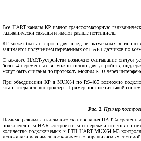
Все HART-каналы КР имеют трансформаторную гальваническую
гальванически связаны и имеют разные потенциалы.
КР может быть настроен для передачи актуальных значений
занимается получением переменных от HART-датчиков по всем
С каждого HART-устройства возможно считывание статуса ус
более 4 переменных возможно только для устройств, поддер
могут быть считаны по протоколу Modbus RTU через интерфей
При объединении КР и MUX64 по RS‑485 возможно подключен
компьютера или контроллера. Пример построения такой системы
Рис. 2
. Пример построе
Помимо режима автономного сканирования HART-переменных 
подключенным HART-устройствам и передачи ответов на них
количество подключаемых к ETH-HART-MUX64.M3 контроллеро
моноканала максимальное количество опрашиваемых системой