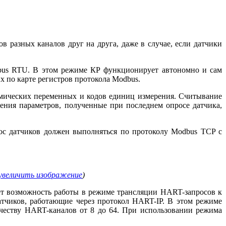
азных каналов друг на друга, да­же в случае, если датчики
bus RTU. В этом режиме КР функционирует автономно и сам
 по карте регистров протокола Modbus.
амических переменных и кодов единиц измерения. Считывание
ения параметров, полученные при последнем опросе датчика,
с датчиков должен выполняться по протоколу Modbus TCP с
увеличить изображение
)
т возможность работы в режиме трансляции HART-запросов к
тчиков, работающие через протокол HART-IP. В этом режиме
честву HART-каналов от 8 до 64. При использовании режима