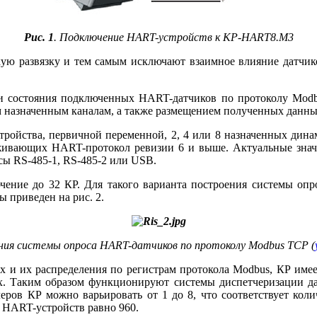
Рис. 1
. Подключение HART-устройств к KP-HART8.M3
 развязку и тем самым исключают взаимное влияние датчиков р
 и состояния подключенных HART-датчиков по протоколу Mod
 назначенным каналам, а также размещением полученных данных
тройства, первичной переменной, 2, 4 или 8 назначенных дин
живающих HART-протокол ревизии 6 и вы­ше. Актуальные знач
сы RS‑485‑1, RS‑485‑2 или USB.
ие до 32 КР. Для такого варианта построения системы опро
 приведен на рис. 2.
ния системы опроса HART-датчиков по протоколу Modbus TCP (
и их распределения по регистрам протокола Modbus, КР имее
. Таким образом функционируют системы диспетчеризации да
в КР можно варьировать от 1 до 8, что соответствует коли
 HART-устройств равно 960.