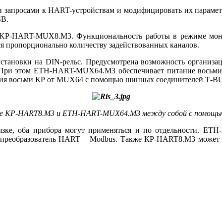
запросами к HART-устройствам и модифицировать их параметр
SB.
P-HART-MUX8.М3. Функциональность работы в режиме монока
ся пропорционально количеству задействованных каналов.
 установки на DIN-рельс. Предусмотрена возможность организ
. При этом ETH-HART-MUX64.M3 обеспечивает питание вос
ания восьми КР от MUX64 с помощью шинных соединителей T‑BUS
ние КР-HART8.М3 и ETH-HART-MUX64.M3 между собой с помощь
, оба прибора могут применяться и по отдельности. ETH-
реобразователь HART – Modbus. Также КР-HART8.М3 может за