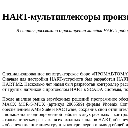
HART-мультиплексоры про
В статье рассказано о расширении линейки HART-пр
Специализированное конструкторское бю­ро «ПРОМАВТОМАТИ
Сначала для настройки HART-устройств был разработан HAR
HART.М2. Несколько лет назад был разработан контроллер р
от группы датчиков с протоколом HART в SCADA-системы, 
После анализа рынка зарубежных решений программное обес
MACX MCR-S‑MUX (артикул 2865599) фирмы Phoenix Conta
обеспечением AMS Suite и PACTware, сохранив свои отличите
- возможность одновременной работы в двух режимах – контр
- гальваническая развязка всех входных каналов HART, обес
- обеспечение питанием группы контроллеров и вывод общей 