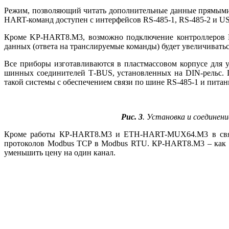
Режим, позволяющий читать дополнительные данные прямыми 
HART-команд доступен с интерфейсов RS‑485‑1, RS‑485‑2 и U
Кроме KP-HART8.M3, возможно подключение контроллеров K
данных (ответа на транслируемые команды) будет увеличивать
Все приборы изготавливаются в пластмассовом корпусе для
шинных соединителей T‑BUS, установленных на DIN-рельс
такой системы c обеспечением связи по ши­не RS‑485‑1 и пит
Рис. 3
. Установка и соедине
Кроме работы КР-HART8.М3 и ETH-HART-MUX64.M3 в связке
протоколов Modbus TCP в Modbus RTU. КР-HART8.М3 – как п
уменьшить це­ну на один канал.