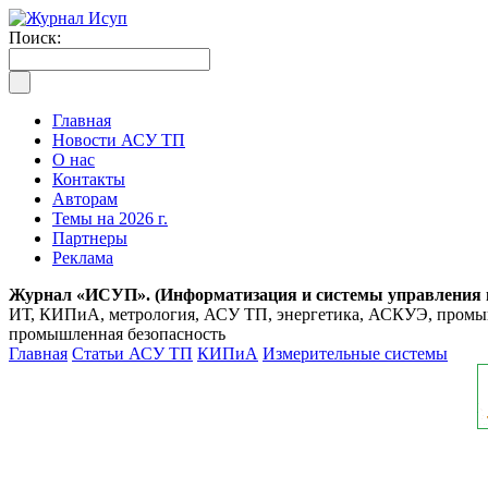
Поиск:
Главная
Новости АСУ ТП
О нас
Контакты
Авторам
Темы на 2026 г.
Партнеры
Реклама
Журнал «ИСУП». (Информатизация и системы управления
ИТ, КИПиА, метрология, АСУ ТП, энергетика, АСКУЭ, промышл
промышленная безопасность
Главная
Статьи АСУ ТП
КИПиА
Измерительные системы