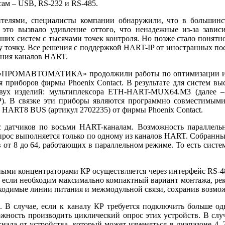
ам – USB, RS‑232 и RS‑485.
елями, специалисты компании обнаружили, что в большинств
это вызвало удивление оттого, что ненадежные из-за завис
ьших систем с тысячами точек контроля. Но позже стало понятно
ну точку. Все решения с поддержкой HART-IP от иностранных п
ания каналов HART.
СКБ «ПРОМАВТОМАТИКА» продолжили работы по оптимизации и 
приборов фирмы Phoenix Contact. В результате для систем выс
двух изделий: мультиплексора ETH-HART-MUX64.M3 (далее 
). В связке эти приборы являются программно совместимым
HART8 BUS (артикул 2702235) от фирмы Phoenix Contact.
 датчиков по восьми HART-каналам. Возможность параллельн
рос выполняется только по одному из каналов HART. Собранный
ов от 8 до 64, работающих в параллельном режиме. То есть сис
ми концентраторами КР осуществляется через интерфейс RS‑485
е, если необходим максимально компактный вариант монтажа, р
ходимые линии питания и межмодульной связи, сохранив возмо
В случае, если к каналу КР требуется подключить больше од
можность производить циклический опрос этих устройств. В сл
игнала от устройства, который может изменяться в диапазоне 4