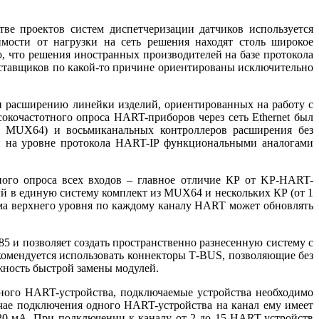
е проектов систем диспетчеризации датчиков используется
имости от нагрузки на сеть решения находят столь широкое
, что решения иностранных производителей на ба­зе протокола
оставщиков по какой-то причине ориентированы исключительно
расширению линейки изделий, ориентированных на работу с
окочастотного опроса HART-приборов через сеть Ethernet был
– MUX64) и восьмиканальных контроллеров расширения без
и на уровне протокола HART-IP функциональными аналогами
ого опроса всех входов – главное отличие КР от KP-HART-
 в единую систему комплект из MUX64 и нескольких КР (от 1
тема верхнего уровня по каждому каналу HART может обновлять
 и позволяет создать пространственно разнесенную систему с
екомендуется использовать коннекторы T‑BUS, позволяющие без
жность быстрой замены модулей.
ного HART-устройства, подключаемые устройства необходимо
учае подключения одного HART-устройства на канал ему имеет
–20 мА. При подключении к каналу от 2 до 15 HART-устройств