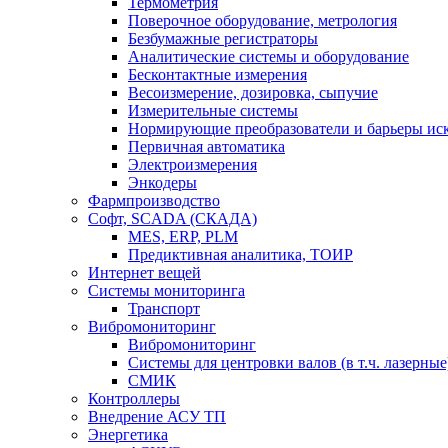
Термометрия
Поверочное оборудование, метрология
Безбумажные регистраторы
Аналитические системы и оборудование
Бесконтактные измерения
Весоизмерение, дозировка, сыпучие
Измерительные системы
Нормирующие преобразователи и барьеры ис
Первичная автоматика
Электроизмерения
Энкодеры
Фармпроизводство
Софт, SCADA (СКАДА)
MES, ERP, PLM
Предиктивная аналитика, ТОИР
Интернет вещей
Системы мониторинга
Транспорт
Вибромониторинг
Вибромониторинг
Системы для центровки валов (в т.ч. лазерные
СМИК
Контроллеры
Внедрение АСУ ТП
Энергетика