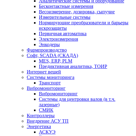
Аналитические системы и оборудование
Бесконтактные измерения
Весоизмерение, дозировка, сыпучие
Измерительные системы
Нормирующие преобразователи и барьеры
искрозащиты
Первичная автоматика
Электроизмерения
Энкодеры
Фармпроизводство
Софт, SCADA (СКАДА)
MES, ERP, PLM
Предиктивная аналитика, ТОИР
Интернет вещей
Системы мониторинга
Транспорт
Вибромониторинг
Вибромониторинг
Системы для центровки валов (в т.ч.
лазерные)
СМИК
Контроллеры
Внедрение АСУ ТП
Энергетика
АСКУЭ