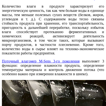
Количество влаги в продукте характеризует его
энергетическую ценность, так как чем больше во­ды в единице
массы, тем меньше полезных сухих веществ (белков, жиров,
углеводов и т. д.). С содержанием во­ды тесно связаны
стойкость продукта при хранении, его транспортабельность,
пригодность к дальнейшей переработке, поскольку избыток
влаги способствует протеканию ферментативных и
химических реакций, активизирует деятельность
микроорганизмов, в том числе таких, которые вызывают
порчу продуктов, в частности плесневение. Кроме то­го,
количество воды в сырье влияет на технико-экономические
показатели работы предприятия.
Поточный влагомер M-Sens 3-го поколения
выполняет 3
функции: определение влажности продукта, определение
температуры материала и контроль движения потока (что
особенно важно при измерении влажности в шнеке).