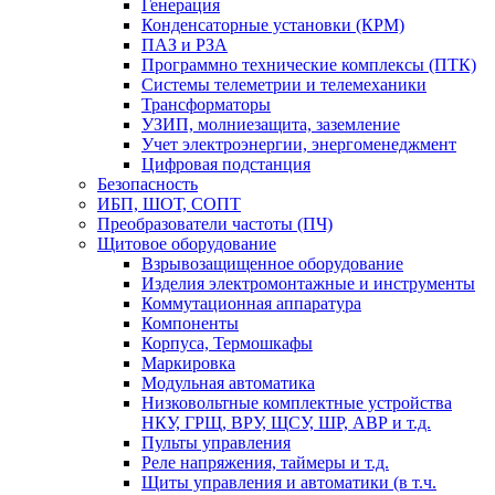
Генерация
Конденсаторные установки (КРМ)
ПАЗ и РЗА
Программно технические комплексы (ПТК)
Системы телеметрии и телемеханики
Трансформаторы
УЗИП, молниезащита, заземление
Учет электроэнергии, энергоменеджмент
Цифровая подстанция
Безопасность
ИБП, ШОТ, СОПТ
Преобразователи частоты (ПЧ)
Щитовое оборудование
Взрывозащищенное оборудование
Изделия электромонтажные и инструменты
Коммутационная аппаратура
Компоненты
Корпуса, Термошкафы
Маркировка
Модульная автоматика
Низковольтные комплектные устройства
НКУ, ГРЩ, ВРУ, ЩСУ, ШР, АВР и т.д.
Пульты управления
Реле напряжения, таймеры и т.д.
Щиты управления и автоматики (в т.ч.