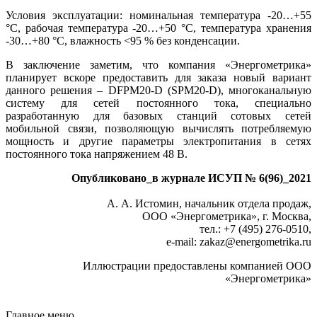
Условия эксплуатации: номинальная температура -20…+55
°C, рабочая температура -20…+50 °C, температура хранения
-30…+80 °C, влажность <95 % без конденсации.
В заключение заметим, что компания «Энергометрика»
планирует вскоре предоставить для заказа новый вариант
данного решения – DFPM20‑D (SPM20‑D), многоканальную
систему для сетей постоянного то­ка, специально
разработанную для базовых станций сотовых сетей
мобильной связи, позволяющую вычислять потребляемую
мощность и другие параметры электропитания в сетях
постоянного то­ка напряжением 48 В.
Опубликовано_в журнале ИСУП № 6(96)_2021
А. А. Истомин, начальник отдела продаж,
ООО «Энергометрика», г. Москва,
тел.: +7 (495) 276-0510,
e-mail: zakaz
@
energometrika.ru
Иллюстрации предоставлены компанией ООО
«Энергометрика»
Главное меню