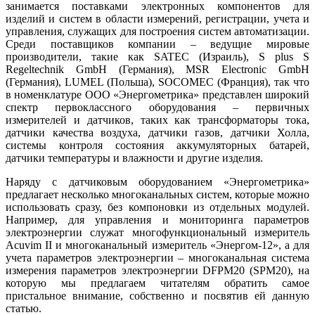
занимается поставками электронных компонентов для
изделий и систем в области измерений, регистрации, учета и
управления, служащих для построения систем автоматизации.
Среди поставщиков компании – ведущие мировые
производители, такие как SATEC (Израиль), S plus S
Regeltechnik GmbH (Германия), MSR Electronic GmbH
(Германия), LUMEL (Польша), SOCOMEC (Франция), так что
в номенклатуре ООО «Энергометрика» представлен широкий
спектр первоклассного оборудования – первичных
измерителей и датчиков, таких как трансформаторы то­ка,
датчики качества воздуха, датчики газов, датчики Холла,
системы контроля состояния аккумуляторных батарей,
датчики температуры и влажности и другие изделия.
Наряду с датчиковым оборудованием «Энергометрика»
предлагает несколько многоканальных систем, которые можно
использовать сразу, без компоновки из отдельных модулей.
Например, для управления и мониторинга параметров
электроэнергии служат многофункциональный измеритель
Acuvim II и многоканальный измеритель «Энергом‑12», а для
учета параметров электроэнергии – многоканальная система
измерения параметров электроэнергии DFPM20 (SPM20), на
которую мы предлагаем читателям обратить самое
пристальное внимание, собственно и посвятив ей данную
статью.