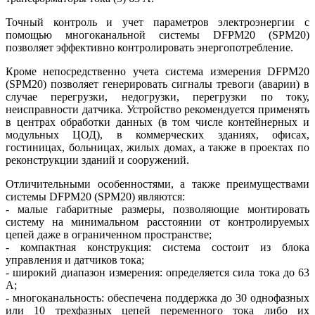
Точный контроль и учет параметров электроэнергии с
помощью многоканальной системы DFPM20 (SPM20)
позволяет эффективно контролировать энергопотребление.
Кроме непосредственно учета система измерения DFPM20
(SPM20) позволяет генерировать сигналы тревоги (аварии) в
случае перегрузки, недогрузки, перегрузки по то­ку,
неисправности датчика. Устройство рекомендуется применять
в центрах обработки данных (в том числе контейнерных и
модульных ЦОД), в коммерческих зданиях, офисах,
гостиницах, больницах, жилых домах, а также в проектах по
реконструкции зданий и сооружений.
Отличительными особенностями, а также преимуществами
системы DFPM20 (SPM20) являются:
- малые габаритные размеры, позволяющие монтировать
систему на минимальном расстоянии от контролируемых
цепей да­же в ограниченном пространстве;
- компактная конструкция: система состоит из блока
управления и датчиков тока;
- широкий диапазон измерения: определяется сила тока до 63
А;
- многоканальность: обеспечена поддержка до 30 однофазных
или 10 трехфазных цепей переменного то­ка ли­бо их