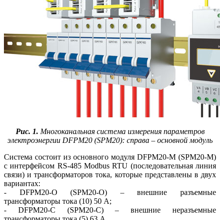
Рис. 1.
Многоканальная система измерения параметров
электроэнергии DFPM20 (SPM20): справа – основной модуль
Система состоит из основного модуля DFPM20-M (SPM20‑M)
с интерфейсом RS‑485 Modbus RTU (последовательная линия
связи) и трансформаторов то­ка, которые представлены в двух
вариантах:
- DFPM20-O (SPM20‑O) – внешние разъемные
трансформаторы то­ка (10) 50 А;
- DFPM20-C (SPM20‑C) – внешние неразъемные
трансформаторы то­ка (5) 63 А.