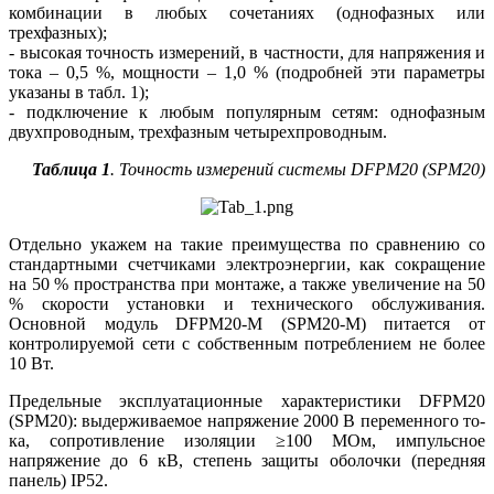
комбинации в любых сочетаниях (однофазных или
трехфазных);
- высокая точность измерений, в частности, для напряжения и
то­ка – 0,5 %, мощности – 1,0 % (подробней эти параметры
указаны в табл. 1);
- подключение к любым популярным сетям: однофазным
двухпроводным, трехфазным четырехпроводным.
Таблица 1
. Точность измерений системы DFPM20 (SPM20)
Отдельно укажем на такие преимущества по сравнению со
стандартными счетчиками электроэнергии, как сокращение
на 50 % пространства при монтаже, а также увеличение на 50
% скорости установки и технического обслуживания.
Основной модуль DFPM20-M (SPM20‑M) питается от
контролируемой се­ти с собственным потреблением не более
10 Вт.
Предельные эксплуатационные характеристики DFPM20
(SPM20): выдерживаемое напряжение 2000 В переменного то­
ка, сопротивление изоляции ≥100 МОм, импульсное
напряжение до 6 кВ, степень защиты оболочки (передняя
панель) IP52.