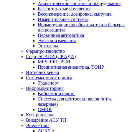
Аналитические системы и оборудование
Бесконтактные измерения
Весоизмерение, дозировка, сыпучие
Измерительные системы
Нормирующие преобразователи и барьеры
искрозащиты
Первичная автоматика
Электроизмерения
Энкодеры
Фармпроизводство
Софт, SCADA (СКАДА)
MES, ERP, PLM
Предиктивная аналитика, ТОИР
Интернет вещей
Системы мониторинга
Транспорт
Вибромониторинг
Вибромониторинг
Системы для центровки валов (в т.ч.
лазерные)
СМИК
Контроллеры
Внедрение АСУ ТП
Энергетика
АСКУЭ