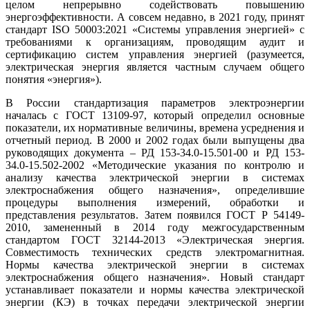
целом непрерывно содействовать повышению
энергоэффективности. А совсем недавно, в 2021 го­ду, принят
стандарт ISO 50003:2021 «Системы управления энергией» с
требованиями к организациям, проводящим аудит и
сертификацию систем управления энергией (разумеется,
электрическая энергия является частным случаем общего
понятия «энергия»).
В России стандартизация параметров электроэнергии
началась с ГОСТ 13109-97, который определил основные
показатели, их нормативные величины, времена усреднения и
отчетный период. В 2000 и 2002 годах бы­ли выпущены два
руководящих документа – РД 153-34.0-15.501-00 и РД 153-
34.0-15.502-2002 «Методические указания по контролю и
анализу качества электрической энергии в системах
электроснабжения общего назначения», определившие
процедуры выполнения измерений, обработки и
представления результатов. Затем появился ГОСТ Р 54149-
2010, замененный в 2014 го­ду межгосударственным
стандартом ГОСТ 32144-2013 «Электрическая энергия.
Совместимость технических средств электромагнитная.
Нормы качества электрической энергии в системах
электроснабжения общего назначения». Новый стандарт
устанавливает показатели и нормы качества электрической
энергии (КЭ) в точках передачи электрической энергии