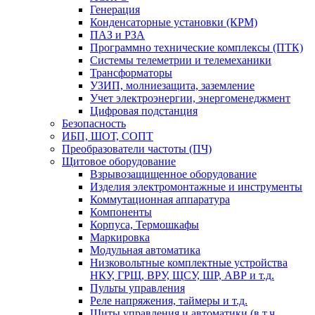
Генерация
Конденсаторные установки (КРМ)
ПАЗ и РЗА
Программно технические комплексы (ПТК)
Системы телеметрии и телемеханики
Трансформаторы
УЗИП, молниезащита, заземление
Учет электроэнергии, энергоменеджмент
Цифровая подстанция
Безопасность
ИБП, ШОТ, СОПТ
Преобразователи частоты (ПЧ)
Щитовое оборудование
Взрывозащищенное оборудование
Изделия электромонтажные и инструменты
Коммутационная аппаратура
Компоненты
Корпуса, Термошкафы
Маркировка
Модульная автоматика
Низковольтные комплектные устройства
НКУ, ГРЩ, ВРУ, ЩСУ, ШР, АВР и т.д.
Пульты управления
Реле напряжения, таймеры и т.д.
Щиты управления и автоматики (в т.ч.