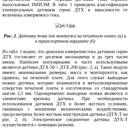
выпускаемых НИИЭМ. В табл. 1 приведена классификация
универсальных датчиков серии ДТХ в зависимости от
величины измеряемого тока.
Рис. 2
. Датчики тока для монтажа на печатную плату (а) и
в транспортном варианте (б)
Из табл. 1 видно, что диапазон измерения тока датчиков серии
ДТХ составляет от десятков миллиампер и до трех тысяч
ампер. Наиболее популярными и часто используемыми
являются датчики ДТХ-50 ÷ ДТХ-200 (рис. 2, а). Такие модули
имеют минимальные размеры, массу и монтируются, как
правило, на печатной плате. Для этого служат выводные
ножки датчика, которые впаиваются в металлизированные
отверстия печатной платы и изготовлены со стандартным
шагом 2,5 мм. Одновременно выводные ножки являются и
элементами крепежа датчика. При необходимости
использования датчиков ДТХ в более жестких условиях,
связанных с внешними механическими воздействиями,
предусмотрена более жесткая конструкция датчика (ДТХ-Т на
рис. 2, б). Электрическое соединение датчика ДТХ-Т
осуществляется с помощью разъема.