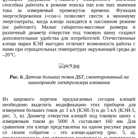
способны работать в режиме поиска min или max значения
тока за измеряемый промежуток времени. Функция
энергосбережения («сон») позволяет свести к минимуму
энергозатраты, когда клещи находятся в пассивном режиме
(не работают). Малые габаритно-массовые размеры и
различный диаметр отверстия под токовую шину создают
дополнительные удобства для потребителей. Отечественные
клещи марки КЭИ выгодно отличает возможность работы с
ними при отрицательных температурах окружающей среды до
–20°С.
Рис. 6.
Датчик больших токов ДБТ, смонтированный на
шинопроводе электролизера алюминия
Из широкого перечня предлагаемых сегодня клещей
необходимо выделить модификацию этих приборов для
измерения больших токов до 3 кА (КЭИ-3) и до 5 кА (КЭИ-5,
рис. 5, в). Диаметр отверстия клещей под токовую шину с
измеряемым током до 5000 А составляет 160 мм. Для
сравнения эти клещи представлены на одном рисунке рядом
со своим собратом – это клещи-адаптер (рис. 5, а),
предназначенные для измерения постоянных и переменных