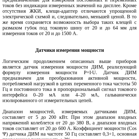
токов без индикации измеренных значений на дисплее. Кроме
отсутствия ЖКИ, клещи-адаптер отличаются упрощенной
электрической схемой и, следовательно, меньшей ценой. В то
же время сохраняется возможность выбора таких клещей с
размахом губок под токовую шину от 20 и до 64 мм для
измерения токов от 20 и до 1500 А.
Датчики измерения мощности
Логическим продолжением описанных выше приборов
является датчик измерения мощности ДИМ, реализующий
формулу измерения мощности P=I∙U. Датчик ДИМ
предназначен для преобразования активной мощности,
потребляемой нагрузкой в цепях переменного тока частоты 50
Гц и постоянного тока в пропорциональный сигнал токового
интерфейса 0–20 мА или 4–20 мА, гальванически
изолированного от измерительных цепей.
Диапазон мощностей, измеряемых датчиками ДИМ,
составляет от 5 до 200 кВт. При этом диапазон входных
напряжений колеблется от 20 до 380 В, а диапазон входных
токов составляет от 20 до 600 А. Коэффициент мощности (Cos
Ψ) датчика ДИМ на частоте 50 Гц составляет 0,3÷1, основная