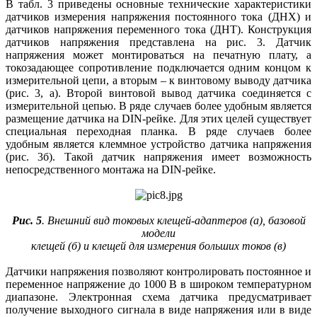
В табл. 3 приведены основные технические характеристики
датчиков измерения напряжения постоянного тока (ДНХ) и
датчиков напряжения переменного тока (ДНТ). Конструкция
датчиков напряжения представлена на рис. 3. Датчик
напряжения может монтироваться на печатную плату, а
токозадающее сопротивление подключается одним концом к
измерительной цепи, а вторым – к винтовому выводу датчика
(рис. 3, а). Второй винтовой вывод датчика соединяется с
измерительной цепью. В ряде случаев более удобным является
размещение датчика на DIN-рейке. Для этих целей существует
специальная переходная планка. В ряде случаев более
удобным является клеммное устройство датчика напряжения
(рис. 3б). Такой датчик напряжения имеет возможность
непосредственного монтажа на DIN-рейке.
Рис. 5
. Внешний вид токовых клещей-адаптеров (а), базовой
модели
клещей (б) и клещей для измерения больших токов (в)
Датчики напряжения позволяют контролировать постоянное и
переменное напряжение до 1000 В в широком температурном
диапазоне. Электронная схема датчика преду­сматривает
получение выходного сигнала в виде напряжения или в виде