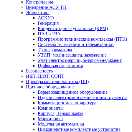
Контроллеры
Внедрение АСУ ТП
Энергетика
АСКУЭ
Генерация
Конденсаторные установки (КРМ)
ПАЗ и РЗА
Программно технические комплексы (ПТК)
Системы телеметрии и телемеханики
Трансформаторы
УЗИП, молниезащита, заземление
Учет электроэнергии, энергоменеджмент
Цифровая подстанция
Безопасность
ИБП, ШОТ, СОПТ
Преобразователи частоты (ПЧ)
Щитовое оборудование
Взрывозащищенное оборудование
Изделия электромонтажные и инструменты
Коммутационная аппаратура
Компоненты
Корпуса, Термошкафы
Маркировка
Модульная автоматика
Низковольтные комплектные устройства