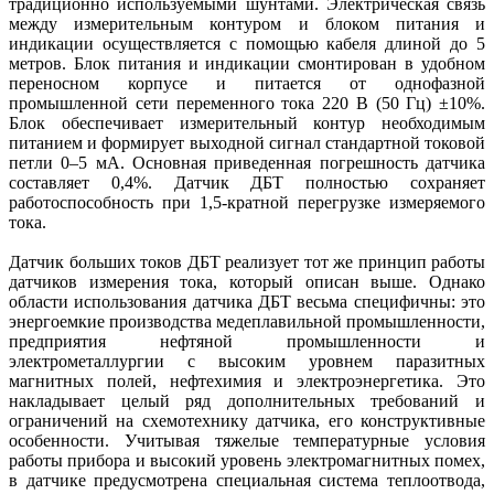
традиционно используемыми шунтами. Электрическая связь
между измерительным контуром и блоком питания и
индикации осуществляется с помощью кабеля длиной до 5
метров. Блок питания и индикации смонтирован в удобном
переносном корпусе и питается от однофазной
промышленной сети переменного тока 220 В (50 Гц) ±10%.
Блок обеспечивает измерительный контур необходимым
питанием и формирует выходной сигнал стандартной токовой
петли 0–5 мА. Основная приведенная погрешность датчика
составляет 0,4%. Датчик ДБТ полностью сохраняет
работоспособность при 1,5-кратной перегрузке измеряемого
тока.
Датчик больших токов ДБТ реализует тот же принцип работы
датчиков измерения тока, который описан выше. Однако
области использования датчика ДБТ весьма специфичны: это
энергоемкие производства медеплавильной промышленности,
предприятия неф­тяной промышленности и
электрометаллургии с высоким уровнем паразитных
магнитных полей, неф­техимия и электроэнергетика. Это
накладывает целый ряд дополнительных требований и
ограничений на схемотехнику датчика, его конструктивные
особенности. Учитывая тяжелые температурные условия
работы прибора и высокий уровень электромагнитных помех,
в датчике предусмотрена специальная система теплоотвода,