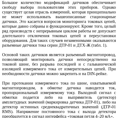
Большое количество модификаций датчиков обеспечивает
свободу выбора пользователям этих приборов. Однако
существует целая отрасль измерений, которая принципиально
не может использовать вышеописанные стационарные
датчики. Это касается вопросов мониторинга токовых цепей,
которые давно собраны и функционируют. Кроме того, целый
ряд производств с непрерывным циклом работы не допускает
длительного отключения токовых цепей и переустановки
оборудования. Для таких случаев незаменимыми оказываются
разъемные датчики тока серии ДТР-01 и ДТХ-Ж (табл. 1).
Основой таких датчиков является разъемный магнитопровод,
позволяющий монтировать датчики непосредственно на
токовой шине, без разрыва последней и с гальванической
изоляцией измеряемого тока от измерительных цепей. При
необходимости датчики можно закрепить и на DIN-рейке.
При протекании измеряемого тока по шине, охватываемой
магнитопроводом, в обмотке датчика наводится ток,
пропорциональный измеряемому току. Выходной сигнал с
обмотки подается либо на выпрямитель (детектор)
амплитудных значений (маркировка датчика ДТР-01), либо на
детектор истинных среднеквадратичных значений (ДТР-01
RMS). Напряжение постоянного тока с выхода детектора
преобразуется в сигнал интерфейса «токовая петля 4–20 мА».