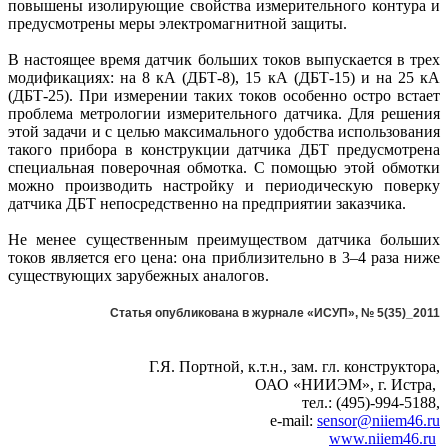
повышены изолирующие свойства измерительного контура и
предусмотрены меры электромагнитной защиты.
В настоящее время датчик больших токов выпускается в трех
модификациях: на 8 кА (ДБТ-8), 15 кА (ДБТ-15) и на 25 кА
(ДБТ-25). При измерении таких токов особенно остро встает
проблема метрологии измерительного датчика. Для решения
этой задачи и с целью максимального удобства использования
такого прибора в конструкции датчика ДБТ предусмотрена
специальная поверочная обмотка. С помощью этой обмотки
можно производить настройку и периодическую поверку
датчика ДБТ непосредственно на предприятии заказчика.
Не менее существенным преимуществом датчика больших
токов является его цена: она приблизительно в 3–4 раза ниже
существующих зарубежных аналогов.
Статья опубликована в журнале «ИСУП», № 5(35)_2011
Г.Я. Портной, к.т.н., зам. гл. конструктора,
ОАО «НИИЭМ», г. Истра,
тел.: (495)-994-5188,
e-mail:
sensor@niiem46.ru
www.niiem46.ru