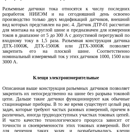
Разъемные датчики тока относятся к числу последних
разработок НИИЭМ и на сегодняшний день освоено
производство только двух модификаций датчиков, внешний
вид которых представлен на рис. 4. Датчик ДТР-01 рассчитан
для монтажа на круглой шине и предназначен для измерения
токов в диапазоне от 5 до 300 А с допустимой перегрузкой по
входному току в 1,5 раза. Разъемная конструкция датчика
ДТХ-1000Ж, ДТХ-1500Ж или ДТХ-3000Ж позволяет
закрепить его на плоской шине. Соответственно
номинальный измеряемый ток у этих датчиков 1000, 1500 или
3000 А.
Клещи электроизмерительные
Описанная выше конструкция разъемных датчиков позволяет
закрепить их непосредственно на шине без разрыва токовой
цепи. Дальше такие датчики функционируют как обычные
стационарные приборы. В то же время существует целый ряд
задач, которые требуют частых разовых измерений, причем в
различных, иногда труднодоступных участках токовых цепей.
И часто качество технологического процесса зависит от
точности и своевременности этих токовых измерений. Вот
для решения таких задач и разрабатывались клещи