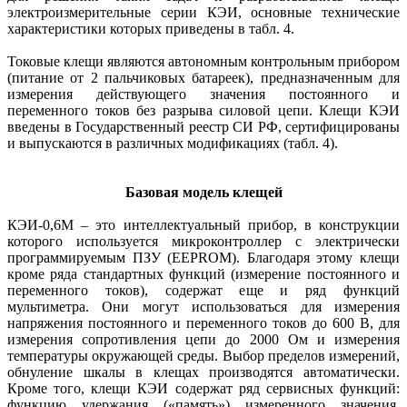
электроизмерительные серии КЭИ, основные технические
характеристики которых приведены в табл. 4.
Токовые клещи являются автономным контрольным прибором
(питание от 2 пальчиковых батареек), предназначенным для
измерения действующего значения постоянного и
переменного токов без разрыва силовой цепи. Клещи КЭИ
введены в Государственный реестр СИ РФ, сертифицированы
и выпускаются в различных модификациях (табл. 4).
Базовая модель клещей
КЭИ-0,6М – это интеллектуальный прибор, в конструкции
которого используется микроконтроллер с электрически
программируемым ПЗУ (EEPROM). Благодаря этому клещи
кроме ряда стандартных функций (измерение постоянного и
переменного токов), содержат еще и ряд функций
мультиметра. Они могут использоваться для измерения
напряжения постоянного и переменного токов до 600 В, для
измерения сопротивления цепи до 2000 Ом и измерения
температуры окружающей среды. Выбор пределов измерений,
обнуление шкалы в клещах производятся автоматически.
Кроме того, клещи КЭИ содержат ряд сервисных функций:
функцию удержания («память») измеренного значения,