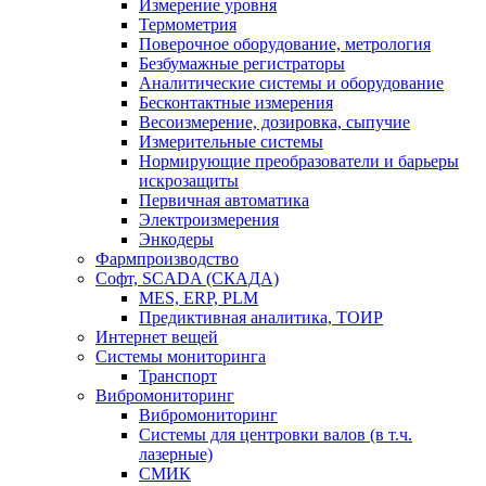
Измерение уровня
Термометрия
Поверочное оборудование, метрология
Безбумажные регистраторы
Аналитические системы и оборудование
Бесконтактные измерения
Весоизмерение, дозировка, сыпучие
Измерительные системы
Нормирующие преобразователи и барьеры
искрозащиты
Первичная автоматика
Электроизмерения
Энкодеры
Фармпроизводство
Софт, SCADA (СКАДА)
MES, ERP, PLM
Предиктивная аналитика, ТОИР
Интернет вещей
Системы мониторинга
Транспорт
Вибромониторинг
Вибромониторинг
Системы для центровки валов (в т.ч.
лазерные)
СМИК