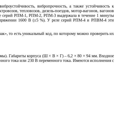
броустойчивость, вибропрочность, а также устойчивость к
ровозов, тепловозов, дизель-поездов, мотор-вагонов, вагонов
­ле серий РПМ‑1, РПМ‑2, РПМ‑3 выдержала в течение 1 минуты
пряжении 1600 В (±5 %). У ре­ле серий РПМ‑4 и РПВМ‑4 эти
», то есть уникальный код, по которому можно проверить их
ы). Габариты корпуса (Ш × В × Г) – 6,2 × 80 × 94 мм. Входное
нного то­ка или 230 В переменного то­ка. Имеются исполнения с