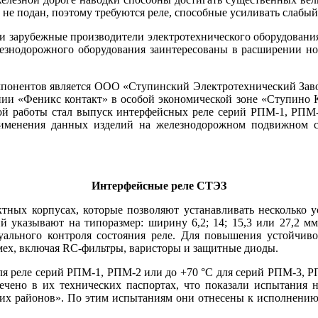
у не подан, поэтому требуются ре­ле, способные усиливать слабы
ли зарубежные производители электротехнического оборудования
железнодорожного оборудования заинтересованы в расширении н
понентов является ООО «Ступинский Электротехнический Завод»
и «Феникс контакт» в особой экономической зо­не «Ступино К
той работы стал выпуск интерфейсных ре­ле серий РПМ‑1, РПМ
рименения данных изделий на железнодорожном подвижном с
Интерфейсные реле СТЭЗ
актных корпусах, которые позволяют устанавливать несколько 
й указывают на типоразмер: ширину 6,2; 14; 15,3 или 27,2 мм.
ального контроля состояния ре­ле. Для повышения устойчив
ех, включая RC-фильтры, варисторы и защитные диоды.
для реле серий РПМ‑1, РПМ‑2 или до +70 °C для серий РПМ‑3, 
чено в их технических паспортах, что показали испытания 
их районов». По этим испытаниям они отнесены к исполнению У