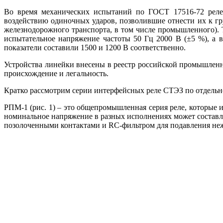
Во время механических испытаний по ГОСТ 17516-72 ре­ле
воздействию одиночных ударов, позволившие отнести их к гру
железнодорожного транспорта, в том числе промышленного). 
испытательное напряжение частоты 50 Гц 2000 В (±5 %), а
показатели составили 1500 и 1200 В соответственно.
Устройства линейки внесены в реестр российской промышлен
происхождение и легальность.
Кратко рассмотрим серии интерфейсных ре­ле CТЭЗ по отдельн
РПМ‑1 (рис. 1) – это общепромышленная серия ре­ле, которые 
номинальное напряжение в разных исполнениях может составлять
позолоченными контактами и RC-фильтром для подавления не