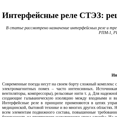
Интерфейсные реле СТЭЗ: ре
В статье рассмотрено назначение интерфейсных реле и тр
РПМ‑1, Р
Ин
Современные поезда несут на своем борту сложный комплекс с
электромагнитных помех – часто интенсивных. Источниками
вентиляторы, компрессоры), рельсовые ни­ти т. д. Для надеж
создающие гальваническую изоляцию между входными и вых
Интерфейсные ре­ле в принципе применяются в цепях упра
медицинской, бытовой технике и во многих других областях. 
всем элементам подвижного состава, повышенные требования
безопасность на протяжении назначенного срока службы. На ж