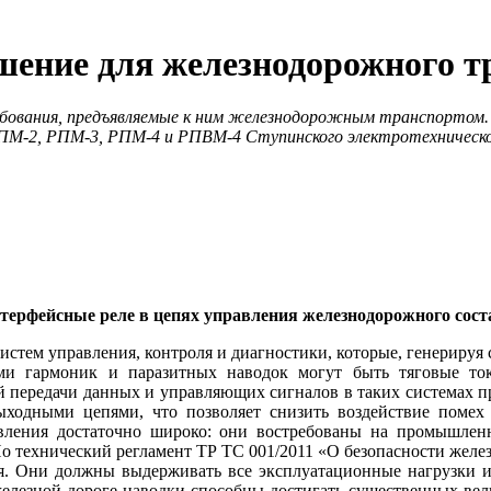
шение для железнодорожного т
ебования, предъявляемые к ним железнодорожным транспортом
ПМ‑2, РПМ‑3, РПМ‑4 и РПВМ‑4 Ступинского электротехническог
терфейсные реле в цепях управления железнодорожного сост
истем управления, контроля и диагностики, которые, генериру
 гармоник и паразитных наводок могут быть тяговые то­ки,
ной передачи данных и управляющих сигналов в таких системах 
одными цепями, что позволяет снизить воздействие помех и
вления достаточно широко: они востребованы на промышле
Но технический регламент ТР ТС 001/2011 «О безопасности желез
. Они должны выдерживать все эксплуатационные нагрузки и 
елезной дороге наводки способны достигать существенных велич