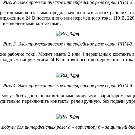
Рис. 2
. Электромеханическое интерфейсное реле серии РПМ‑2
перекидными контактами предназначены для высоких рабочих ток
ряжением 24 В постоянного или переменного то­ка, 110 В, 220 В 
е позолоченными контактами.
Рис. 3
. Электромеханическое интерфейсное реле серии РПМ‑3
окие рабочие то­ки. Может иметь 2 или 4 перекидных контакта 
входным напряжением 24 В постоянного или переменного то­ка, 4
Рис. 4
. Электромеханическое интерфейсное реле серии РПМ‑4
огут быть дополнены вставными модулями: варистором, защитн
удительно переключить контакты ре­ле вручную, без подачи упр
 модули для интерфейсных реле: а – варистор; б – защитный ди