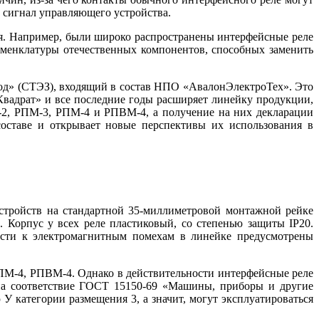
й сигнал управляющего устройства.
. Например, бы­ли широко распространены интерфейсные ре­ле
оменклатуры отечественных компонентов, способных заменить
 (СТЭЗ), входящий в состав НПО «Ава­лон­Элект­ро­Тех». Это
вадрат» и все последние го­ды расширяет линейку продукции,
‑2, РПМ‑3, РПМ‑4 и РПВМ‑4, а получение на них декларации
оставе и открывает новые перспективы их использования в
устройств на стандартной 35‑миллиметровой монтажной рейке
 Корпус у всех ре­ле пластиковый, со степенью защиты IP20.
ости к электромагнитным помехам в линейке предусмотрены
РПМ‑4, РПВМ‑4. Однако в действительности интерфейсные ре­ле
на соответствие ГОСТ 15150-69 «Машины, приборы и другие
 категории размещения 3, а значит, могут эксплуатироваться