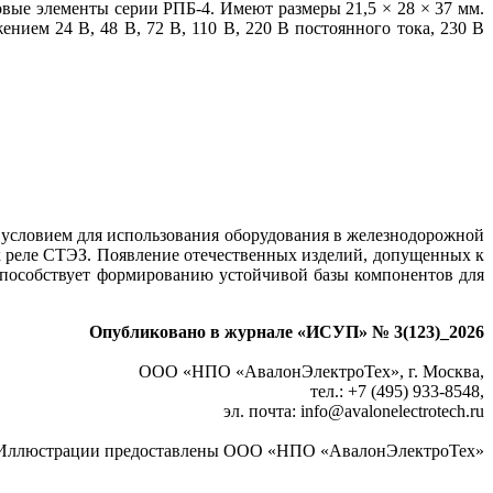
овые элементы серии РПБ‑4. Имеют размеры 21,5 × 28 × 37 мм.
ем 24 В, 48 В, 72 В, 110 В, 220 В постоянного то­ка, 230 В
 условием для использования оборудования в железнодорожной
 ре­ле СТЭЗ. Появление отечественных изделий, допущенных к
пособствует формированию устойчивой ба­зы компонентов для
Опубликовано в журнале «ИСУП» № 3(123)_2026
ООО «НПО «АвалонЭлектроТех», г. Москва,
тел.: +7 (495) 933‑8548,
эл. почта: info
@
avalonelectrotech.ru
Иллюстрации предоставлены ООО «НПО «АвалонЭлектроТех»