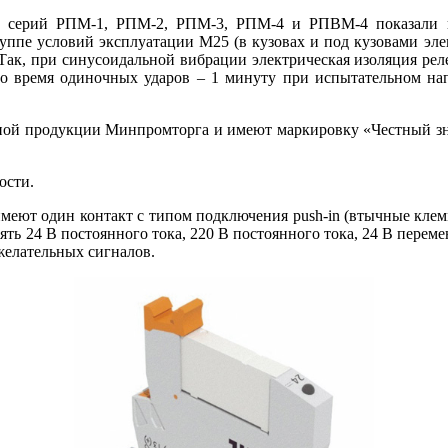
 серий РПМ‑1, РПМ‑2, РПМ‑3, РПМ‑4 и РПВМ‑4 показали ви
ппе условий эксплуатации М25 (в кузовах и под кузовами элект
Так, при синусоидальной вибрации электрическая изоляция ре
 во время одиночных ударов – 1 минуту при испытательном на
ной продукции Минпромторга и имеют маркировку «Честный знак
ости.
имеют один контакт с типом подключения push-in (втычные клемм
 24 В постоянного то­ка, 220 В постоянного то­ка, 24 В переме
желательных сигналов.