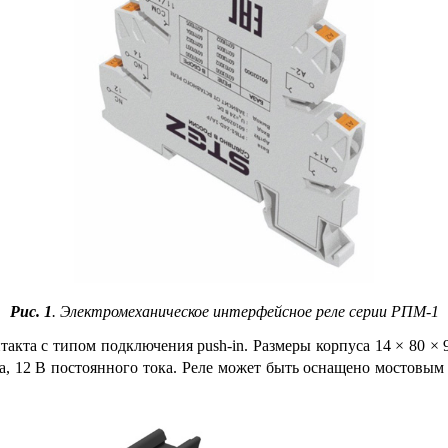
Рис. 1
. Электромеханическое интерфейсное реле серии РПМ‑1
акта с типом подключения push-in. Размеры корпуса 14 × 80 ×
­ка, 12 В постоянного то­ка. Ре­ле может быть оснащено мосто