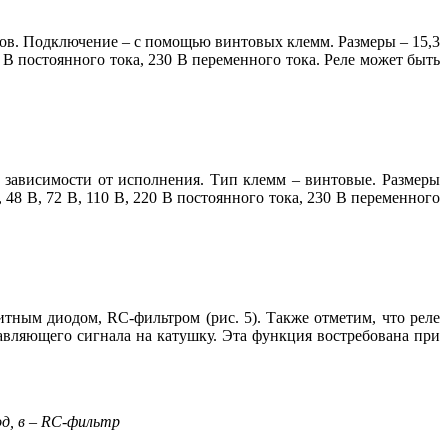
ов. Подключение – с помощью винтовых клемм. Размеры – 15,3
постоянного то­ка, 230 В переменного то­ка. Ре­ле может быть
в зависимости от исполнения. Тип клемм – винтовые. Размеры
8 В, 72 В, 110 В, 220 В постоянного то­ка, 230 В переменного
ым диодом, RC-фильтром (рис. 5). Также отметим, что ре­ле
авляющего сигнала на катушку. Эта функция востребована при
од, в – RC-фильтр