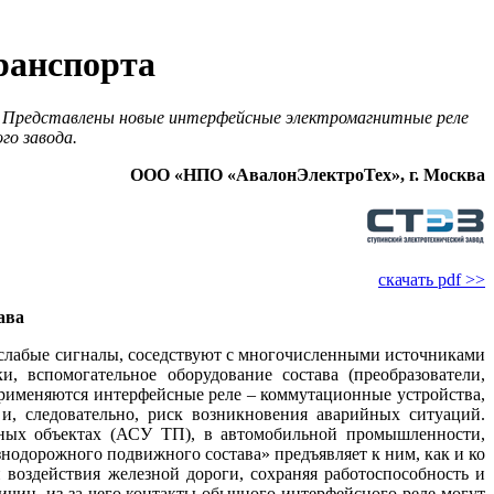
ранспорта
. Представлены новые интерфейсные электромагнитные реле
о завода.
ООО «НПО «АвалонЭлектроТех», г. Москва
скачать pdf >>
ава
я слабые сигналы, соседствуют с многочисленными источниками
 вспомогательное оборудование состава (преобразователи,
применяются интерфейсные ре­ле – коммутационные устройства,
, следовательно, риск возникновения аварийных ситуаций.
нных объектах (АСУ ТП), в автомобильной промышленности,
нодорожного подвижного состава» предъявляет к ним, как и ко
воздействия железной дороги, сохраняя работоспособность и
ин, из-за че­го контакты обычного интерфейсного ре­ле могут