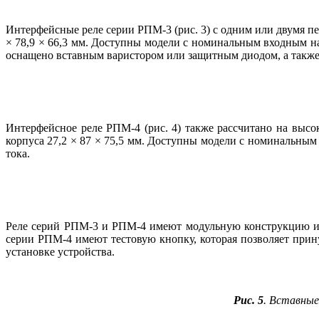
Интерфейсные реле серии РПМ‑3 (рис. 3) с одним или двумя 
× 78,9 × 66,3 мм. Доступны модели с номинальным входным нап
оснащено вставным варистором или защитным диодом, а такж
Интерфейсное ре­ле РПМ‑4 (рис. 4) также рассчитано на выс
корпуса 27,2 × 87 × 75,5 мм. Доступны модели с номинальным 
тока.
Реле серий РПМ‑3 и РПМ‑4 имеют модульную конструкцию и м
серии РПМ‑4 имеют тестовую кнопку, которая позволяет прин
установке устройства.
Рис. 5
. Вставные