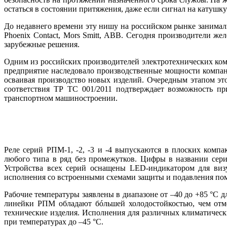
остаться в состоянии притяжения, да­же если сигнал на катушк
До недавнего времени эту ни­шу на российском рынке занима
Phoenix Contact, Mors Smitt, ABB. Сегодня производители 
зарубежные решения.
Одним из российских производителей электротехнических ком
предприятие наследовало производственные мощности компани
осваивая производство новых изделий. Очередным этапом э
соответствия ТР ТС 001/2011 подтверждает возможность п
транспортном машиностроении.
Реле серий РПМ‑1, -2, -3 и -4 выпускаются в плоских комп
любого ти­па в ряд без промежутков. Цифры в названии сери
Устройства всех серий оснащены LED-индикатором для визу
исполнения со встроенными схемами защиты и подавления пом
Рабочие температуры заявлены в диапазоне от –40 до +85 °C 
линейки РПМ обладают бóльшей холодостойкостью, чем отме
технические изделия. Исполнения для различных климатическ
при температурах до –45 °C.