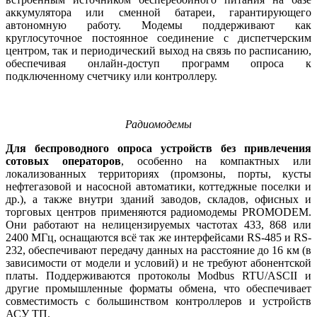
аккумулятора или сменной батареи, гарантирующего
автономную работу. Модемы поддерживают как
круглосуточное постоянное соединение с диспетчерским
центром, так и периодический выход на связь по расписанию,
обеспечивая онлайн-доступ программ опроса к
подключенному счетчику или контроллеру.
Радиомодемы
Для беспроводного опроса уст­рой­ств без привлечения
сотовых операторов
, особенно на компактных или
локализованных территориях (промзоны, порты, кусты
нефтегазовой и насосной автоматики, коттеджные поселки и
др.), а также внутри зданий заводов, складов, офисных и
торговых центров применяются радиомодемы PROMODEM.
Они работают на нелицензируемых частотах 433, 868 или
2400 МГц, оснащаются всё так же интерфейсами RS-485 и RS-
232, обеспечивают передачу данных на расстояние до 16 км (в
зависимости от модели и условий) и не требуют абонентской
платы. Поддерживаются протоколы Modbus RTU/ASCII и
другие промышленные форматы обмена, что обеспечивает
совместимость с большинством контроллеров и устройств
АСУ ТП.