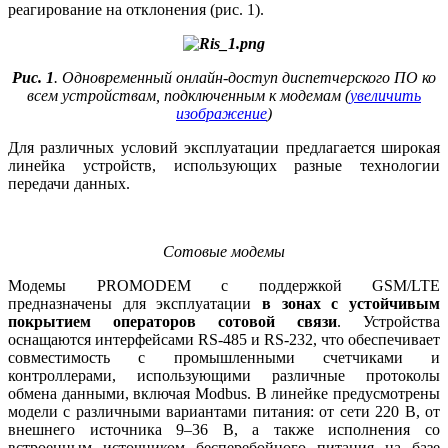
реагирование на отклонения (рис. 1).
Рис. 1
. Одновременный онлайн-доступ диспетчерского ПО ко
всем устройствам, подключенным к модемам (
увеличить
изображение
)
Для различных условий эксплуатации предлагается широкая
линейка устройств, использующих разные технологии
передачи данных.
Сотовые модемы
Модемы PROMODEM с поддержкой GSM/LTE
предназначены для эксплуатации
в зонах с устойчивым
покрытием операторов сотовой связи
. Устройства
оснащаются интерфейсами RS-485 и RS-232, что обеспечивает
совместимость с промышленными счетчиками и
контроллерами, использующими различные протоколы
обмена данными, включая Modbus. В линейке предусмотрены
модели с различными вариантами питания: от се­ти 220 В, от
внешнего источника 9–36 В, а также исполнения со
встроенным источником бесперебойного питания на ба­зе