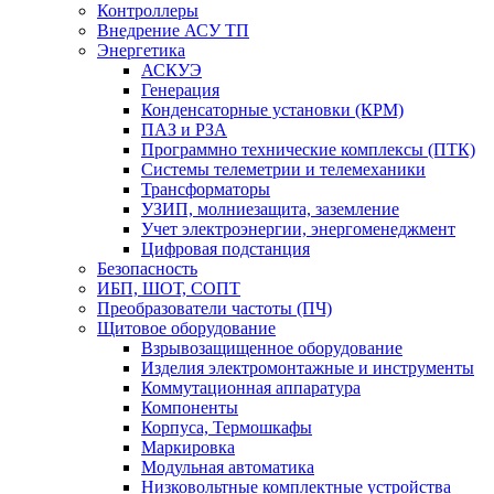
Контроллеры
Внедрение АСУ ТП
Энергетика
АСКУЭ
Генерация
Конденсаторные установки (КРМ)
ПАЗ и РЗА
Программно технические комплексы (ПТК)
Системы телеметрии и телемеханики
Трансформаторы
УЗИП, молниезащита, заземление
Учет электроэнергии, энергоменеджмент
Цифровая подстанция
Безопасность
ИБП, ШОТ, СОПТ
Преобразователи частоты (ПЧ)
Щитовое оборудование
Взрывозащищенное оборудование
Изделия электромонтажные и инструменты
Коммутационная аппаратура
Компоненты
Корпуса, Термошкафы
Маркировка
Модульная автоматика
Низковольтные комплектные устройства