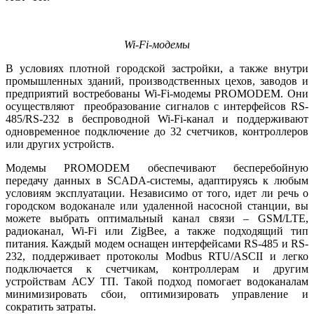
Wi-Fi-модемы
В условиях плотной городской застройки, а также внутри
промышленных зданий, производственных цехов, заводов и
предприятий востребованы Wi-Fi-модемы PROMODEM. Они
осуществляют преобразование сигналов с интерфейсов RS-
485/RS-232 в беспроводной Wi-Fi-канал и поддерживают
одновременное подключение до 32 счетчиков, контроллеров
или других уст­ройств.
Модемы PROMODEM обеспечивают бесперебойную
передачу данных в SCADA-системы, адаптируясь к любым
условиям эксплуатации. Независимо от то­го, идет ли речь о
городском водоканале или удаленной насосной станции, вы
можете выбрать оптимальный канал связи – GSM/LTE,
радиоканал, Wi-Fi или ZigBee, а также подходящий тип
питания. Каждый модем оснащен интерфейсами RS-485 и RS-
232, поддерживает протоколы Modbus RTU/ASCII и легко
подключается к счетчикам, контроллерам и другим
устройствам АСУ ТП. Такой подход помогает водоканалам
минимизировать сбои, оптимизировать управление и
сократить затраты.