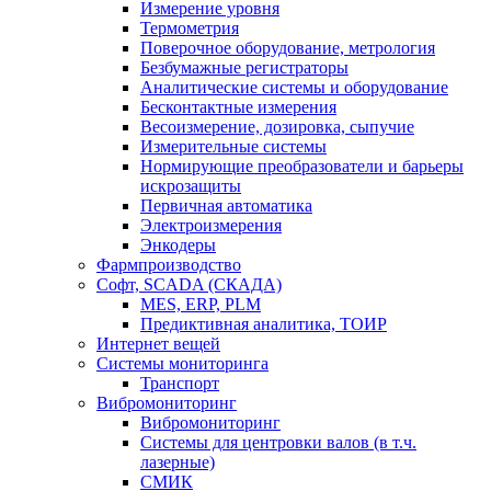
Измерение уровня
Термометрия
Поверочное оборудование, метрология
Безбумажные регистраторы
Аналитические системы и оборудование
Бесконтактные измерения
Весоизмерение, дозировка, сыпучие
Измерительные системы
Нормирующие преобразователи и барьеры
искрозащиты
Первичная автоматика
Электроизмерения
Энкодеры
Фармпроизводство
Софт, SCADA (СКАДА)
MES, ERP, PLM
Предиктивная аналитика, ТОИР
Интернет вещей
Системы мониторинга
Транспорт
Вибромониторинг
Вибромониторинг
Системы для центровки валов (в т.ч.
лазерные)
СМИК