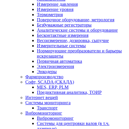
Измерение давления
Измерение уровня
Термометрия
Поверочное оборудование, метрология
Безбумажные регистраторы
Аналитические системы и оборудование
Бесконтактные измерения
Весоизмерение, дозировка, сыпучие
Измерительные системы
Нормирующие преобразователи и барьеры
искрозащиты
Первичная автоматика
Электроизмерения
Энкодеры
Фармпроизводство
Софт, SCADA (СКАДА)
MES, ERP, PLM
Предиктивная аналитика, ТОИР
Интернет вещей
Системы мониторинга
Транспорт
Вибромониторинг
Вибромониторинг
Системы для центровки валов (в т.ч.
лазерные)