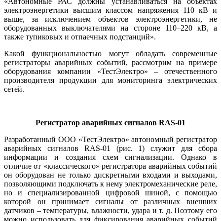
«Автономные РАС должны устанавливаться на объектах
электроэнергетики высшим классом напряжения 110 кВ и
выше, за исключением объектов электроэнергетики, не
оборудованных выключателями на стороне 110–220 кВ, а
также тупиковых и отпаечных подстанций».
Какой функциональностью могут обладать современные
регистраторы аварийных событий, рассмотрим на примере
оборудования компании «ТестЭлектро» – отечественного
производителя продукции для мониторинга электрических
сетей.
Регистратор аварийных
сигналов RAS‑01
Разработанный ООО «ТестЭлект­ро» автономный регистратор
аварийных сигналов RAS‑01 (рис. 1) служит для сбора
информации и создания схем сигнализации. Однако в
отличие от «классического» регистратора аварийных событий
он оборудован не только дискретными входами и выходами,
позволяющими подключать к нему электромеханические реле,
но и специализированной цифровой шиной, с помощью
которой он принимает сигналы от различных внешних
датчиков – температуры, влажности, удара и т. д. Поэтому его
можно использовать для фиксирования аварийных событий