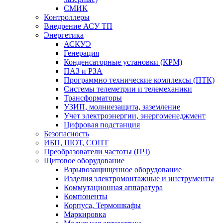
СМИК
Контроллеры
Внедрение АСУ ТП
Энергетика
АСКУЭ
Генерация
Конденсаторные установки (КРМ)
ПАЗ и РЗА
Программно технические комплексы (ПТК)
Системы телеметрии и телемеханики
Трансформаторы
УЗИП, молниезащита, заземление
Учет электроэнергии, энергоменеджмент
Цифровая подстанция
Безопасность
ИБП, ШОТ, СОПТ
Преобразователи частоты (ПЧ)
Щитовое оборудование
Взрывозащищенное оборудование
Изделия электромонтажные и инструменты
Коммутационная аппаратура
Компоненты
Корпуса, Термошкафы
Маркировка