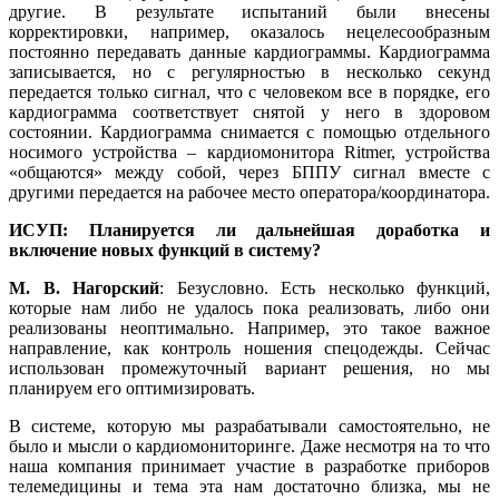
другие. В результате испытаний были внесены
корректировки, например, оказалось нецелесообразным
постоянно передавать данные кардиограммы. Кардиограмма
записывается, но с регулярностью в несколько секунд
передается только сигнал, что с человеком все в порядке, его
кардиограмма соответствует снятой у него в здоровом
состоянии. Кардиограмма снимается с помощью отдельного
носимого устройства – кардиомонитора Ritmer, устройства
«общаются» между собой, через БППУ сигнал вместе с
другими передается на рабочее место оператора/координатора.
ИСУП: Планируется ли дальнейшая доработка и
включение новых функций в систему?
М. В. Нагорский
: Безусловно. Есть несколько функций,
которые нам либо не удалось пока реализовать, либо они
реализованы неоптимально. Например, это такое важное
направление, как контроль ношения спецодежды. Сейчас
использован промежуточный вариант решения, но мы
планируем его оптимизировать.
В системе, которую мы разрабатывали самостоятельно, не
было и мысли о кардиомониторинге. Даже несмотря на то что
наша компания принимает участие в разработке приборов
телемедицины и тема эта нам достаточно близка, мы не