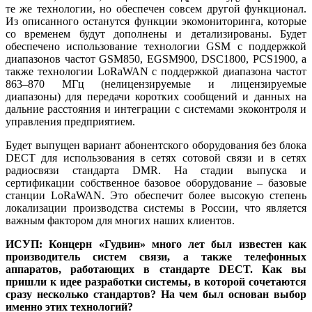
те же технологии, но обеспечен совсем другой функционал.
Из описанного останутся функции экомониторинга, которые
со временем будут дополнены и детализированы. Будет
обеспечено использование технологии GSM с поддержкой
диапазонов частот GSM850, EGSM900, DSC1800, PCS1900, а
также технологии LoRaWAN c поддержкой диапазона частот
863–870 MГц (нелицензируемые и лицензируемые
диапазоны) для передачи коротких сообщений и данных на
дальние расстояния и интеграции с системами экоконтроля и
управления предприятием.
Будет выпущен вариант абонентского оборудования без блока
DECT для использования в сетях сотовой связи и в сетях
радиосвязи стандарта DMR. На стадии выпуска и
сертификации собственное базовое оборудование – базовые
станции LoRaWAN. Это обеспечит более высокую степень
локализации производства системы в России, что является
важным фактором для многих наших клиентов.
ИСУП: Концерн «Гудвин» много лет был известен как
производитель систем связи, а также телефонных
аппаратов, работающих в стандарте DECT. Как вы
пришли к идее разработки системы, в которой сочетаются
сразу несколько стандартов? На чем был основан выбор
именно этих технологий?