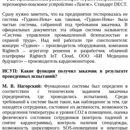
переговорно-поисковое устройство «Талеж».
Стандарт DECT.
Сразу нужно заметить, что на предприятии тестировалась не
система «Гудвин-Нева» как таковая, «Гудвин-Нева» была
частью системы, собранной под требования заказчика. В
официальных документах эта общая система называется:
«Система управления промышленной безопасностью и
охраной труда». Над ней работали три соисполнителя:
концерн «Гудвин» – производитель оборудования, компания
Rightech – агрегатор решения и разработчик облачной
платформы Rightech IoT Cloud, ООО «БИ Медицина
будущего» – производитель кардиомониторов.
ИСУП: Какие функции получил заказчик в результате
проведенных испытаний?
М. В. Нагорский:
Функционал системы был определен в
соответствии с техническим заданием заказчика
(предприятия, где проводились испытания). Среди
требований к системе были такие, как наблюдение за тем, где
находятся сотрудники, состояние их активности, возможность
определения температуры и уровня СО2 в помещении, оценка
физического состояния сотрудников (контроль падений и
снятие кардиограммы), контроль наличия спецодежды,
возможность циркулярного SOS-оповещения и некоторые