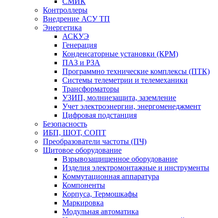
СМИК
Контроллеры
Внедрение АСУ ТП
Энергетика
АСКУЭ
Генерация
Конденсаторные установки (КРМ)
ПАЗ и РЗА
Программно технические комплексы (ПТК)
Системы телеметрии и телемеханики
Трансформаторы
УЗИП, молниезащита, заземление
Учет электроэнергии, энергоменеджмент
Цифровая подстанция
Безопасность
ИБП, ШОТ, СОПТ
Преобразователи частоты (ПЧ)
Щитовое оборудование
Взрывозащищенное оборудование
Изделия электромонтажные и инструменты
Коммутационная аппаратура
Компоненты
Корпуса, Термошкафы
Маркировка
Модульная автоматика