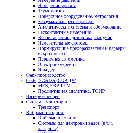
Измерение давления
Измерение уровня
Термометрия
Поверочное оборудование, метрология
Безбумажные регистраторы
Аналитические системы и оборудование
Бесконтактные измерения
Весоизмерение, дозировка, сыпучие
Измерительные системы
Нормирующие преобразователи и барьеры
искрозащиты
Первичная автоматика
Электроизмерения
Энкодеры
Фармпроизводство
Софт, SCADA (СКАДА)
MES, ERP, PLM
Предиктивная аналитика, ТОИР
Интернет вещей
Системы мониторинга
Транспорт
Вибромониторинг
Вибромониторинг
Системы для центровки валов (в т.ч.
лазерные)