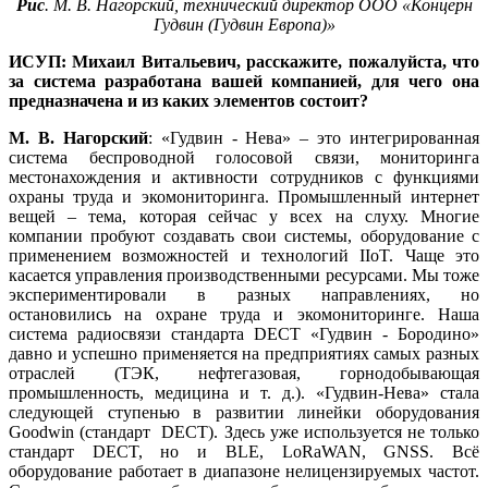
Рис
. М. В. Нагорский, технический директор ООО «Концерн
Гудвин (Гудвин Европа)»
ИСУП: Михаил Витальевич, расскажите, пожалуйста, что
за система разработана вашей компанией, для чего она
предназначена и из каких элементов состоит?
М. В. Нагорский
: «Гудвин - Нева» – это интегрированная
система беспроводной голосовой связи, мониторинга
местонахождения и активности сотрудников с функциями
охраны труда и экомониторинга. Промышленный интернет
вещей – тема, которая сейчас у всех на слуху. Многие
компании пробуют создавать свои системы, оборудование с
применением возможностей и технологий IIoT. Чаще это
касается управления производственными ресурсами. Мы тоже
экспериментировали в разных направлениях, но
остановились на охране труда и экомониторинге. Наша
система радиосвязи стандарта DECT «Гудвин - Бородино»
давно и успешно применяется на предприятиях самых разных
отраслей (ТЭК, нефтегазовая, горнодобывающая
промышленность, медицина и т. д.). «Гудвин-Нева» стала
следующей ступенью в развитии линейки оборудования
Goodwin (стандарт DECT). Здесь уже используется не только
стандарт DECT, но и BLE, LoRaWAN, GNSS. Всё
оборудование работает в диапазоне нелицензируемых частот.