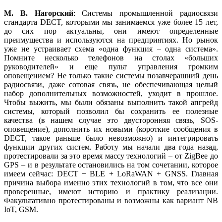
М. В. Нагорский
: Системы промышленной радиосвязи
стандарта DECT, которыми мы занимаемся уже более 15 лет,
до сих пор актуальны, они имеют определенные
преимущества и используются на предприятиях. Но рынок
уже не устраивает схема «одна функция – одна система».
Помните несколько телефонов на столах «больших
руководителей» и еще пульт управления громким
оповещением? Не только такие системы позавчерашний день
радиосвязи, даже сотовая связь, не обеспечивающая целый
набор дополнительных возможностей, уходит в прошлое.
Чтобы выжить, мы были обязаны выполнить такой апгрейд
системы, который позволил бы сохранить ее полезные
качества (в нашем случае это двусторонняя связь, SOS-
оповещение), дополнить их новыми (короткие сообщения в
DECT, такое раньше было невозможно) и интегрировать
функции других систем. Работу мы начали два года назад,
протестировали за это время массу технологий – от ZigBee до
GPS – и в результате остановились на том сочетании, которое
имеем сейчас: DECT + BLE + LoRaWAN + GNSS. Главная
причина выбора именно этих технологий в том, что все они
проверенные, имеют историю и практику реализации.
Факультативно протестированы и возможны как вариант NB
IoT, GSM.