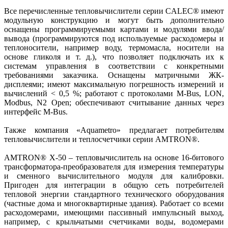
Все перечисленные тепловычис­лители серии CALEC® имеют
модульную конструкцию и могут быть дополнительно
оснащены программируемыми картами и модулями ввода/
вывода (программируются под используемые расходомеры и
теплоносители, например воду, термомасла, носители на
основе гликоля и т. д.), что позволяет подключать их к
системам управления в соответствии с конкретными
требованиями заказчика. Оснащены матричными ЖК-
дисплеями; имеют максимальную погрешность измерений и
вычислений < 0,5 %; работают с протоколами M‑Bus, LON,
Modbus, N2 Open; обеспечивают считывание данных через
интерфейс M‑Bus.
Также компания «Aquametro» предлагает потребителям
тепловычислители и теплосчетчики серии AMTRON®.
AMTRON® X‑50 – тепловычис­литель на основе 16‑битового
транс­форматора-преобразователя для измерения температуры
и сменного вычислительного модуля для калибровки.
Пригоден для интеграции в общую сеть потребителей
тепловой энергии стандартного технического оборудования
(частные дома и многоквартирные здания). Работает со всеми
расходомерами, имеющими пассивный импульсный выход,
например, с крыльчатыми счетчиками воды, водомерами