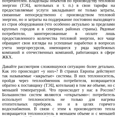
потребителей. Владельцы объектов по производству тепловой
энергии (ТЭЦ, котельных и т. п.) в свои тарифы на
предоставляемые услуги закладывают не только затраты,
связанные непосредственно с производством тепловой
энергии, но и затраты на поддержание постоянно выходящего
из строя оборудования (что особенно актуально за пределами
крупных городов и в северных районах страны). Рядовые
потребители, заинтересованные в оплате лишь
предоставленного количества тепловой энергии, все чаще
обращают свои взгляды на успешные наработки в вопросах
учета энергоресурсов, имеющиеся у ряда зарубежных
компаний и отечественных компаний, работающих в сфере
ЖКХ.
Давайте рассмотрим сложившую­ся ситуацию более детально.
Как это происходит «у них»? В странах Европы действуют
так называемые «закрытые» системы. В них теплоноситель,
пройдя через теплообменник потребителя, возвращается
обратно к поставщику (ТЭЦ, котельная) в том же объеме, но с
меньшей температурой. Что происходит у нас в России?
Большинство систем являются «открытыми»: потребитель
использует теплоноситель не только для нагрева
отопительных приборов, но и в целях горячего
водоснабжения. В связи с этим к производителю тепла
возвращается теплоноситель в меньшем объеме и с меньшей