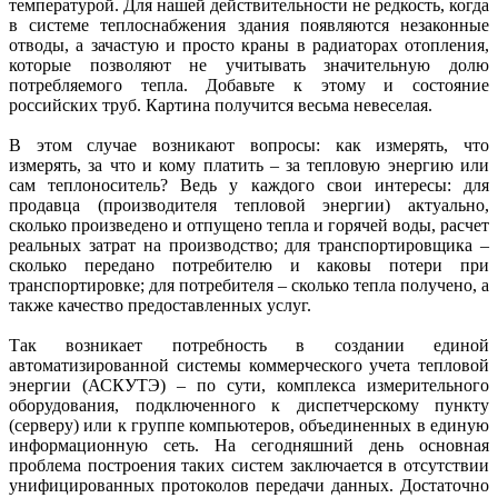
температурой. Для нашей действительности не редкость, когда
в системе теплоснабжения здания появляются незаконные
отводы, а зачастую и просто краны в радиаторах отопления,
которые позволяют не учитывать значительную долю
потребляемого тепла. Добавьте к этому и состояние
российских труб. Картина получится весьма невеселая.
В этом случае возникают вопросы: как измерять, что
измерять, за что и кому платить – за тепловую энергию или
сам теплоноситель? Ведь у каждого свои интересы: для
продавца (производителя тепловой энергии) актуально,
сколько произведено и отпущено тепла и горячей воды, расчет
реальных затрат на производство; для транспортировщика –
сколько передано потребителю и каковы потери при
транспортировке; для потребителя – сколько тепла получено, а
также качество предоставленных услуг.
Так возникает потребность в создании единой
автоматизированной системы коммерческого учета тепловой
энергии (АСКУТЭ) – по сути, комплекса измерительного
оборудования, подключенного к диспетчерскому пунк­ту
(серверу) или к группе компьютеров, объединенных в единую
информационную сеть. На сегодняшний день основная
проблема построения таких систем заключается в отсутствии
унифицированных протоколов передачи данных. Достаточно