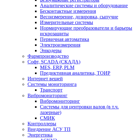
Аналитические системы и оборудование
Бесконтактные измерения
Весоизмерение, дозировка, сыпучие
Измерительные системы
Нормирующие преобразователи и барьеры
искрозащиты
Первичная автоматика
Электроизмерения
Энкодеры
Фармпроизводство
Софт, SCADA (СКАДА)
MES, ERP, PLM
Предиктивная аналитика, ТОИР
Интернет вещей
Системы мониторинга
Транспорт
Вибромониторинг
Вибромониторинг
Системы для центровки валов (в т.ч.
лазерные)
СМИК
Контроллеры
Внедрение АСУ ТП
Энергетика