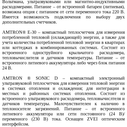
Вольтмана, ультразвуковыми или магнитно-индуктивными
расходомерами. Питание – от встроенной батареи (литиевая),
возможна опция с питанием от сети переменного тока 220 В.
Имеется возможность подключения по выбору двух
дополнительных счетчиков.
AMTRON® E‑30 – компактный теплосчетчик для измерения
потребленной тепловой (охлаждающей) энергии, а также для
учета количества потребленной тепловой энергии в квартирах
или коттеджах в комбинированных системах. Состоит из
встроенного одноструйного крыльчатого расходомера,
тепловычислителя и датчиков температуры. Питание – от
встроенного литиевого аккумулятора либо через блок питания
24 В.
AMTRON ® SONIC D – компакт­ный электронный
ультразвуковой теплосчетчик для измерения тепловой энергии
в системах отопления и охлаждения; для интеграции в
местных и районных системах отопления. Состоит из
встроенного ультразвукового расходомера, теп­ловычислтеля и
датчиков температуры. Малочувствителен к наличию в
теплоносителе загрязнений. Питание – от встроенного
литиевого аккумулятора или сети постоянного (24 В)/
переменного (230 В) тока. Оснащен ZVEI оптическим
интерфейсом.