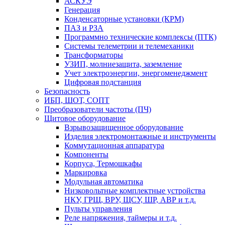
АСКУЭ
Генерация
Конденсаторные установки (КРМ)
ПАЗ и РЗА
Программно технические комплексы (ПТК)
Системы телеметрии и телемеханики
Трансформаторы
УЗИП, молниезащита, заземление
Учет электроэнергии, энергоменеджмент
Цифровая подстанция
Безопасность
ИБП, ШОТ, СОПТ
Преобразователи частоты (ПЧ)
Щитовое оборудование
Взрывозащищенное оборудование
Изделия электромонтажные и инструменты
Коммутационная аппаратура
Компоненты
Корпуса, Термошкафы
Маркировка
Модульная автоматика
Низковольтные комплектные устройства
НКУ, ГРЩ, ВРУ, ЩСУ, ШР, АВР и т.д.
Пульты управления
Реле напряжения, таймеры и т.д.