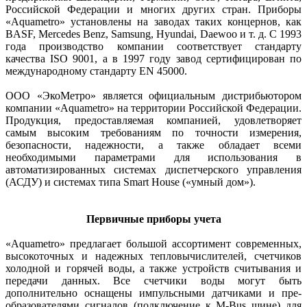
Российской Федерации и многих других стран. Приборы
«Aquametro» установлены на заводах таких концернов, как
BASF, Mercedes Benz, Samsung, Hyundai, Daewoo и т. д. С 1993
года производство компании соответствует стандарту
качества ISO 9001, а в 1997 году завод сертифицирован по
международному стандарту EN 45000.
ООО «ЭкоМетро» является официальным дистрибьютором
компании «Aquametro» на территории Российской Федерации.
Продукция, предоставляемая компанией, удовлетворяет
самым высоким требованиям по точности измерения,
безопасности, надежности, а также обладает всеми
необходимыми параметрами для использования в
автоматизированных системах диспетчерского управления
(АСДУ) и системах типа Smart House («умный дом»).
Первичные приборы учета
«Aquametro» предлагает большой ассортимент современных,
высокоточных и надежных теп­ловычислителей, счетчиков
холодной и горячей воды, а также устройств считывания и
передачи данных. Все счетчики воды могут быть
дополнительно оснащены импульсными датчиками и пре­
образователями сигналов (подключение к M‑Bus шине) для