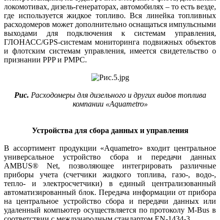
локомотивах, дизель-генераторах, автомобилях – то есть везде,
где используется жидкое топливо. Вся линейка топливных
расходомеров может дополнительно оснащаться импульсными
выходами для подключения к системам управления,
ГЛОНАСС/GPS-системам мониторинга подвижных объектов
и флотским системам управления, имеется свидетельство о
признании РРP и РМРС.
Рис.
Расходомеры для дизельного и других видов топлива
компании «Aquametro»
Устройства для сбора данных и управления
В ассортимент продукции «Aquametro» входит центральное
универсальное устройство сбора и передачи данных
AMBUS® Net, позволяющее интегрировать различные
приборы учета (счетчики жидкого топлива, газо-, водо-,
тепло- и электросчетчики) в единый централизованный
автоматизированный блок. Передача информации от прибора
на центральное устройство сбора и передачи данных или
удаленный компьютер осуществляется по протоколу M‑Bus в
соответствии с международным стандартом EN‑1434-3.