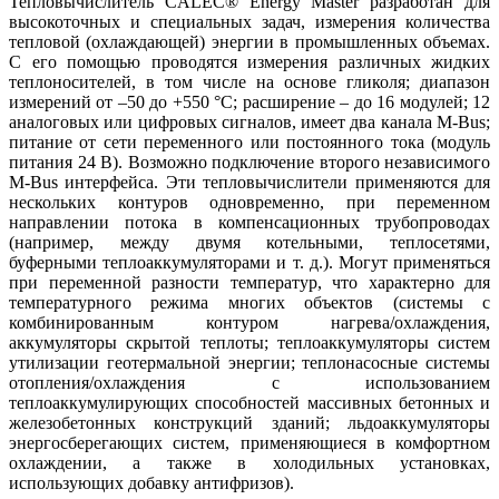
Тепловычислитель CALEC® Energy Master разработан для
высокоточных и специальных задач, измерения количества
тепловой (охлаждающей) энергии в промышленных объемах.
С его помощью проводятся измерения различных жидких
теплоносителей, в том числе на основе гликоля; диапазон
измерений от –50 до +550 °C; расширение – до 16 модулей; 12
аналоговых или цифровых сигналов, имеет два канала M‑Bus;
питание от сети переменного или постоянного тока (модуль
питания 24 В). Возможно подключение второго независимого
M‑Bus интерфейса. Эти тепловычислители применяются для
нескольких контуров одновременно, при переменном
направлении потока в компенсационных трубопроводах
(например, между двумя котельными, теплосетями,
буферными теплоаккумуляторами и т. д.). Могут применяться
при переменной разности температур, что характерно для
температурного режима многих объектов (системы с
комбинированным контуром нагрева/охлаждения,
аккумуляторы скрытой теплоты; теплоаккумуляторы систем
утилизации геотермальной энергии; теплонасосные системы
отопления/охлаждения с использованием
теплоаккумулирующих способностей массивных бетонных и
железобетонных конструкций зданий; льдоаккумуляторы
энергосберегающих систем, применяющиеся в комфортном
охлаж­дении, а также в холодильных установках,
использующих добавку антифризов).