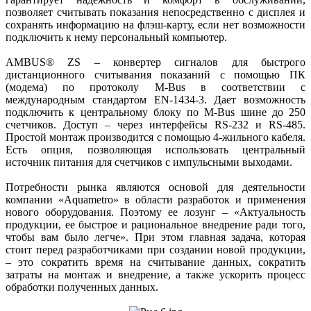
позволяет считывать показания непосредственно с дис­плея и
сохранять информацию на флэш-карту, если нет возможности
подключить к нему персональный компьютер.
AMBUS® ZS – конвертер сигналов для быстрого
дистанционного считывания показаний с помощью ПК
(модема) по протоколу M‑Bus в соответствии с
международным стандартом EN‑1434-3. Дает возможность
подключить к центральному блоку по M‑Bus шине до 250
счетчиков. Доступ – через интерфейсы RS‑232 и RS‑485.
Простой монтаж производится с помощью 4‑жильного кабеля.
Есть опция, позволяющая использовать центральный
источник питания для счетчиков с импульсными выходами.
Потребности рынка являются основой для деятельности
компании «Aquametro» в области разработок и применения
нового оборудования. Поэтому ее лозунг – «Актуальность
продукции, ее быстрое и рациональное внедрение ради того,
чтобы вам было легче». При этом главная задача, которая
стоит перед разработчиками при создании новой продукции,
– это сократить время на считывание данных, сократить
затраты на монтаж и внед­рение, а также ускорить процесс
обработки полученных данных.