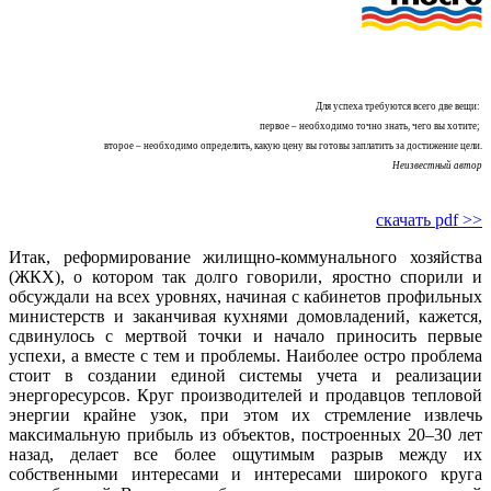
Для успеха требуются всего две вещи:
первое – необходимо точно знать, чего вы хотите;
второе – необходимо определить, какую цену вы готовы заплатить за достижение цели.
Неизвестный автор
скачать pdf >>
Итак, реформирование жилищно-коммунального хозяйства
(ЖКХ), о котором так долго говорили, яростно спорили и
обсуждали на всех уровнях, начиная с кабинетов профильных
министерств и заканчивая кухнями домовладений, кажется,
сдвинулось с мертвой точки и начало приносить первые
успехи, а вместе с тем и проблемы. Наиболее остро проблема
стоит в создании единой системы учета и реализации
энергоресурсов. Круг производителей и продавцов теп­ловой
энергии крайне узок, при этом их стремление извлечь
максимальную прибыль из объектов, построенных 20–30 лет
назад, делает все более ощутимым разрыв между их
собственными интересами и интересами широкого круга