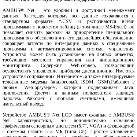
AMBUS® Net – это удобный и доступный менеджмент
данных, благодаря которому все данные сохраняются в
стандартном формате *.CSV и распознаются всеми
программами с подсчетом таблиц (в том числе МS-Excel); он
позволяет снизить расходы на приобретение специального
программного обеспечения и его дальнейшее обслуживание,
сокращает затраты по интеграции данных в специальные
программы и автоматизированные системы управления.
Устройство может быть установлено на любых объектах,
требующих местного управления или дистанционного
мониторинга. Содержит Web-сервер, позволяющий
осуществлять управление прибором дистанционно. Имеются
устройства сопряжения с Интернетом, а также интегрируемые
телефонные модемы (аналоговый, ISDM, GSM).Работает с
любым Web-браузером, который поддерживает Java-
приложения. Доступ к данным пользователя защищен
паролем. Работает с любыми счетчиками, имеющими
импульсный выход.
Устройство AMBUS® Net LCD имеет сходные с AMBUS®
Net характеристики, но дополнительно оснащено
графическим сенсорным дисплеем (5,7", VGA) и флэш-картой
с объемом памяти 512 МБ (типа CF). Простое управление
гарантирует надежность и комфорт в обслуживании,