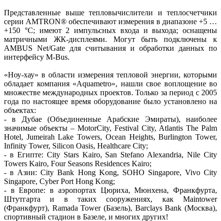
Представленные выше тепловычислители и теплосчетчики
серии AMTRON® обеспечивают измерения в диапазоне +5 …
+150 °C; имеют 2 импульсных входа и выхода; оснащены
матричными ЖК-дисплеями. Могут быть подключены к
AMBUS Net/Gate для считывания и обработки данных по
интерфейсу M‑Bus.
«Ноу-хау» в области измерения тепловой энергии, которыми
обладает компания «Aquametro», нашли свое воплощение во
множестве международных проектов. Только за период с 2005
года по настоящее время оборудование было установлено на
объектах:
- в Дубае (Объединенные Арабские Эмираты), наиболее
значимые объекты – MotorCity, Festival City, Atlantis The Palm
Hotel, Jumeirah Lake Towers, Ocean Heights, Burlington Tower,
Infinity Tower, Silicon Oasis, Healthcare City;
- в Египте: City Stars Kairo, San Stefano Alexandria, Nile City
Towers Kairo, Four Seasons Residences Kairo;
- в Азии: City Bank Hong Kong, SOHO Singapore, Vivo City
Singapore, Cyber Port Hong Kong;
- в Европе: в аэропортах Цюриха, Мюнхена, Франкфурта,
Штутгарта и в таких сооружениях, как Maintower
(Франкфурт), Ramada Tower (Базель), Barclays Bank (Москва),
спортивный стадион в Базеле, и многих других!