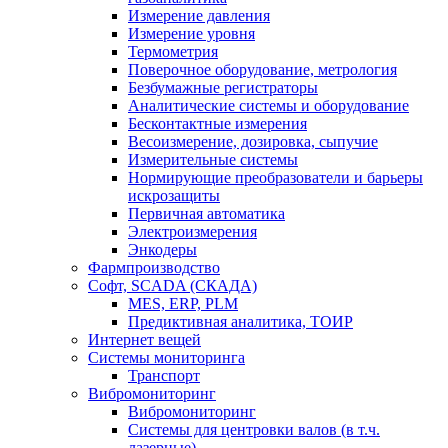
Измерение давления
Измерение уровня
Термометрия
Поверочное оборудование, метрология
Безбумажные регистраторы
Аналитические системы и оборудование
Бесконтактные измерения
Весоизмерение, дозировка, сыпучие
Измерительные системы
Нормирующие преобразователи и барьеры
искрозащиты
Первичная автоматика
Электроизмерения
Энкодеры
Фармпроизводство
Софт, SCADA (СКАДА)
MES, ERP, PLM
Предиктивная аналитика, ТОИР
Интернет вещей
Системы мониторинга
Транспорт
Вибромониторинг
Вибромониторинг
Системы для центровки валов (в т.ч.
лазерные)