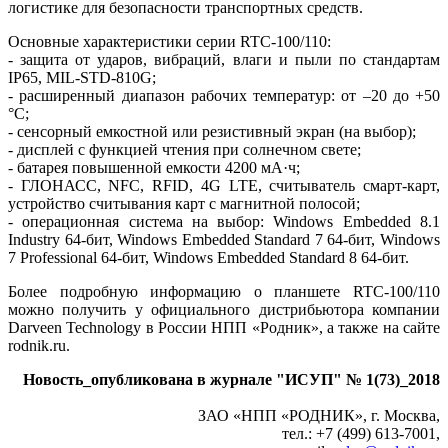
логистике для безопасности транспортных средств.
Основные характеристики серии RTC‑100/110:
- защита от ударов, вибраций, влаги и пыли по стандартам
IP65, MIL-STD‑810G;
- расширенный диапазон рабочих температур: от –20 до +50
°C;
- сенсорный емкостной или резистивный экран (на выбор);
- дисплей с функцией чтения при солнечном свете;
- батарея повышенной емкости 4200 мА·ч;
- ГЛОНАСС, NFC, RFID, 4G LTE, считыватель смарт-карт,
устройство считывания карт с магнитной полосой;
- операционная система на выбор: Windows Embedded 8.1
Industry 64‑бит, Windows Embedded Standard 7 64‑бит, Windows
7 Professional 64‑бит, Windows Embedded Standard 8 64‑бит.
Более подробную информацию о планшете RTC‑100/110
можно получить у официального дистрибьютора компании
Darveen Technology в России НПП «Родник», а также на сайте
rodnik.ru.
Новость_опубликована в журнале "ИСУП" № 1(73)_2018
ЗАО «НПП «РОДНИК», г. Москва,
тел.: +7 (499) 613-7001,