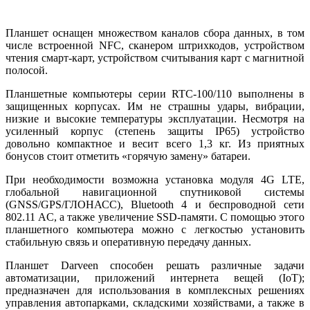
Планшет оснащен множеством каналов сбора данных, в том
числе встроенной NFC, сканером штрихкодов, устройством
чтения смарт-карт, устройством считывания карт с магнитной
полосой.
Планшетные компьютеры серии RTC‑100/110 выполнены в
защищенных корпусах. Им не страшны удары, вибрации,
низкие и высокие температуры эксплуатации. Несмотря на
усиленный корпус (степень защиты IP65) устройство
довольно компактное и весит всего 1,3 кг. Из приятных
бонусов стоит отметить «горячую замену» батареи.
При необходимости возможна установка модуля 4G LTE,
глобальной навигационной спутниковой системы
(GNSS/GPS/ГЛОНАСС), Bluetooth 4 и беспроводной сети
802.11 AC, а также увеличение SSD-памяти. С помощью этого
планшетного компьютера можно с легкостью установить
стабильную связь и оперативную передачу данных.
Планшет Darveen способен решать различные задачи
автоматизации, приложений интернета вещей (IoT);
предназначен для использования в комплексных решениях
управления автопарками, складскими хозяйствами, а также в