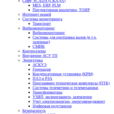
Софт, SCADA (СКАДА)
MES, ERP, PLM
Предиктивная аналитика, ТОИР
Интернет вещей
Системы мониторинга
Транспорт
Вибромониторинг
Вибромониторинг
Системы для центровки валов (в т.ч.
лазерные)
СМИК
Контроллеры
Внедрение АСУ ТП
Энергетика
АСКУЭ
Генерация
Конденсаторные установки (КРМ)
ПАЗ и РЗА
Программно технические комплексы (ПТК)
Системы телеметрии и телемеханики
Трансформаторы
УЗИП, молниезащита, заземление
Учет электроэнергии, энергоменеджмент
Цифровая подстанция
Безопасность