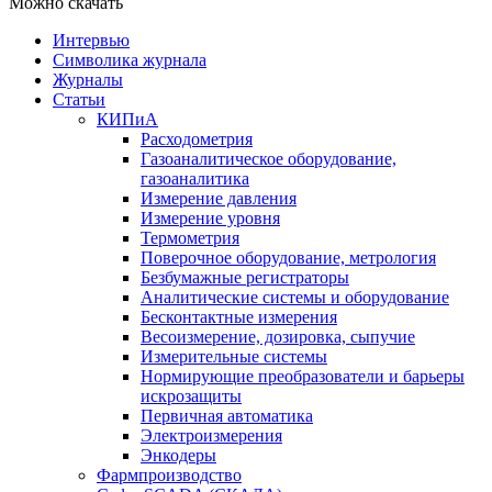
Можно скачать
Интервью
Символика журнала
Журналы
Статьи
КИПиА
Расходометрия
Газоаналитическое оборудование,
газоаналитика
Измерение давления
Измерение уровня
Термометрия
Поверочное оборудование, метрология
Безбумажные регистраторы
Аналитические системы и оборудование
Бесконтактные измерения
Весоизмерение, дозировка, сыпучие
Измерительные системы
Нормирующие преобразователи и барьеры
искрозащиты
Первичная автоматика
Электроизмерения
Энкодеры
Фармпроизводство